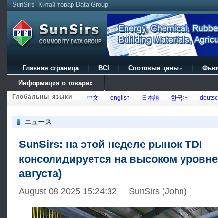
SunSirs--Китай товар Data Group
Главная страница
BCI
Спотовые цены
Фью
▼
Информация о товарах
Глобальны языки:
中文
english
日本語
한국어
deutsc
ニュース
SunSirs: на этой неделе рынок TDI
консолидируется на высоком уровне (
августа)
August 08 2025 15:24:32 SunSirs (John)