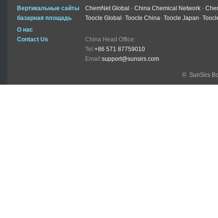
Вертикальные сайты
ChemNet Global
-
China Chemical Network
-
Chem
базарная площадь
Toocle Global
-
Toocle China
-
Toocle Japan
-
Toocl
О нас
Contact Us
China Head Office:
Tel:
+86 571 87759010
Email:
support@sunsirs.com
© SunSirs В