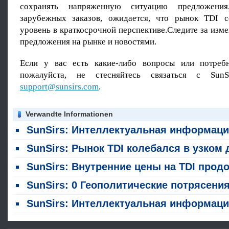
сохранять напряженную ситуацию предложения
зарубежных заказов, ожидается, что рынок TDI с
уровень в краткосрочной перспективе.Следите за изм
предложения на рынке и новостями.
Если у вас есть какие-либо вопросы или потребн
пожалуйста, не стесняйтесь связаться с SunS
support@sunsirs.com
.
Verwandte Informationen
SunSirs: Интеллектуальная информация о сырьевых товарах в химической промышленности (29 июля 20
SunSirs: Рынок TDI колебался в узком диапазоне на прошлой неделе (20 - 24 июл
SunSirs: Внутренние цены на TDI продолжают расти в июле на фоне постоянной ограниченности предложени
SunSirs: 0 Геополитические потрясения на Ближнем Востоке изменяют цепочку поставок покрытий: китайский экспорт сырья и изменения цены на 12% повышают индийский ги
SunSirs: Интеллектуальная информация о сырьевых товарах в химической промышленности (14 июля 20