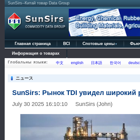
SunSirs--Китай товар Data Group
Главная страница
BCI
Спотовые цены
Фью
▼
Информация о товарах
Глобальны языки:
中文
english
日本語
한국어
deutsc
ニュース
SunSirs: Рынок TDI увидел широкий 
July 30 2025 16:10:10 SunSirs (John)