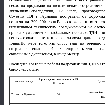
повышения.Предложение на рынке было ограничен
неохотно продавали по низким ценам, сосредоточи
движениях.Впоследствии, 12 июля, производст
Covestro TDI в Германии пострадали от форс-маж
повлияв на 300 000 тонн.Всплеск экспортных заказ
интенсивным техническим обслуживанием на отече
привел к ужесточению глобальных поставок ТДИ и вы
цен.Высококлассные котировки выросли примерно д
тонны.По мере того, как спрос вниз по течению р
посредники стали все более осторожны, что приве
связанным с диапазоном, в конце месяца.
Последнее состояние работы подразделений ТДИ в ст
было следующим:
Производственная мощность: 10
Название завода
Динам
000 тонн
Внезапный пож
Covestro в Германии
30
не