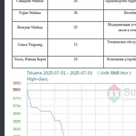
Синьцзян Wanhua
20
Производство будет
Fujian Wanhua
36
Возобн
Модернизация уст
Венгрия Wanhua
35
июля в теч
Техническое обслу
Gansu Yinguang
15
Yeosu, Южная Корея
16
Изменения устройс