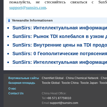
пожалуйста, не стесняйтесь связаться с SunS
support@sunsirs.com
.
Verwandte Informationen
SunSirs: Интеллектуальная информация о сырьевых товарах в химической промышленности (29 июля 20
SunSirs: Рынок TDI колебался в узком диапазоне на прошлой неделе (20 - 24 июл
SunSirs: Внутренние цены на TDI продолжают расти в июле на фоне постоянной ограниченности предложени
SunSirs: 0 Геополитические потрясения на Ближнем Востоке изменяют цепочку поставок покрытий: китайский экспорт сырья и изменения цены на 12% повышают индийский ги
SunSirs: Интеллектуальная информация о сырьевых товарах в химической промышленности (14 июля 20
Вертикальные сайты
ChemNet Global
-
China Chemical Network
-
Chem
базарная площадь
Toocle Global
-
Toocle China
-
Toocle Japan
-
Toocl
О нас
Contact Us
China Head Office:
Tel:
+86 571 87759010
Email:
support@sunsirs.com