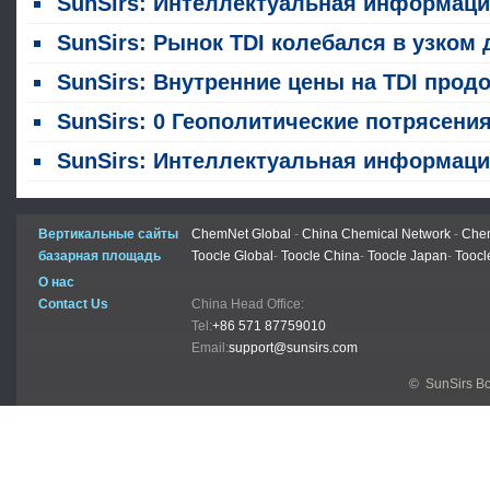
SunSirs: Интеллектуальная информация о сырьевых товарах в химической промышленности (29 июля 20
SunSirs: Рынок TDI колебался в узком диапазоне на прошлой неделе (20 - 24 июл
SunSirs: Внутренние цены на TDI продолжают расти в июле на фоне постоянной ограниченности предложени
SunSirs: 0 Геополитические потрясения на Ближнем Востоке изменяют цепочку поставок покрытий: китайский экспорт сырья и изменения цены на 12% повышают индийский ги
SunSirs: Интеллектуальная информация о сырьевых товарах в химической промышленности (14 июля 20
Вертикальные сайты
ChemNet Global
-
China Chemical Network
-
Chem
базарная площадь
Toocle Global
-
Toocle China
-
Toocle Japan
-
Toocl
О нас
Contact Us
China Head Office:
Tel:
+86 571 87759010
Email:
support@sunsirs.com
© SunSirs В