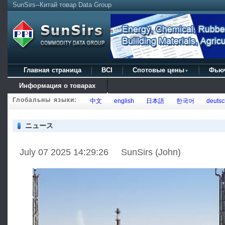
SunSirs--Китай товар Data Group
Главная страница
BCI
Спотовые цены
Фью
▼
Информация о товарах
Глобальны языки:
中文
english
日本語
한국어
deutsc
ニュース
July 07 2025 14:29:26 SunSirs (John)