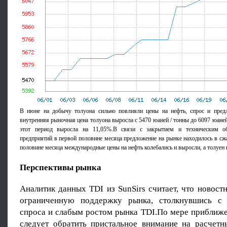
В июне на добычу толуона сильно повлияли цены на нефть, спрос и пред
внутренняя рыночная цена толуона выросла с 5470 юаней / тонны до 6097 юаней 
этот период выросла на 11,05%.В связи с закрытием и техническим о
предприятий в первой половине месяца предложение на рынке находилось в сж
половине месяца международные цены на нефть колебались и выросли, а толуен 
Перспективы рынка
Аналитик данных TDI из SunSirs считает, что новост
ограниченную поддержку рынка, столкнувшись с 
спроса и слабым ростом рынка TDI.По мере приближе
следует обратить пристальное внимание на расчет