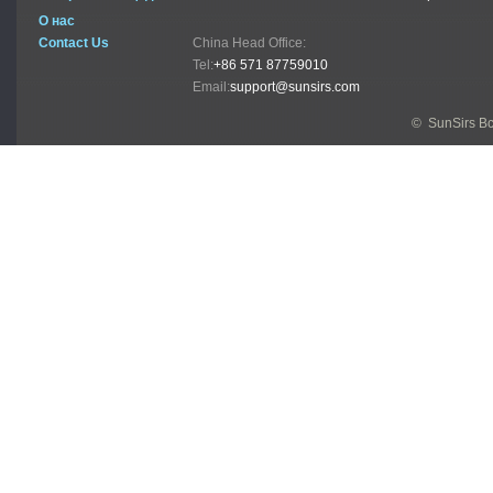
О нас
Contact Us
China Head Office:
Tel:
+86 571 87759010
Email:
support@sunsirs.com
© SunSirs В