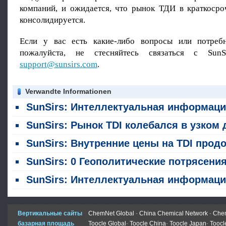
компаний, и ожидается, что рынок ТДИ в краткосро
консолидируется.
Если у вас есть какие-либо вопросы или потребн
пожалуйста, не стесняйтесь связаться с SunS
support@sunsirs.com
.
Verwandte Informationen
SunSirs: Интеллектуальная информация о сырьевых товарах в химической промышленности (29 июля 20
SunSirs: Рынок TDI колебался в узком диапазоне на прошлой неделе (20 - 24 июл
SunSirs: Внутренние цены на TDI продолжают расти в июле на фоне постоянной ограниченности предложени
SunSirs: 0 Геополитические потрясения на Ближнем Востоке изменяют цепочку поставок покрытий: китайский экспорт сырья и изменения цены на 12% повышают индийский ги
SunSirs: Интеллектуальная информация о сырьевых товарах в химической промышленности (14 июля 20
Вертикальные сайты
ChemNet Global
-
China Chemical Network
-
Chem
базарная площадь
Toocle Global
-
Toocle China
-
Toocle Japan
-
Toocl