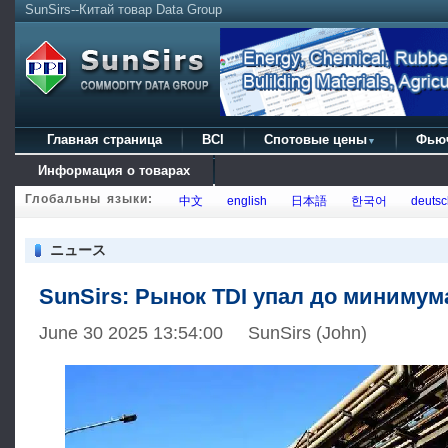
SunSirs--Китай товар Data Group
Главная страница
BCI
Спотовые цены
Фью
▼
Информация о товарах
Глобальны языки:
中文
english
日本語
한국어
deutsc
ニュース
SunSirs: Рынок TDI упал до минимум
June 30 2025 13:54:00 SunSirs (John)