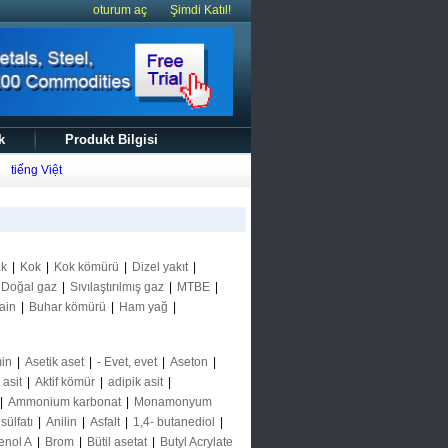
oturum aç
Şimdi Katıl!
k
Produkt Bilgisi
tiếng Việt
ak
|
Kok
|
Kok kömürü
|
Dizel yakıt
|
Doğal gaz
|
Sıvılaştırılmış gaz
|
MTBE
|
ain
|
Buhar kömürü
|
Ham yağ
|
in
|
Asetik aset
|
- Evet, evet
|
Aseton
|
k asit
|
Aktif kömür
|
adipik asit
|
|
Ammonium karbonat
|
Monamonyum
ülfatı
|
Anilin
|
Asfalt
|
1,4- butanediol
|
enol A
|
Brom
|
Bütil asetat
|
Butyl Acrylate