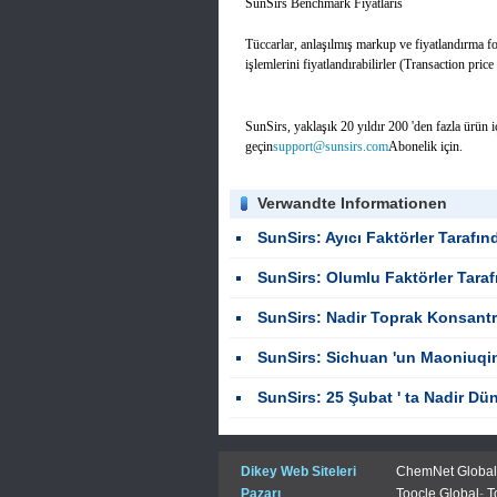
SunSirs Benchmark Fiyatlarıš
Tüccarlar, anlaşılmış markup ve fiyatlandırma f
işlemlerini fiyatlandırabilirler (Transaction pri
SunSirs, yaklaşık 20 yıldır 200 'den fazla ürün içi
geçin
support@sunsirs.com
Abonelik için.
Verwandte Informationen
SunSirs: Ayıcı Faktörler Tarafından Ağır, Ağ
SunSirs: Olumlu Faktörler Tarafından Desteklenerek
SunSirs: Nadir Toprak Konsantrat Fiyatl
SunSirs: Sichuan 'un Maoniuqing madeni, 9.67 milyon tonla düny
SunSirs: 25 Şubat ' ta Nadir Dün
Dikey Web Siteleri
ChemNet Global
Pazarı
Toocle Global
-
T