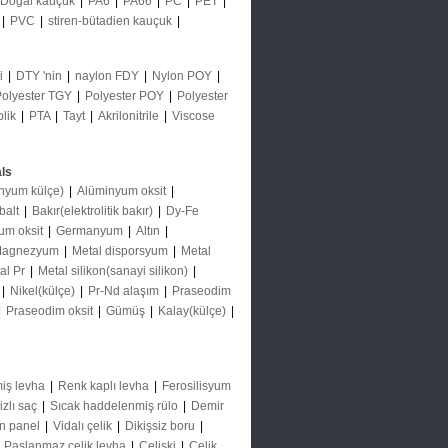
Doğal kauçuk
|
PA6
|
PA66
|
PC
|
PET
|
|
PVC
|
stiren-bütadien kauçuk
|
ği
|
DTY 'nin
|
naylon FDY
|
Nylon POY
|
Polyester TGY
|
Polyester POY
|
Polyester
plik
|
PTA
|
Tayt
|
Akrilonitrile
|
Viscose
ls
nyum külçe)
|
Alüminyum oksit
|
balt
|
Bakır(elektrolitik bakır)
|
Dy-Fe
um oksit
|
Germanyum
|
Altın
|
agnezyum
|
Metal disporsyum
|
Metal
al Pr
|
Metal silikon(sanayi silikon)
|
|
Nikel(külçe)
|
Pr-Nd alaşım
|
Praseodim
|
Praseodim oksit
|
Gümüş
|
Kalay(külçe)
|
iş levha
|
Renk kaplı levha
|
Ferosilisyum
izlı saç
|
Sıcak haddelenmiş rülo
|
Demir
ın panel
|
Vidalı çelik
|
Dikişsiz boru
|
|
Paslanmaz çelik levha
|
Çelişki
|
Çelik