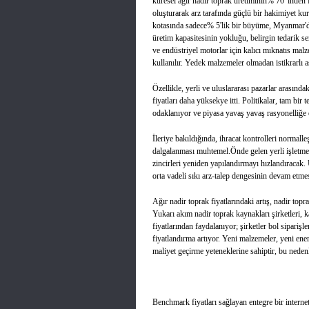
küresel ağır nadir toprak üretiminin% 70 'inden 
oluşturarak arz tarafında güçlü bir hakimiyet k
kotasında sadece% 5'lik bir büyüme, Myanmar'dan
üretim kapasitesinin yokluğu, belirgin tedarik ser
ve endüstriyel motorlar için kalıcı mıknatıs malz
kullanılır. Yedek malzemeler olmadan istikrarlı a
Özellikle, yerli ve uluslararası pazarlar arasında
fiyatları daha yüksekye itti. Politikalar, tam bi
odaklanıyor ve piyasa yavaş yavaş rasyonelliğe
İleriye bakıldığında, ihracat kontrolleri normall
dalgalanması muhtemel.Önde gelen yerli işletmel
zincirleri yeniden yapılandırmayı hızlandıracak.
orta vadeli sıkı arz-talep dengesinin devam etme
Ağır nadir toprak fiyatlarındaki artış, nadir topr
Yukarı akım nadir toprak kaynakları şirketleri, 
fiyatlarından faydalanıyor; şirketler bol sipariş
fiyatlandırma artıyor. Yeni malzemeler, yeni enerj
maliyet geçirme yeteneklerine sahiptir, bu nedenle 
Benchmark fiyatları sağlayan entegre bir interne