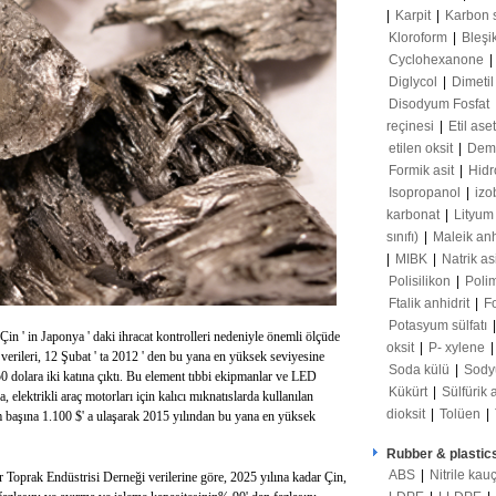
|
Karpit
|
Karbon 
Kloroform
|
Bleşi
Cyclohexanone
|
Diglycol
|
Dimetil
Disodyum Fosfat
reçinesi
|
Etil ase
etilen oksit
|
Demir
Formik asit
|
Hidr
Isopropanol
|
izo
karbonat
|
Lityum
sınıfı)
|
Maleik anh
|
MIBK
|
Natrik as
Polisilikon
|
Poli
Ftalik anhidrit
|
F
Potasyum sülfatı
, Çin ' in Japonya ' daki ihracat kontrolleri nedeniyle önemli ölçüde
oksit
|
P- xylene
 verileri, 12 Şubat ' ta 2012 ' den bu yana en yüksek seviyesine
Soda külü
|
Sody
50 dolara iki katına çıktı. Bu element tıbbi ekipmanlar ve LED
Kükürt
|
Sülfürik 
 elektrikli araç motorları için kalıcı mıknatıslarda kullanılan
dioksit
|
Tolüen
|
m başına 1.100 $' a ulaşarak 2015 yılından bu yana en yüksek
Rubber & plastic
ABS
|
Nitrile kau
oprak Endüstrisi Derneği verilerine göre, 2025 yılına kadar Çin,