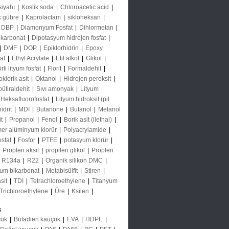
siyahı
|
Kostik soda
|
Chloroacetic acid
|
k gübre
|
Kaprolactam
|
sikloheksan
|
DBP
|
Diamonyum Fosfat
|
Dihlormetan
|
 karbonat
|
Dipotasyum hidrojen fosfat
|
|
DMF
|
DOP
|
Epiklorhidrin
|
Epoxy
tat
|
Ethyl Acrylate
|
Etil alkol
|
Glikol
|
li lityum fosfat
|
Florit
|
Formaldehit
|
oklorik asit
|
Oktanol
|
Hidrojen peroksit
|
bütiraldehit
|
Sıvı amonyak
|
Lityum
 Heksafluorofosfat
|
Lityum hidroksit (pil
idrit
|
MDI
|
Butanone
|
Butanol
|
Metanol
it
|
Propanol
|
Fenol
|
Borik asit (ilethal)
|
mer alüminyum klorür
|
Polyacrylamide
|
osfat
|
Fosfor
|
PTFE
|
potasyum klorür
|
|
Proplen aksit
|
propilen glikol
|
Proplen
|
R134a
|
R22
|
Organik silikon DMC
|
um bikarbonat
|
Metabisülfit
|
Stiren
|
asit
|
TDI
|
Tetrachloroethylene
|
Titanyum
Trichloroethylene
|
Üre
|
Ksilen
|
s
çuk
|
Bütadien kauçuk
|
EVA
|
HDPE
|