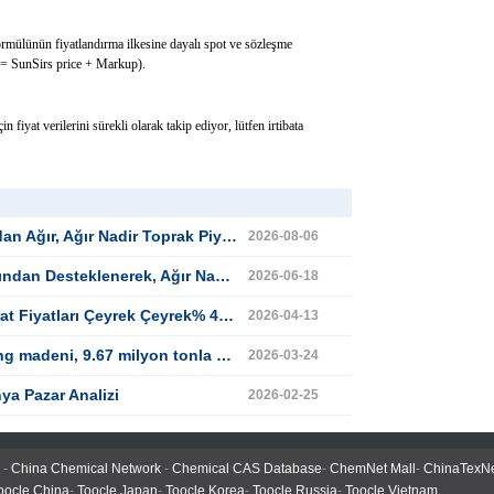
ormülünün fiyatlandırma ilkesine dayalı spot ve sözleşme
ce = SunSirs price + Markup).
n fiyat verilerini sürekli olarak takip ediyor, lütfen irtibata
ır Nadir Toprak Piyasası Aşağı Eğiliminde
2026-08-06
, Ağır Nadir Toprak Pazarı Yukarı Eğilimindeydi
2026-06-18
arı Çeyrek Çeyrek% 44 Üzerinde Artış
2026-04-13
anın en büyük ikinci nadir toprak madeni olarak doğrulandı
2026-03-24
ya Pazar Analizi
2026-02-25
-
China Chemical Network
-
Chemical CAS Database
-
ChemNet Mall
-
ChinaTexN
oocle China
-
Toocle Japan
-
Toocle Korea
-
Toocle Russia
-
Toocle Vietnam