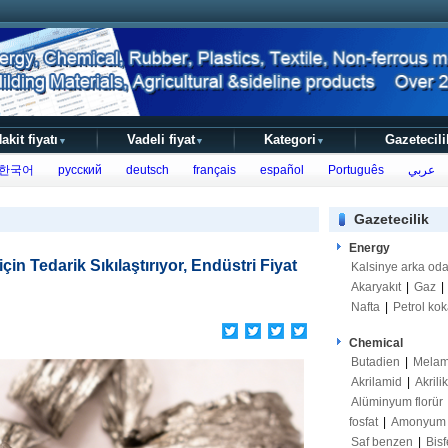
akit fiyatı
Vadeli fiyat
Kategori
Gazetecili
▼
▼
▼
한국어
русский
deutsch
français
español
Português
عربي
Gazetecilik
Energy
çin Tedarik Sıkılaştırıyor, Endüstri Fiyat
Kalsinye arka od
Akaryakıt
|
Gaz
|
Nafta
|
Petrol kok
Chemical
Butadien
|
Melam
Akrilamid
|
Akrili
Alüminyum florür
fosfat
|
Amonyum s
Saf benzen
|
Bisf