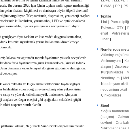
LDPE
|
LLDPE
|
fazlasını ve ayırma ve işleme kapasitesinin% 90' dan fazlasını
uracak. Bu durum, 2026 için Çin'in toplam nadir toprak madenciliği
PMMA
|
PP
|
PS
 gelen ithalatın küçülmesi ve denizaşırı büyük ölçekli alternatif
tliğini vurguluyor. Talep tarafında, disprosium, yeni enerji araçları
Textile
emelerinde kullanılırken, yttrium tıbbi, LED ve optik cihazlarda
Lint
|
Pamuk ipli
şağı akım talebi, fiyatları yeni yüksek seviyelere sürükliyor.
Polyester DTY
|
elyaf
|
Polyester i
ki genişleyen fiyat farkları ve kısa vadeli duygusal satın alma,
Fiber
|
r tedarik kesintisi uygulamak yerine kullanımını düzenlemeye
 dönecek.
Non-ferrous meta
Alüminyum(alümi
eşmiş kalacak ve ağır nadir toprak fiyatlarının yüksek seviyelerde
Antimonyum
|
Ko
er daha fazla fiyatlandırma gücü kazanacakken, küresel tedarik
alaşım
|
Disprosy
 Uzun denizaşırı kapasite inşaat döngüsü göz önüne alındığında,
Kurşun(külçe)
|
M
si bekleniyor.
Neodimyum
|
Met
Neodimyum oksit
ak kalıcı mıknatıs ve küçük metal sektörlerine fayda sağlıyor.
kar beklentileri yukarı doğru revize edilmiş olan yüksek ürün
neodymium oksit
lere sahip ve yüksek kaliteli manyetik malzemeler için prim
Çinko(külçe)
|
i araçları ve rüzgar enerjisi gibi aşağı akım sektörleri, güçlü
etkisi nispeten sınırlı olabilir.
Steel
Soğuk haddelenm
(alaşımı)
|
Galvan
cevheri
|
Orta kal
t platformu olarak, 26 Şubat'ta SunSirs'teki disprosium metalin
Silikomanganez