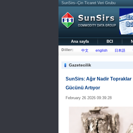
SunSirs--Çin Ticaret Veri Grubu
Ana sayfa
BCI
N
Diller:
中文
english
日本語
Gazetecilik
SunSirs: Ağır Nadir Topraklar i
Gücünü Artıyor
February 26 2026 09:39:28