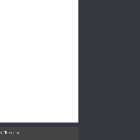
et
-
TexIndex