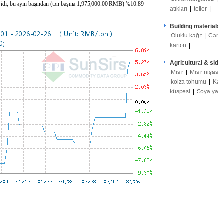
 idi, bu ayın başından (ton başına 1,975,000.00 RMB) %10.89
atıkları
|
teller
|
Building material
Oluklu kağıt
|
Ca
karton
|
Agricultural & si
Mısır
|
Mısır nişas
kolza tohumu
|
K
küspesi
|
Soya y