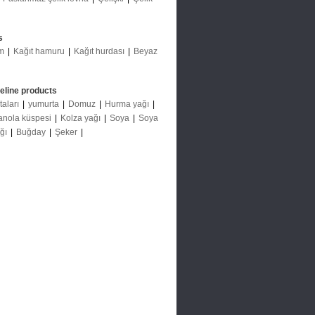
s
m
|
Kağıt hamuru
|
Kağıt hurdası
|
Beyaz
deline products
taları
|
yumurta
|
Domuz
|
Hurma yağı
|
anola küspesi
|
Kolza yağı
|
Soya
|
Soya
ağı
|
Buğday
|
Şeker
|