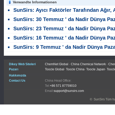
Verwandte Informationen
SunSirs: Ayıcı Faktörler Tarafından Ağır, Ağır Nadir Toprak Piyasası Aşağı Eğilimin
SunSirs: 30 Temmuz ' da Nadir Dünya Pazar Analiz
SunSirs: 23 Temmuz ' da Nadir Dünya Pazar Analiz
SunSirs: 16 Temmuz ' da Nadir Dünya Pazar Analiz
SunSirs: 9 Temmuz ' da Nadir Dünya Pazar Anali
Dikey Web Siteleri
ChemNet Global
-
China Chemical Network
-
Chem
Pazarı
Toocle Global
-
Toocle China
-
Toocle Japan
-
Toocl
Hakkımızda
Contact Us
China Head Office:
Tel:
+86 571 87759010
Email:
support@sunsirs.com
© SunSirs Tüm hak