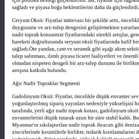
için politika desteği güçlendirildi. Bu, fiyatlar için sağla
sağladı ve piyasa boğa beklentilerini daha da güçlendirdi
Ceryum Oksit: Fiyatlar mütevazı bir şekilde arttı, öncelik
duygusunu ve arz-talep dengesini geliştirmekten yararlan
nadir toprak konsantrat fiyatlarındaki sürekli artışlar, gen
hareketi doğrultusunda seryum oksit fiyatlarında hafif bir
sağladı.Öte yandan, cam ve seramik gibi aşağı akım sektör
talep salınması, ılımlı piyasa ticaret faaliyetleri ve önemli 
olmadan nispeten dengeli bir arz-talep durumu ile birlikte
artışına katkıda bulundu.
Ağır Nadir Topraklar Segmenti
Gadolinyum Oksit: Fiyatlar, öncelikle düşük envanter sev
yoğunlaştırılmış sipariş yayınları nedeniyle yükselişini hı
tarafında, yerli ağır nadir toprak kotası, gadolinyum oksit
envanterlerini düşük tutarak uzun bir süre stabil kaldı. B
Myanmar'ın sıkılaştırılan nadir toprak ihracatı gibi deniza
zincirlerinde kesintilerle birlikte, tedarik kısıtlamalarını 