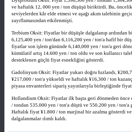
Dysprosium Oksit: Fiyat 1,396,300 yen / tondan 1,384,30
ve haftalık 12, 000 yen / ton düşüşü biriktirdi. Bu, öncel
seviyelerden kâr elde etmesi ve aşağı akım talebinin geçic
zayıflamasından etkilenmişti.
Terbium Oksit: Fiyatlar bir düşüşle dalgalanıp ardından bi
6,125,400 yen / ton'dan 6,116,200 yen / ton'a hafif bir dü
fiyatlar son işlem gününde 6,140,000 yen / ton'a geri dön
kümülatif artış 14.600 yen / ton oldu ve son kullanıcı tale
desteklenen güçlü fiyat esnekliğini gösterdi.
Gadolinyum Oksit: Fiyatlar yukarı doğru hızlandı, ¥200,7
¥217,000 / ton'a yükseldi ve haftalık ¥16,300 / ton kazanç
piyasa envanterleri sipariş yayınlarıyla birleştiğinde fiyat 
Hollandium Oksit: Fiyatlar ilk başta geri dönmeden önce
/ tondan 535.000 yen / ton'a düştü ve 550.200 yen / ton'a 
Haftalık fiyat ¥1.800 / ton marjinal bir azalma gösterdi v
dalgalanmalar ılımlı kaldı.