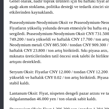
Genel olarak, nadir toprak ürünleri için bu haftaki fiyat artı
aşağı akım stoklama, politika desteği ve tedarik zinciri s
etkilerinden kaynaklandı.
Praseodymium-Neodymium Oksit ve Praseodymium-Neo
Fiyatların yükseliş yolunda devam etmesiyle bu hafta en
sergiledi. Praseodymium-Neodymium Oksit CNY 731.500
749.200 / ton'a yükseldi ve haftalık CNY 17.700 / ton artış
Neodymium metali CNY 885.500 / tondan CNY 909.300 / t
haftalık CNY 23.800 / ton artış biriktirdi. Sıkı piyasa arzı
mıknatıs üreticilerinden tatil öncesi stok talebi ile birlikte 
artışını destekledi.
Seryum Oksit: Fiyatlar CNY 12.000 / tondan CNY 12.200 /
yükseldi ve haftalık CNY 0.02 / ton artış biriktirdi. Piyasa 
stabil kaldı.
Lantanum Oksit: Fiyat, nispeten dengeli pazar arzını ve ta
dalgalanmadan 46.000 yen / ton olarak sabit kaldı.