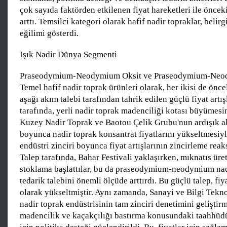
çok sayıda faktörden etkilenen fiyat hareketleri ile öncek
arttı. Temsilci kategori olarak hafif nadir topraklar, belirg
eğilimi gösterdi.
Işık Nadir Dünya Segmenti
Praseodymium-Neodymium Oksit ve Praseodymium-Neo
Temel hafif nadir toprak ürünleri olarak, her ikisi de öncel
aşağı akım talebi tarafından tahrik edilen güçlü fiyat artış
tarafında, yerli nadir toprak madenciliği kotası büyümesi
Kuzey Nadir Toprak ve Baotou Çelik Grubu'nun ardışık al
boyunca nadir toprak konsantrat fiyatlarını yükseltmesiyl
endüstri zinciri boyunca fiyat artışlarının zincirleme reak
Talep tarafında, Bahar Festivali yaklaşırken, mıknatıs üreti
stoklama başlattılar, bu da praseodymium-neodymium nadi
tedarik talebini önemli ölçüde arttırdı. Bu güçlü talep, fiya
olarak yükseltmiştir. Aynı zamanda, Sanayi ve Bilgi Tekno
nadir toprak endüstrisinin tam zinciri denetimini geliştirm
madencilik ve kaçakçılığı bastırma konusundaki taahhüdü