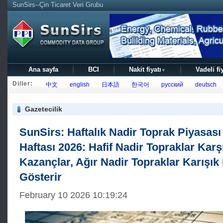
SunSirs--Çin Ticaret Veri Grubu
Ana sayfa
BCI
Nakit fiyatı
Vadeli fi
▼
Diller:
中文
english
日本語
한국어
русский
deutsch
Gazetecilik
SunSirs: Haftalık Nadir Toprak Piyasası
Haftası 2026: Hafif Nadir Topraklar Karşı
Kazançlar, Ağır Nadir Topraklar Karışı
Gösterir
February 10 2026 10:19:24