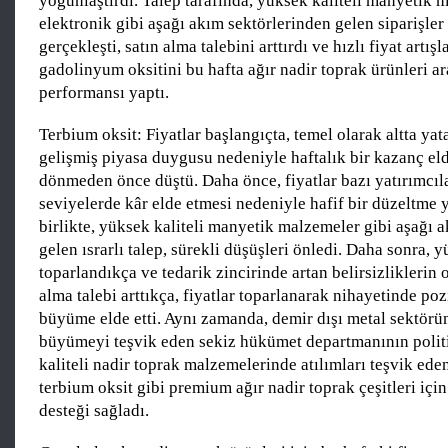
yoğunlaştırdı. Talep tarafında, yüksek kaliteli manyetik 
elektronik gibi aşağı akım sektörlerinden gelen siparişle
gerçekleşti, satın alma talebini arttırdı ve hızlı fiyat artışl
gadolinyum oksitini bu hafta ağır nadir toprak ürünleri a
performansı yaptı.
Terbium oksit: Fiyatlar başlangıçta, temel olarak altta yat
gelişmiş piyasa duygusu nedeniyle haftalık bir kazanç eld
dönmeden önce düştü. Daha önce, fiyatlar bazı yatırımcıl
seviyelerde kâr elde etmesi nedeniyle hafif bir düzeltme 
birlikte, yüksek kaliteli manyetik malzemeler gibi aşağı 
gelen ısrarlı talep, sürekli düşüşleri önledi. Daha sonra, 
toparlandıkça ve tedarik zincirinde artan belirsizliklerin 
alma talebi arttıkça, fiyatlar toparlanarak nihayetinde pozi
büyüme elde etti. Aynı zamanda, demir dışı metal sektörün
büyümeyi teşvik eden sekiz hükümet departmanının polit
kaliteli nadir toprak malzemelerinde atılımları teşvik eden
terbium oksit gibi premium ağır nadir toprak çeşitleri içi
desteği sağladı.