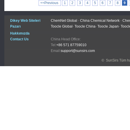
<<Previous
1
2
3
4
5
6
7
8
9
Dikey Web Siteleri
ChemNet Global
-
China Chemical Network
-
Chem
Pazarı
Toocle Global
-
Toocle China
-
Toocle Japan
-
Toocl
Hakkımızda
Contact Us
China Head Office:
Tel:
+86 571 87759010
Email:
support@sunsirs.com
© SunSirs Tüm hak