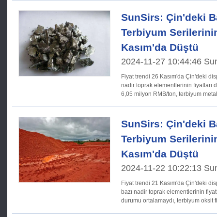
SunSirs: Çin'deki 
Terbiyum Serilerinin
Kasım'da Düştü
2024-11-27 10:44:46 Su
Fiyat trendi 26 Kasım'da Çin'deki disprosyum terbiyum serisindeki
nadir toprak elementlerinin fiyatları d
6,05 milyon RMB/ton, terbiyum metal
düşüşle 7,3 milyon
SunSirs: Çin'deki 
Terbiyum Serilerinin
Kasım'da Düştü
2024-11-22 10:22:13 Su
Fiyat trendi 21 Kasım'da Çin'deki disprosyum terbiyum serisindeki
bazı nadir toprak elementlerinin fiya
durumu ortalamaydı, terbiyum oksit f
terbiyum metal