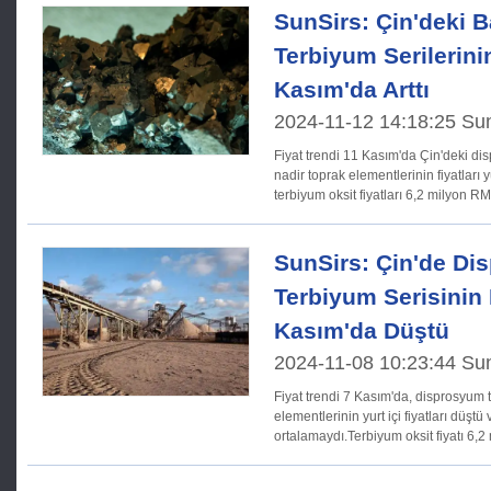
SunSirs: Çin'deki 
Terbiyum Serilerinin
Kasım'da Arttı
2024-11-12 14:18:25 Su
Fiyat trendi 11 Kasım'da Çin'deki disprosyum terbiyum serisindeki
nadir toprak elementlerinin fiyatlar
terbiyum oksit fiyatları 6,2 milyon RM
7,45 milyon
SunSirs: Çin'de Di
Terbiyum Serisinin 
Kasım'da Düştü
2024-11-08 10:23:44 Su
Fiyat trendi 7 Kasım'da, disprosyum terbiyum nadir toprak
elementlerinin yurt içi fiyatları düşt
ortalamaydı.Terbiyum oksit fiyatı 6,
metali