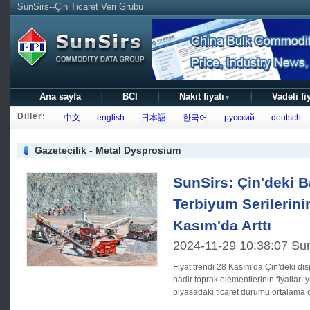
SunSirs--Çin Ticaret Veri Grubu
Ana sayfa
BCI
Nakit fiyatı
Vadeli fi
▼
Diller:
中文
english
日本語
한국어
русский
deutsch
Gazetecilik - Metal Dysprosium
SunSirs: Çin'deki 
Terbiyum Serilerinin
Kasım'da Arttı
2024-11-29 10:38:07 Su
Fiyat trendi 28 Kasım'da Çin'deki disprosyum terbiyum serisindeki
nadir toprak elementlerinin fiyatlar
piyasadaki ticaret durumu ortalama o
25.000 RMB/ton artarak 595.000 RM