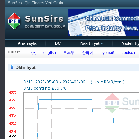
SunSirs--Çin Ticaret Veri Grubu
Ana sayfa
BCI
Nakit fiyatı
Vadeli fi
▼
Diller:
中文
english
日本語
한국어
русский
deutsch
DME fiyat