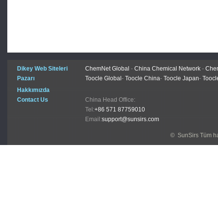
Dikey Web Siteleri
ChemNet Global
-
China Chemical Network
-
Chem
Pazarı
Toocle Global
-
Toocle China
-
Toocle Japan
-
Toocl
Hakkımızda
Contact Us
China Head Office:
Tel:
+86 571 87759010
Email:
support@sunsirs.com
© SunSirs Tüm hak