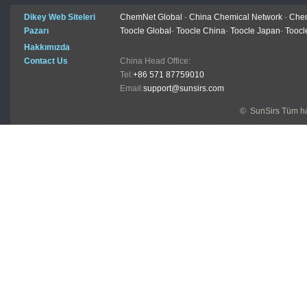
Dikey Web Siteleri
ChemNet Global
-
China Chemical Network
-
Chem
Pazarı
Toocle Global
-
Toocle China
-
Toocle Japan
-
Toocl
Hakkımızda
Contact Us
China Head Office:
Tel:
+86 571 87759010
Email:
support@sunsirs.com
© SunSirs Tüm hak