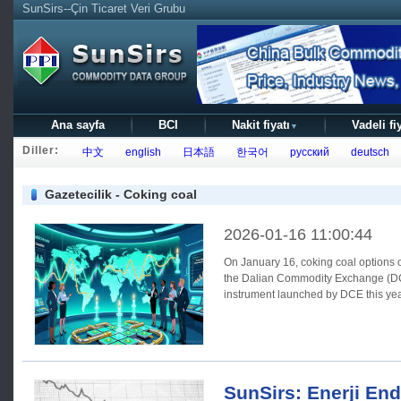
SunSirs--Çin Ticaret Veri Grubu
Ana sayfa
BCI
Nakit fiyatı
Vadeli fi
▼
Diller:
中文
english
日本語
한국어
русский
deutsch
Gazetecilik - Coking coal
2026-01-16 11:00:44
On January 16, coking coal options 
the Dalian Commodity Exchange (DCE)
instrument launched by DCE this yea
SunSirs: Enerji End