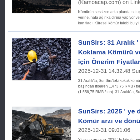
(Kamoacap.com) on Link
Kömürün sessizce arka planda solup
yerine, hala ağır kaldırma yapıyor v
kanıtladı. Küresel kömür talebi bu yıl
SunSirs: 31 Aralık ' 
Koklama Kömürü v
için Önerim Fiyatla
2025-12-31 14:32:48 Su
31 Aralık'ta, SunSirs'teki kokak kömü
başından itibaren 1,473,75 RMB / ton
(1.558,75 RMB / ton). 31 A
SunSirs: 2025 ' ye
Kömür arzı ve dön
2025-12-31 09:01:06
Yıl sona ererken, 2025 ' te kömür e