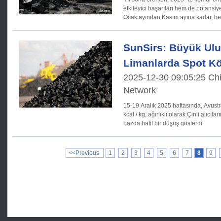
etkileyici başarıları hem de potansiyel
Ocak ayından Kasım ayına kadar, be
SunSirs: Büyük Ulu
Limanlarda Spot Kö
2025-12-30 09:05:25 Ch
Network
15-19 Aralık 2025 haftasında, Avustr
kcal / kg, ağırlıklı olarak Çinli alıcıla
bazda hafif bir düşüş gösterdi.
<<Previous
1
2
3
4
5
6
7
8
9