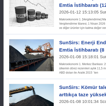
Emtia İstihbaratı (
2026-01-12 15:13:05 Su
Makroekonomi 1. [Vergilendirme] Maliye Bakanlığı ve Devlet
Vergilendirme İdaresi, 1 Nisan 2026 t
ve diğer ürünler için katma değer ver
kaldırılacağını
SunSirs: Enerji End
Emtia İstihbaratı (
2026-01-08 15:18:01 Su
Makroekonomi 1. Merkez Bankası: 2025 Aralık ayı sonuna kadar
ülkemin döviz rezervleri aylık 11,5 mi
ABD doları ile Aralık 2015 ' ten
SunSirs: Kömür tal
arttıkça taze yükse
2026-01-08 10:01:34 Sco