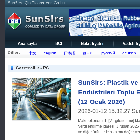
SunSirs--Çin Ticaret Veri Grubu
Ana sayfa
BCI
Nakit fiyatı
Vadeli fi
▼
Diller:
中文
english
日本語
한국어
русский
deutsch
Gazetecilik - PS
SunSirs: Plastik ve
Endüstrileri Toplu E
(12 Ocak 2026)
2026-01-12 15:32:27 Su
Makroekonomi 1. [Vergilendirme] Maliye Bakanlığı ve Devlet
Vergilendirme İdaresi, 1 Nisan 2026 t
ve diğer ürünler için katma değer ver
kaldırılacağını