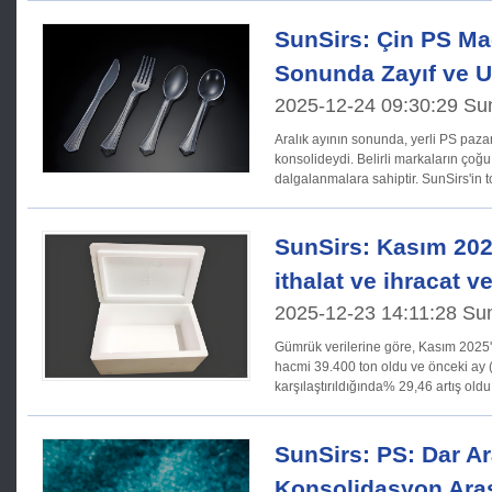
SunSirs: Çin PS Ma
Sonunda Zayıf ve U
2025-12-24 09:30:29 Su
Aralık ayının sonunda, yerli PS pazar
konsolideydi. Belirli markaların çoğu sp
dalgalanmalara sahiptir. SunSirs'in t
23
SunSirs: Kasım 202
ithalat ve ihracat ve
2025-12-23 14:11:28 Su
Gümrük verilerine göre, Kasım 2025'
hacmi 39.400 ton oldu ve önceki ay 
karşılaştırıldığında% 29,46 artış oldu
SunSirs: PS: Dar Ar
Konsolidasyon Aras