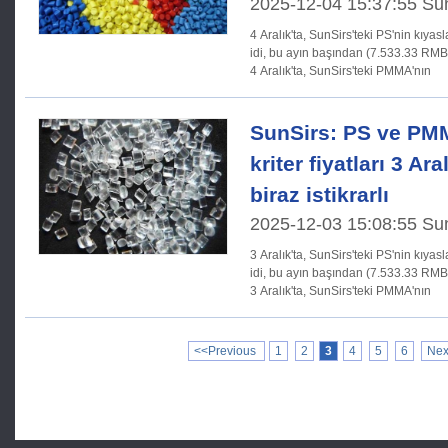
2025-12-04 15:37:55 Su
4 Aralık'ta, SunSirs'teki PS'nin kıyas
idi, bu ayın başından (7.533.33 RMB /
4 Aralık'ta, SunSirs'teki PMMA'nın
SunSirs: PS ve PMM
kriter fiyatları 3 Ara
biraz istikrarlı
2025-12-03 15:08:55 Su
3 Aralık'ta, SunSirs'teki PS'nin kıyas
idi, bu ayın başından (7.533.33 RMB /
3 Aralık'ta, SunSirs'teki PMMA'nın
<<Previous
1
2
3
4
5
6
Nex