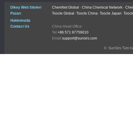
Dikey Web Siteleri
ChemNet Global
-
China Chemical Network
-
Chem
Pazarı
Toocle Global
-
Toocle China
-
Toocle Japan
-
Toocl
Hakkımızda
Contact Us
China Head Office:
Tel:
+86 571 87759010
Email:
support@sunsirs.com
© SunSirs Tüm hak