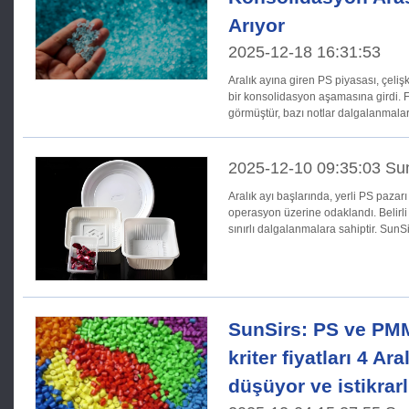
Arıyor
2025-12-18 16:31:53
Aralık ayına giren PS piyasası, çeliş
bir konsolidasyon aşamasına girdi. Fi
görmüştür, bazı notlar dalgalanmalar
2025-12-10 09:35:03 Su
Aralık ayı başlarında, yerli PS paza
operasyon üzerine odaklandı. Belirli 
sınırlı dalgalanmalara sahiptir. SunSi
SunSirs: PS ve PMM
kriter fiyatları 4 Ara
düşüyor ve istikrarl