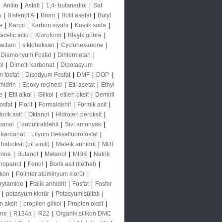
|
Anilin
|
Asfalt
|
1,4- butanediol
|
Saf
n
|
Bisfenol A
|
Brom
|
Bütil asetat
|
Butyl
e
|
Karpit
|
Karbon siyahı
|
Kostik soda
|
acetic acid
|
Kloroform
|
Bleşik gübre
|
lactam
|
sikloheksan
|
Cyclohexanone
|
Diamonyum Fosfat
|
Dihlormetan
|
ol
|
Dimetil karbonat
|
Dipotasyum
n fosfat
|
Disodyum Fosfat
|
DMF
|
DOP
|
rhidrin
|
Epoxy reçinesi
|
Etil asetat
|
Ethyl
e
|
Etil alkol
|
Glikol
|
etilen oksit
|
Demirli
fosfat
|
Florit
|
Formaldehit
|
Formik asit
|
orik asit
|
Oktanol
|
Hidrojen peroksit
|
panol
|
izobütiraldehit
|
Sıvı amonyak
|
 karbonat
|
Lityum Heksafluorofosfat
|
hidroksit (pil sınıfı)
|
Maleik anhidrit
|
MDI
none
|
Butanol
|
Metanol
|
MIBK
|
Natrik
ropanol
|
Fenol
|
Borik asit (ilethal)
|
likon
|
Polimer alüminyum klorür
|
rylamide
|
Ftalik anhidrit
|
Fosfat
|
Fosfor
E
|
potasyum klorür
|
Potasyum sülfatı
|
n aksit
|
propilen glikol
|
Proplen oksit
|
ene
|
R134a
|
R22
|
Organik silikon DMC