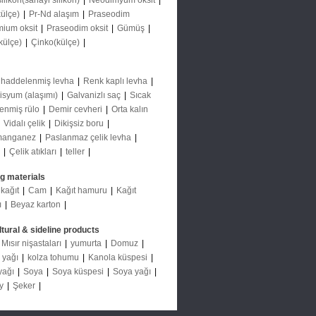
ilikon(sanayi silikon)
|
Neodimyum oksit
|
külçe)
|
Pr-Nd alaşım
|
Praseodim
ium oksit
|
Praseodim oksit
|
Gümüş
|
külçe)
|
Çinko(külçe)
|
 haddelenmiş levha
|
Renk kaplı levha
|
lisyum (alaşımı)
|
Galvanizlı saç
|
Sıcak
enmiş rülo
|
Demir cevheri
|
Orta kalın
|
Vidalı çelik
|
Dikişsiz boru
|
omanganez
|
Paslanmaz çelik levha
|
|
Çelik atıkları
|
teller
|
ng materials
 kağıt
|
Cam
|
Kağıt hamuru
|
Kağıt
ı
|
Beyaz karton
|
ltural & sideline products
Mısır nişastaları
|
yumurta
|
Domuz
|
 yağı
|
kolza tohumu
|
Kanola küspesi
|
yağı
|
Soya
|
Soya küspesi
|
Soya yağı
|
ay
|
Şeker
|