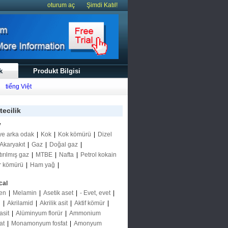
oturum aç
Şimdi Katıl!
k
Produkt Bilgisi
tiếng Việt
tecilik
y
ye arka odak
|
Kok
|
Kok kömürü
|
Dizel
Akaryakıt
|
Gaz
|
Doğal gaz
|
tırılmış gaz
|
MTBE
|
Nafta
|
Petrol kokain
r kömürü
|
Ham yağ
|
cal
en
|
Melamin
|
Asetik aset
|
- Evet, evet
|
n
|
Akrilamid
|
Akrilik asit
|
Aktif kömür
|
asit
|
Alüminyum florür
|
Ammonium
at
|
Monamonyum fosfat
|
Amonyum