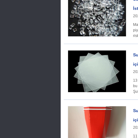
İs
20
Makroekono
piy
ri
tar
Su
iç
20
13 
bu 
Şu
Su
iç
20
11 