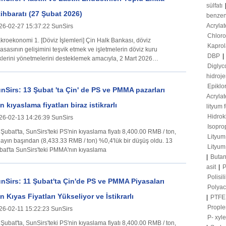
sülfatı
tihbaratı (27 Şubat 2026)
benze
Acrylat
26-02-27 15:37:22 SunSirs
Chloro
mi 1. [Döviz İşlemleri] Çin Halk Bankası, döviz
Kapro
asasının gelişimini teşvik etmek ve işletmelerin döviz kuru
DBP
|
sklerini yönetmelerini desteklemek amacıyla, 2 Mart 2026
Diglyc
ihinden itibaren vadeli
hidroje
Epiklo
nSirs: 13 Şubat 'ta Çin' de PS ve PMMA pazarları
Acrylat
in kıyaslama fiyatları biraz istikrarlı
lityum 
Hidrokl
26-02-13 14:26:39 SunSirs
Isopro
Şubat'ta, SunSirs'teki PS'nin kıyaslama fiyatı 8,400.00 RMB / ton,
Lityum
ayın başından (8,433.33 RMB / ton) %0,4'lük bir düşüş oldu. 13
Lityum 
bat'ta SunSirs'teki PMMA'nın kıyaslama
|
Buta
asit
|
P
Polisi
nSirs: 11 Şubat'ta Çin'de PS ve PMMA Piyasaları
Polyac
in Kıyas Fiyatları Yükseliyor ve İstikrarlı
|
PTF
Prople
26-02-11 15:22:23 SunSirs
P- xyl
Şubat'ta, SunSirs'teki PS'nin kıyaslama fiyatı 8,400.00 RMB / ton,