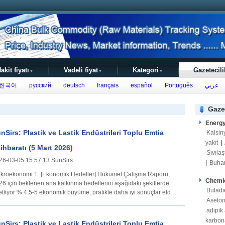
akit fiyatı
Vadeli fiyat
Kategori
Gazetecili
▼
▼
▼
한국어
русский
deutsch
français
español
Português
عربي
Gaze
Energ
nSirs: Plastik ve Lastik Endüstrileri Toplu Emtia
Kalsin
yakıt
|
tihbaratı (5 Mart 2026)
Sıvılaş
26-03-05 15:57:13 SunSirs
|
Buha
i 1. [Ekonomik Hedefler] Hükümet Çalışma Raporu,
Chemi
26 için beklenen ana kalkınma hedeflerini aşağıdaki şekillerde
Butadi
etliyor:% 4,5-5 ekonomik büyüme, pratikte daha iyi sonuçlar elde
Aseto
mek için
adipik 
karbon
nSirs: Plastik ve Lastik Endüstrileri Toplu Emtia