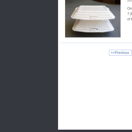
20
On
7,
of
<<Previous