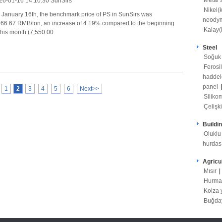
Metal s
26-01-16 14:10:30 SunSirs
Nikel(
 January 16th, the benchmark price of PS in SunSirs was
neodym
866.67 RMB/ton, an increase of 4.19% compared to the beginning
Kalay(
 this month (7,550.00
Steel
Soğuk
Ferosi
haddel
panel
1
2
3
4
5
6
Next>>
Silik
Çelişki
Buildi
Oluklu
hurdas
Agricu
Mısır
|
Hurma
Kolza 
Buğd