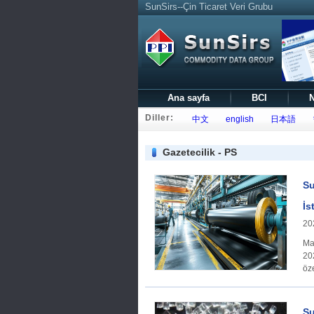
SunSirs--Çin Ticaret Veri Grubu
Ana sayfa
BCI
N
Diller:
中文
english
日本語
Gazetecilik - PS
Su
İs
20
Makroekonom
20
öz
et
Su