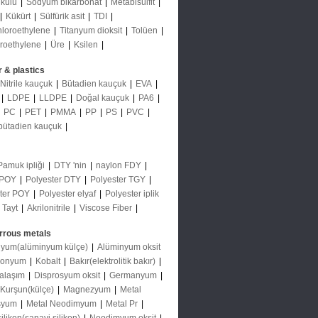
 külü
|
Sodyum bikarbonat
|
Metabisülfit
|
|
Kükürt
|
Sülfürik asit
|
TDI
|
hloroethylene
|
Titanyum dioksit
|
Tolüen
|
oroethylene
|
Üre
|
Ksilen
|
 & plastics
Nitrile kauçuk
|
Bütadien kauçuk
|
EVA
|
|
LDPE
|
LLDPE
|
Doğal kauçuk
|
PA6
|
|
PC
|
PET
|
PMMA
|
PP
|
PS
|
PVC
|
-bütadien kauçuk
|
Pamuk ipliği
|
DTY 'nin
|
naylon FDY
|
 POY
|
Polyester DTY
|
Polyester TGY
|
ster POY
|
Polyester elyaf
|
Polyester iplik
|
Tayt
|
Akrilonitrile
|
Viscose Fiber
|
rrous metals
nyum(alüminyum külçe)
|
Alüminyum oksit
monyum
|
Kobalt
|
Bakır(elektrolitik bakır)
|
 alaşım
|
Disprosyum oksit
|
Germanyum
|
Kurşun(külçe)
|
Magnezyum
|
Metal
rsyum
|
Metal Neodimyum
|
Metal Pr
|