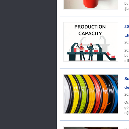
bu 
Şu
20
Ek
20
202
büy
mi
Su
de
20
Oc
güç
eği
Se