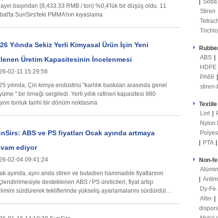
|
Soda
ayın başından (8,433.33 RMB / ton) %0,4'lük bir düşüş oldu. 11
Stiren
bat'ta SunSirs'teki PMMA'nın kıyaslama
Tetrac
Trichl
26 Yılında Sekiz Yerli Kimyasal Ürün İçin Yeni
Rubber
ABS
|
lenen Üretim Kapasitesinin İncelenmesi
HDPE
26-02-11 15:29:58
PA66
5 yılında, Çin kimya endüstrisi "karlılık baskıları arasında genel
stiren
üme " bir örneği sergiledi. Yerli yıllık rafineri kapasitesi 980
lyon tonluk tarihi bir dönüm noktasına
Textile
Lint
|
Nylon
nSirs: ABS ve PS fiyatları Ocak ayında artmaya
Polye
|
PTA
vam ediyor
26-02-04 09:41:24
Non-fe
Alümi
ak ayında, aynı anda stiren ve butadien hammadde fiyatlarının
|
Anti
lendirilmesiyle desteklenen ABS / PS üreticileri, fiyat artışı
Dy-Fe
limini sürdürerek tekliflerinde yükseliş ayarlamalarını sürdürdüler.
Altın
|
ktörün yükseliş
dispo