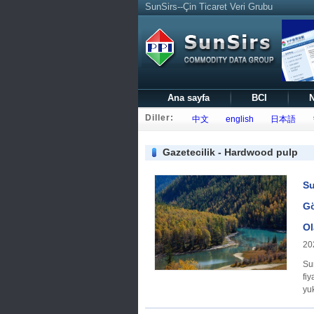
SunSirs--Çin Ticaret Veri Grubu
Ana sayfa
BCI
N
Diller:
中文
english
日本語
Gazetecilik - Hardwood pulp
Su
Gö
Ol
20
Su
fiy
yuk