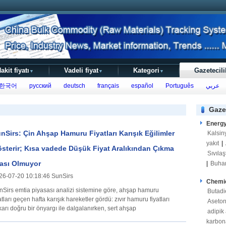
akit fiyatı
Vadeli fiyat
Kategori
Gazetecili
▼
▼
▼
한국어
русский
deutsch
français
español
Português
عربي
Gaze
Energ
nSirs: Çin Ahşap Hamuru Fiyatları Karışık Eğilimler
Kalsin
yakıt
|
sterir; Kısa vadede Düşük Fiyat Aralıkından Çıkma
Sıvılaş
ası Olmuyor
|
Buha
26-07-20 10:18:46 SunSirs
Chemi
nSirs emtia piyasası analizi sistemine göre, ahşap hamuru
Butadi
atları geçen hafta karışık hareketler gördü: zıvır hamuru fiyatları
Aseto
arı doğru bir önyargı ile dalgalanırken, sert ahşap
adipik 
karbon