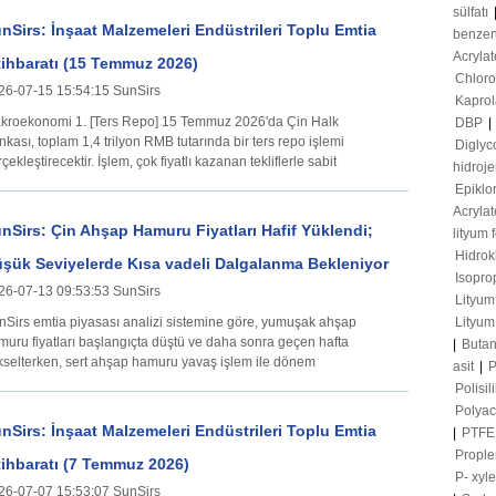
sülfatı
nSirs: İnşaat Malzemeleri Endüstrileri Toplu Emtia
benze
Acrylat
tihbaratı (15 Temmuz 2026)
Chloro
26-07-15 15:54:15 SunSirs
Kapro
mi 1. [Ters Repo] 15 Temmuz 2026'da Çin Halk
DBP
|
kası, toplam 1,4 trilyon RMB tutarında bir ters repo işlemi
Diglyc
çekleştirecektir. İşlem, çok fiyatlı kazanan tekliflerle sabit
hidroje
Epiklo
Acrylat
nSirs: Çin Ahşap Hamuru Fiyatları Hafif Yüklendi;
lityum 
Hidrokl
şük Seviyelerde Kısa vadeli Dalgalanma Bekleniyor
Isopro
26-07-13 09:53:53 SunSirs
Lityum
nSirs emtia piyasası analizi sistemine göre, yumuşak ahşap
Lityum 
muru fiyatları başlangıçta düştü ve daha sonra geçen hafta
|
Buta
kselterken, sert ahşap hamuru yavaş işlem ile dönem
asit
|
P
Polisi
Polyac
nSirs: İnşaat Malzemeleri Endüstrileri Toplu Emtia
|
PTF
Prople
tihbaratı (7 Temmuz 2026)
P- xyl
26-07-07 15:53:07 SunSirs