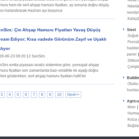
Metal s
muru hem de sert ahşap hamuru fiyatları, ay sonuna doğru düşüş
Nikel(
anı hızlandırarak Haziran ayı boyunca
neodym
Kalay(
nSirs: Çin Ahşap Hamuru Fiyatları Yavaş Düşüş
Steel
Soğuk
vam Ediyor; Kısa vadede Görünüm Zayıf ve Uçaklı
Ferosi
lıyor
haddel
panel
26-06-23 09:20:12 SunSirs
Silik
nSirs emtia piyasası analiz sistemine göre, yumuşak ahşap
Çelişki
uru fiyatları son zamanlarda bazı volatilite ile aşağı doğru
limi gösterirken, sert ahşap hamuru fiyatları hafif bir
Buildi
Oluklu
hurdas
3
4
5
6
7
8
9
10
Next>>
Agricu
Mısır
|
Hurma
Kolza 
Buğd