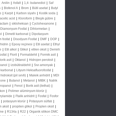
|
Anilin
|
Asfalt
|
1,4- butanediol
|
Saf
n
|
Bisfenol A
|
Brom
|
Bütil asetat
|
Butyl
e
|
Karpit
|
Karbon siyahı
|
Kostik soda
|
acetic acid
|
Kloroform
|
Bleşik gübre
|
lactam
|
sikloheksan
|
Cyclohexanone
|
Diamonyum Fosfat
|
Dihlormetan
|
ol
|
Dimetil karbonat
|
Dipotasyum
n fosfat
|
Disodyum Fosfat
|
DMF
|
DOP
|
rhidrin
|
Epoxy reçinesi
|
Etil asetat
|
Ethyl
e
|
Etil alkol
|
Glikol
|
etilen oksit
|
Demirli
fosfat
|
Florit
|
Formaldehit
|
Formik asit
|
orik asit
|
Oktanol
|
Hidrojen peroksit
|
panol
|
izobütiraldehit
|
Sıvı amonyak
|
 karbonat
|
Lityum Heksafluorofosfat
|
hidroksit (pil sınıfı)
|
Maleik anhidrit
|
MDI
none
|
Butanol
|
Metanol
|
MIBK
|
Natrik
ropanol
|
Fenol
|
Borik asit (ilethal)
|
likon
|
Polimer alüminyum klorür
|
rylamide
|
Ftalik anhidrit
|
Fosfat
|
Fosfor
E
|
potasyum klorür
|
Potasyum sülfatı
|
n aksit
|
propilen glikol
|
Proplen oksit
|
ene
|
R134a
|
R22
|
Organik silikon DMC