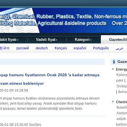
akit fiyatı
Vadeli fiyat
Kategori
Gazetecili
▼
▼
▼
한국어
русский
deutsch
français
español
Português
عربي
Gaze
Energ
şap hamuru fiyatlarının Ocak 2026 'a kadar artmaya
Kalsin
yakıt
|
vam etmesi bekleniyor
Sıvılaş
26-01-09 16:28:09
|
Buha
rt ahşap hamuru fiyatları uluslararası piyasalarda artmaya devam
Chemi
rken, yerli fiyat artışı yavaş. Aralık ayındaki ithal ahşap hamuru
Butadi
t piyasası, temel talebin yönlendirdiği işlemlerle farklı
Aseto
adipik 
karbon
26-01-08 15:26:40 SunSirs