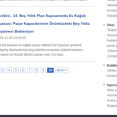
Metal s
Nikel(
neodym
nSirs:. 14. Beş Yıllık Plan Kapsamında Ev Kağıdı
Kalay(
yasası: Pazar Kapasitesinin Önümüzdeki Beş Yılda
Steel
Soğuk
yümesi Bekleniyor
Ferosi
25-12-24 13:43:49
haddel
3'te küresel ev kağıdı pazarı istikrarlı bir büyüme gösterdi.
panel
işmiş ülkelerde kişi başı tüketim seviyeleri yüksek kalırken,
Silik
nyanın en büyük tüketici pazarı olan Çin hala
Çelişki
Buildi
3
4
5
6
7
8
9
10
Next>>
Oluklu
hurdas
Agricu
Mısır
|
Hurma
Kolza 
Buğd