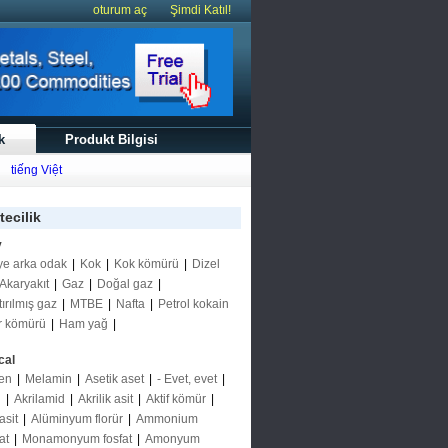
oturum aç
Şimdi Katıl!
k
Produkt Bilgisi
tiếng Việt
tecilik
y
ye arka odak
|
Kok
|
Kok kömürü
|
Dizel
Akaryakıt
|
Gaz
|
Doğal gaz
|
tırılmış gaz
|
MTBE
|
Nafta
|
Petrol kokain
r kömürü
|
Ham yağ
|
cal
en
|
Melamin
|
Asetik aset
|
- Evet, evet
|
n
|
Akrilamid
|
Akrilik asit
|
Aktif kömür
|
asit
|
Alüminyum florür
|
Ammonium
at
|
Monamonyum fosfat
|
Amonyum