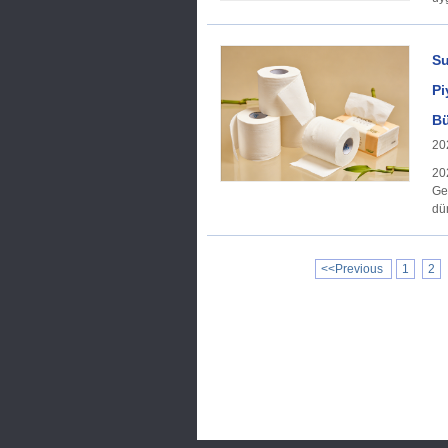
Su
Pi
Bü
20
202
Gel
dü
<<Previous
1
2