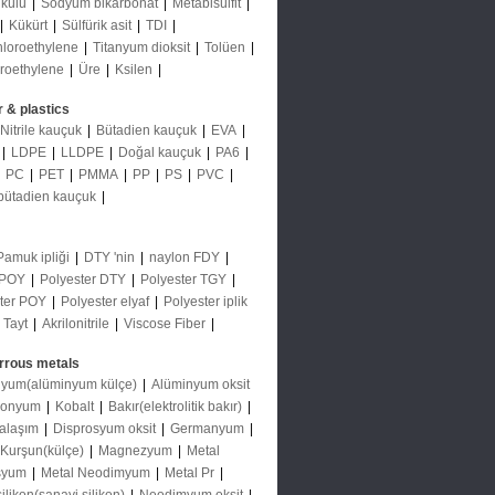
 külü
|
Sodyum bikarbonat
|
Metabisülfit
|
|
Kükürt
|
Sülfürik asit
|
TDI
|
hloroethylene
|
Titanyum dioksit
|
Tolüen
|
oroethylene
|
Üre
|
Ksilen
|
 & plastics
Nitrile kauçuk
|
Bütadien kauçuk
|
EVA
|
|
LDPE
|
LLDPE
|
Doğal kauçuk
|
PA6
|
|
PC
|
PET
|
PMMA
|
PP
|
PS
|
PVC
|
-bütadien kauçuk
|
Pamuk ipliği
|
DTY 'nin
|
naylon FDY
|
 POY
|
Polyester DTY
|
Polyester TGY
|
ster POY
|
Polyester elyaf
|
Polyester iplik
|
Tayt
|
Akrilonitrile
|
Viscose Fiber
|
rrous metals
nyum(alüminyum külçe)
|
Alüminyum oksit
monyum
|
Kobalt
|
Bakır(elektrolitik bakır)
|
 alaşım
|
Disprosyum oksit
|
Germanyum
|
Kurşun(külçe)
|
Magnezyum
|
Metal
rsyum
|
Metal Neodimyum
|
Metal Pr
|