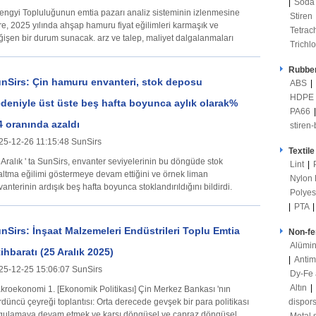
|
Soda
engyi Topluluğunun emtia pazarı analiz sisteminin izlenmesine
Stiren
re, 2025 yılında ahşap hamuru fiyat eğilimleri karmaşık ve
Tetrac
ğişen bir durum sunacak. arz ve talep, maliyet dalgalanmaları
Trichl
Rubber
nSirs: Çin hamuru envanteri, stok deposu
ABS
|
HDPE
deniyle üst üste beş hafta boyunca aylık olarak%
PA66
4 oranında azaldı
stiren
25-12-26 11:15:48 SunSirs
Textile
 Aralık ' ta SunSirs, envanter seviyelerinin bu döngüde stok
Lint
|
altma eğilimi göstermeye devam ettiğini ve örnek liman
Nylon
anterinin ardışık beş hafta boyunca stoklandırıldığını bildirdi.
Polye
|
PTA
nSirs: İnşaat Malzemeleri Endüstrileri Toplu Emtia
Non-fe
Alümi
tihbaratı (25 Aralık 2025)
|
Anti
25-12-25 15:06:07 SunSirs
Dy-Fe
Altın
|
i 1. [Ekonomik Politikası] Çin Merkez Bankası 'nın
rdüncü çeyreği toplantısı: Orta derecede gevşek bir para politikası
dispo
gulamaya devam etmek ve karşı döngüsel ve çapraz döngüsel