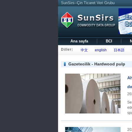
SunSirs--Çin Ticaret Veri Grubu
Ana sayfa
BCI
N
Diller:
中文
english
日本語
Gazetecilik - Hardwood pulp
Ah
de
20
Se
ede
spo
20