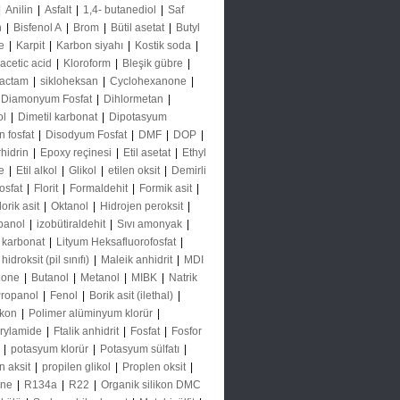
|
Anilin
|
Asfalt
|
1,4- butanediol
|
Saf
n
|
Bisfenol A
|
Brom
|
Bütil asetat
|
Butyl
e
|
Karpit
|
Karbon siyahı
|
Kostik soda
|
acetic acid
|
Kloroform
|
Bleşik gübre
|
lactam
|
sikloheksan
|
Cyclohexanone
|
Diamonyum Fosfat
|
Dihlormetan
|
ol
|
Dimetil karbonat
|
Dipotasyum
n fosfat
|
Disodyum Fosfat
|
DMF
|
DOP
|
rhidrin
|
Epoxy reçinesi
|
Etil asetat
|
Ethyl
e
|
Etil alkol
|
Glikol
|
etilen oksit
|
Demirli
fosfat
|
Florit
|
Formaldehit
|
Formik asit
|
orik asit
|
Oktanol
|
Hidrojen peroksit
|
panol
|
izobütiraldehit
|
Sıvı amonyak
|
 karbonat
|
Lityum Heksafluorofosfat
|
hidroksit (pil sınıfı)
|
Maleik anhidrit
|
MDI
none
|
Butanol
|
Metanol
|
MIBK
|
Natrik
ropanol
|
Fenol
|
Borik asit (ilethal)
|
likon
|
Polimer alüminyum klorür
|
rylamide
|
Ftalik anhidrit
|
Fosfat
|
Fosfor
E
|
potasyum klorür
|
Potasyum sülfatı
|
n aksit
|
propilen glikol
|
Proplen oksit
|
ene
|
R134a
|
R22
|
Organik silikon DMC