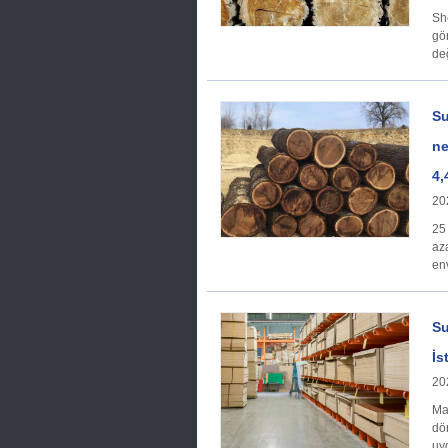
Sh
gö
de
Su
ne
4,
20
25
az
env
Su
İs
20
Makroekonom
dö
uy