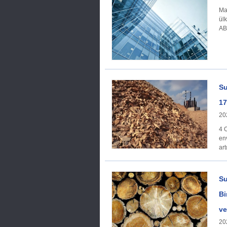
Makroekonom
ülk
ABD
Su
17
20
4 
en
art
Su
Bi
ve
20