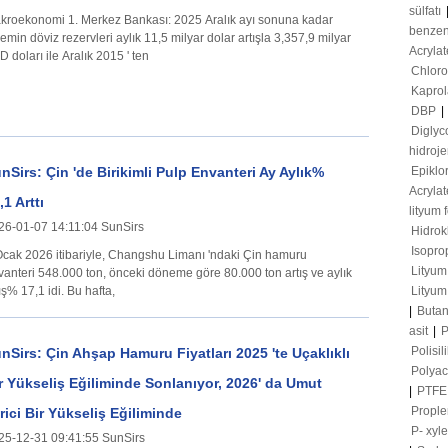
sülfatı
i 1. Merkez Bankası: 2025 Aralık ayı sonuna kadar
benze
emin döviz rezervleri aylık 11,5 milyar dolar artışla 3,357,9 milyar
Acrylat
 doları ile Aralık 2015 ' ten
Chloro
Kapro
DBP
|
Diglyc
hidroje
nSirs: Çin 'de Birikimli Pulp Envanteri Ay Aylık%
Epiklo
Acrylat
,1 Arttı
lityum 
26-01-07 14:11:04 SunSirs
Hidrokl
Isopro
Ocak 2026 itibariyle, Changshu Limanı 'ndaki Çin hamuru
Lityum
vanteri 548.000 ton, önceki döneme göre 80.000 ton artış ve aylık
ış% 17,1 idi. Bu hafta,
Lityum 
|
Buta
asit
|
P
Polisi
nSirs: Çin Ahşap Hamuru Fiyatları 2025 'te Uçaklıklı
Polyac
r Yükseliş Eğiliminde Sonlanıyor, 2026' da Umut
|
PTF
Prople
rici Bir Yükseliş Eğiliminde
P- xyl
25-12-31 09:41:55 SunSirs