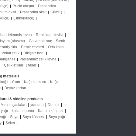
ilikon(sanayi silikon)
|
Neodimyum oksit
|
külçe)
|
Pr-Nd alaşım
|
Praseodim
ium oksit
|
Praseodim oksit
|
Gümüş
|
külçe)
|
Çinko(külçe)
|
 haddelenmiş levha
|
Renk kaplı levha
|
lisyum (alaşımı)
|
Galvanizlı saç
|
Sıcak
enmiş rülo
|
Demir cevheri
|
Orta kalın
|
Vidalı çelik
|
Dikişsiz boru
|
omanganez
|
Paslanmaz çelik levha
|
|
Çelik atıkları
|
teller
|
ng materials
 kağıt
|
Cam
|
Kağıt hamuru
|
Kağıt
ı
|
Beyaz karton
|
ltural & sideline products
Mısır nişastaları
|
yumurta
|
Domuz
|
 yağı
|
kolza tohumu
|
Kanola küspesi
|
yağı
|
Soya
|
Soya küspesi
|
Soya yağı
|
ay
|
Şeker
|