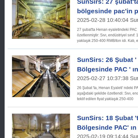
SunSirs: 27 şubat'
bölgesinde pac'in p
2025-02-28 10:40:04 Su
27 şubat'ta Henan eyaletindeki PAC 
özetlenmiştir: Sıvı, endüstriyel sınıf: 10% içeriği ile, belirtilen fiyat
yaklaşık 250
SunSirs: 26 Şubat '
Bölgesinde PAC ' ın
2025-02-27 10:37:38 Su
26 Şubat 'ta, Henan Eyaleti' ndeki P
aşağıdaki şekilde özetlendi: Sıvı, endüstriyel sınıf:% 10 içeriği ile,
teklif edilen fiyat yaklaşık 250-400
SunSirs: 18 Şubat 
Bölgesinde PAC' ın 
2025-02-19 09:14:44 Su