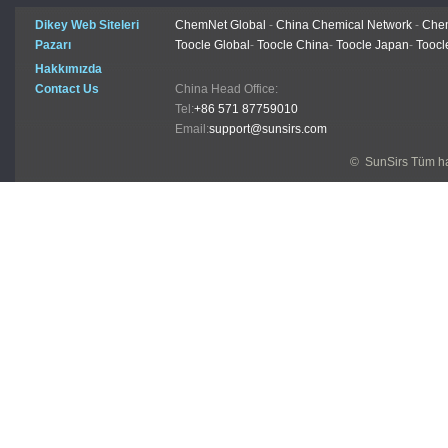
Dikey Web Siteleri
ChemNet Global
-
China Chemical Network
-
Chem
Pazarı
Toocle Global
-
Toocle China
-
Toocle Japan
-
Toocl
Hakkımızda
Contact Us
China Head Office:
Tel:
+86 571 87759010
Email:
support@sunsirs.com
© SunSirs Tüm hak