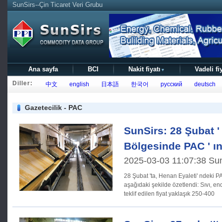
SunSirs--Çin Ticaret Veri Grubu
Ana sayfa
BCI
Nakit fiyatı
Vadeli fi
▼
Diller:
中文
english
日本語
한국어
русский
deutsch
Gazetecilik - PAC
SunSirs: 28 Şubat '
Bölgesinde PAC ' ın
2025-03-03 11:07:38 Su
28 Şubat 'ta, Henan Eyaleti' ndeki P
aşağıdaki şekilde özetlendi: Sıvı, endüstriyel sınıf:% 10 içeriği ile,
teklif edilen fiyat yaklaşık 250-400