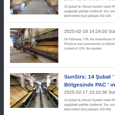
18 Şubat 'ta, Henan Eyaleti' ndeki P
aşağıdaki şekilde özetlendi: Sıvı, endüstriyel sınıf:% 10 içeriği ile,
teklif edilen fiyat yaklaşık 250-400
2025-02-18 14:24:03 Su
On February 17th, the mainstream m
Province was summarized as follows: Liquid, industrial grade: wit
content of 10%, the quoted
SunSirs: 14 Şubat '
Bölgesinde PAC ' ın
2025-02-17 10:10:36 Su
14 Şubat 'ta, Henan Eyaleti' ndeki P
aşağıdaki şekilde özetlendi: Sıvı, endüstriyel sınıf:% 10 içeriği ile,
teklif edilen fiyat yaklaşık 250-400