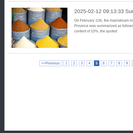
2025-02-12 09:13:33 Su
On February 11th, the mainstream m
Province was summarized as follows: Liquid, industrial grade: wit
content of 10%, the quoted
<<Previous
1
2
3
4
5
6
7
8
9