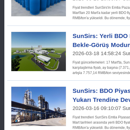
Fiyat trendleri SunSirs'in Emtia Pazar Analizi Sistemi'ne göre, 16
Mart'tan 20 Mart'a kadar yerli BDO f
RMB/ton'a yükseldi. Bu dönemde, fi
SunSirs: Yerli BDO 
Bekle-Görüş Modund
2026-03-18 14:58:24 Su
Fiyat güncellemeleri: 17 Mart'ta, SunSirs tarafından bildirilen BDO
karşılaştırma fiyatı, ay başına (7.3
artışla 7.757,14 RMB/ton seviyesinde gerçe
bölgesinde, spot toplu BDO
SunSirs: BDO Piyasa
Yukarı Trendine De
2026-03-16 09:10:07 Su
Fiyat trendleri SunSirs Emtia Piyasası Analiz Sistemi'ne göre, 9-13
Mart tarihleri arasında yerli BDO fi
RMB/ton'a yükseldi. Bu dönemde, fiy