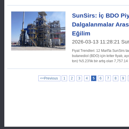
SunSirs: İç BDO Piy
Dalgalanmalar Aras
Eğilim
2026-03-13 11:28:21 Su
Fiyat Trendleri: 12 Mart'ta SunSirs tarafından bildirildiği gibi 1,4-
butanediol (BDO) için kriter fiyatı, 
ton) %5.23'lik bir artış olan 7,757.1
<<Previous
1
2
3
4
5
6
7
8
9