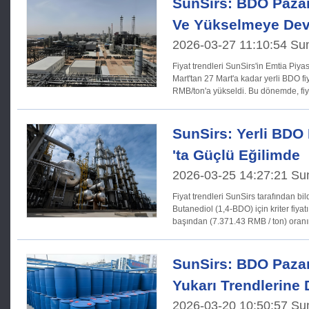
SunSirs: BDO Paza
Ve Yükselmeye De
2026-03-27 11:10:54 Su
Fiyat trendleri SunSirs'in Emtia Piyasası Analiz Sistemi'ne göre, 20
Mart'tan 27 Mart'a kadar yerli BDO f
RMB/ton'a yükseldi. Bu dönemde, fiy
SunSirs: Yerli BDO 
'ta Güçlü Eğilimde
2026-03-25 14:27:21 Su
Fiyat trendleri SunSirs tarafından bildirildiği gibi, 24 Mart'ta 1,4-
Butanediol (1,4-BDO) için kriter fiyat
başından (7.371.43 RMB / ton) oran
SunSirs: BDO Pazar
Yukarı Trendlerine
2026-03-20 10:50:57 Su