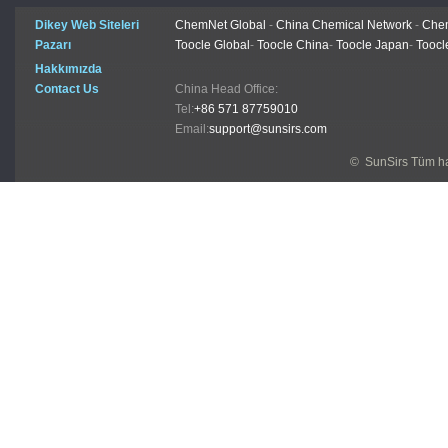
Dikey Web Siteleri
ChemNet Global
-
China Chemical Network
-
Chem
Pazarı
Toocle Global
-
Toocle China
-
Toocle Japan
-
Toocl
Hakkımızda
Contact Us
China Head Office:
Tel:
+86 571 87759010
Email:
support@sunsirs.com
© SunSirs Tüm hak