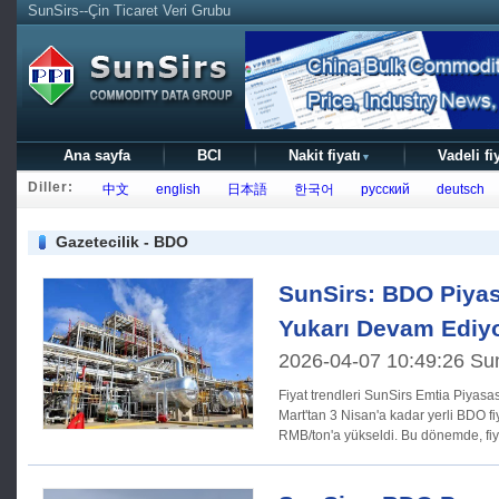
SunSirs--Çin Ticaret Veri Grubu
Ana sayfa
BCI
Nakit fiyatı
Vadeli fi
▼
Diller:
中文
english
日本語
한국어
русский
deutsch
Gazetecilik - BDO
SunSirs: BDO Piyas
Yukarı Devam Ediy
2026-04-07 10:49:26 Su
Fiyat trendleri SunSirs Emtia Piyasası Analiz Sistemi'ne göre, 27
Mart'tan 3 Nisan'a kadar yerli BDO f
RMB/ton'a yükseldi. Bu dönemde, fi