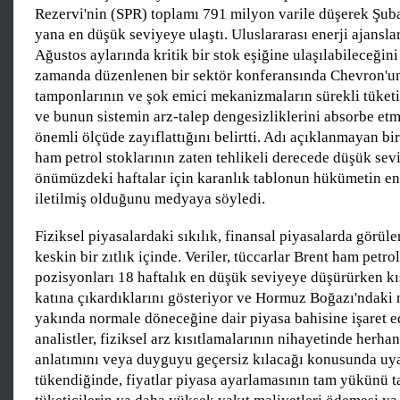
Rezervi'nin (SPR) toplamı 791 milyon varile düşerek Şub
yana en düşük seviyeye ulaştı. Uluslararası enerji ajansl
Ağustos aylarında kritik bir stok eşiğine ulaşılabileceğin
zamanda düzenlenen bir sektör konferansında Chevron'u
tamponlarının ve şok emici mekanizmaların sürekli tüke
ve bunun sistemin arz-talep dengesizliklerini absorbe et
önemli ölçüde zayıflattığını belirtti. Adı açıklanmayan bir
ham petrol stoklarının zaten tehlikeli derecede düşük se
önümüzdeki haftalar için karanlık tablonun hükümetin en
iletilmiş olduğunu medyaya söyledi.
Fiziksel piyasalardaki sıkılık, finansal piyasalarda görüle
keskin bir zıtlık içinde. Veriler, tüccarlar Brent ham petr
pozisyonları 18 haftalık en düşük seviyeye düşürürken kı
katına çıkardıklarını gösteriyor ve Hormuz Boğazı'ndaki 
yakında normale döneceğine dair piyasa bahisine işaret e
analistler, fiziksel arz kısıtlamalarının nihayetinde herhan
anlatımını veya duyguyu geçersiz kılacağı konusunda uy
tükendiğinde, fiyatlar piyasa ayarlamasının tam yükünü ta