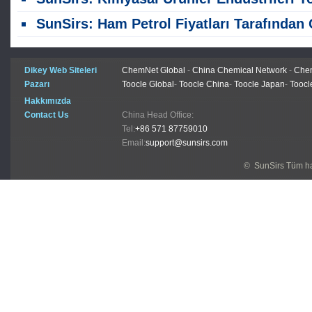
SunSirs: Ham Petrol Fiyatları Tarafından Güçlendirilmiş, 1,3-Butadien Pazarı R
Dikey Web Siteleri
ChemNet Global
-
China Chemical Network
-
Chem
Pazarı
Toocle Global
-
Toocle China
-
Toocle Japan
-
Toocl
Hakkımızda
Contact Us
China Head Office:
Tel:
+86 571 87759010
Email:
support@sunsirs.com
© SunSirs Tüm hak