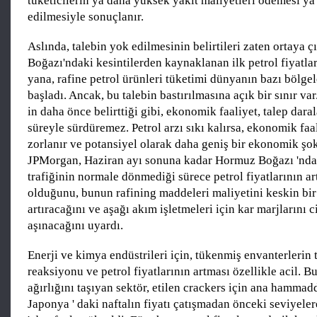
tüketicilerin ya daha yüksek yakıt maliyetleri ödemesi ya
edilmesiyle sonuçlanır.
Aslında, talebin yok edilmesinin belirtileri zaten ortaya 
Boğazı'ndaki kesintilerden kaynaklanan ilk petrol fiyatlar
yana, rafine petrol ürünleri tüketimi dünyanın bazı bölg
başladı. Ancak, bu talebin bastırılmasına açık bir sınır va
in daha önce belirttiği gibi, ekonomik faaliyet, talep dara
süreyle sürdüremez. Petrol arzı sıkı kalırsa, ekonomik fa
zorlanır ve potansiyel olarak daha geniş bir ekonomik şoku
JPMorgan, Haziran ayı sonuna kadar Hormuz Boğazı 'nda
trafiğinin normale dönmediği sürece petrol fiyatlarının a
olduğunu, bunun rafining maddeleri maliyetini keskin bir
artıracağını ve aşağı akım işletmeleri için kar marjlarını c
aşınacağını uyardı.
Enerji ve kimya endüstrileri için, tükenmiş envanterlerin t
reaksiyonu ve petrol fiyatlarının artması özellikle acil. Bu
ağırlığını taşıyan sektör, etilen crackers için ana hammad
Japonya ' daki naftalın fiyatı çatışmadan önceki seviyele