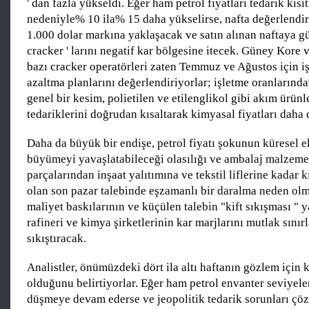
' dan fazla yükseldi. Eğer ham petrol fiyatları tedarik kısı
nedeniyle% 10 ila% 15 daha yükselirse, nafta değerlendir
1.000 dolar markına yaklaşacak ve satın alınan naftaya 
cracker ' larını negatif kar bölgesine itecek. Güney Kore
bazı cracker operatörleri zaten Temmuz ve Ağustos için iş
azaltma planlarını değerlendiriyorlar; işletme oranlarınd
genel bir kesim, polietilen ve etilenglikol gibi akım ürünl
tedariklerini doğrudan kısaltarak kimyasal fiyatları daha 
Daha da büyük bir endişe, petrol fiyatı şokunun küresel
büyümeyi yavaşlatabileceği olasılığı ve ambalaj malzeme
parçalarından inşaat yalıtımına ve tekstil liflerine kadar 
olan son pazar talebinde eşzamanlı bir daralma neden olma
maliyet baskılarının ve küçülen talebin "kift sıkışması " 
rafineri ve kimya şirketlerinin kar marjlarını mutlak sınır
sıkıştıracak.
Analistler, önümüzdeki dört ila altı haftanın gözlem için k
olduğunu belirtiyorlar. Eğer ham petrol envanter seviyel
düşmeye devam ederse ve jeopolitik tedarik sorunları çöz