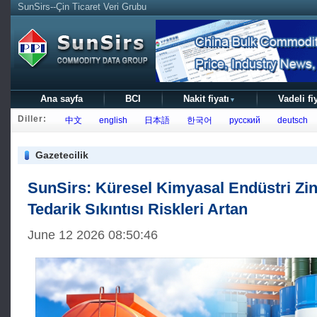
SunSirs--Çin Ticaret Veri Grubu
Ana sayfa
BCI
Nakit fiyatı
Vadeli fi
▼
Diller:
中文
english
日本語
한국어
русский
deutsch
Gazetecilik
SunSirs: Küresel Kimyasal Endüstri Zin
Tedarik Sıkıntısı Riskleri Artan
June 12 2026 08:50:46