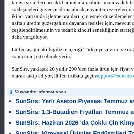
kimya şirketleri proaktif adımlar atmalıdır: uzun vadeli
sözleşmeleri güvence altına almak, envanter rezervlerini 
ikinci yarısında işletme oranları için esnek düzenlemeler
naftalı üretim güzergahına dayanan tesisler için, mevcu
çeşitlendirilmesinin ve tedarik zinciri esnekliğinin stratej
daha vurguluyor.
Lütfen aşağıdaki İngilizce içeriği Türkçeye çevirin ve do
sonucunu çıktı olarak verin:
SunSirs, yaklaşık 20 yıldır 200 'den fazla ürün için fiyat v
olarak takip ediyor, lütfen irtibata geçin
support@sunsirs
Verwandte Informationen
SunSirs: Yerli Aseton Piyasası Temmuz ayında güçlü bir tersine dönme ve yükseliş eğilimi gö
SunSirs: 1,3-Butadien Fiyatları Temmuz ayında Maliyetler Tarafından Arttı, Ancak Talep Tarafı Basıncı nedeniyle Geri D
SunSirs: Haziran 2026 'da Çoklu Çin Kimyasal Ürün Kategorisinde İhracatta Dalgala
SunSirs: Kimyasal Ürünler Endüstrileri Toplu Emtia İstihbaratı (16 Temmuz 2026