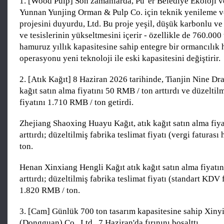
1. [Wood Pulp] Son zamanlarda, Pu 'er Belediye Ekoloji 
Yunnan Yunjing Orman & Pulp Co. için teknik yenileme v
projesini duyurdu, Ltd. Bu proje yeşil, düşük karbonlu ve
ve tesislerinin yükseltmesini içerir - özellikle de 760.000
hamuruz yıllık kapasitesine sahip entegre bir ormancılık
operasyonu yeni teknoloji ile eski kapasitesini değiştirir.
2. [Atık Kağıt] 8 Haziran 2026 tarihinde, Tianjin Nine Dr
kağıt satın alma fiyatını 50 RMB / ton arttırdı ve düzeltil
fiyatını 1.710 RMB / ton getirdi.
Zhejiang Shaoxing Huayu Kağıt, atık kağıt satın alma fiy
arttırdı; düzeltilmiş fabrika teslimat fiyatı (vergi faturas
ton.
Henan Xinxiang Hengli Kağıt atık kağıt satın alma fiyatı
arttırdı; düzeltilmiş fabrika teslimat fiyatı (standart KDV 
1.820 RMB / ton.
3. [Cam] Günlük 700 ton tasarım kapasitesine sahip Xiny
(Dongguan) Co., Ltd., 7 Haziran'da fırınını boşalttı.