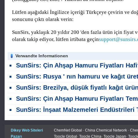
Lütfen aşağıdaki İngilizce içeriği Türkçeye çevirin ve do
sonucunu çıktı olarak verin:
SunSirs, yaklaşık 20 yıldır 200 'den fazla ürün için fiyat v
olarak takip ediyor, lütfen irtibata geçin
support@sunsirs
Verwandte Informationen
SunSirs: Çin Ahşap Hamuru Fiyatları Hafif Bir Aşağı Eğilim Gösteriyor; Düşük Aralıkta Kısa vadeli Dalgalanma Beklen
SunSirs: Rusya ' nın hamuru ve kağıt üretimi 2026 ' nın ilk yarısında yıla göre düş
SunSirs: Brezilya, düşük fiyatlı kağıt ürünlerinin ithalatını engellemek için gümrük vergilerini ikiye katlamayı planlı
SunSirs: Çin Ahşap Hamuru Fiyatları Temmuz ayında Karışık Eğilimler Gösterir; Kısa vadede Açık Bir Yön Kurması Muhtemelen Olmuyor
SunSirs: İnşaat Malzemeleri Endüstrileri Toplu Emtia İstihbaratı (29 Temmuz 202
Dikey Web Siteleri
ChemNet Global
-
China Chemical Network
-
Chem
Pazarı
Toocle Global
-
Toocle China
-
Toocle Japan
-
Toocl