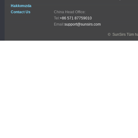
Hakkımızda
Contact Us
China Head Office:
Tel:
+86 571 87759010
Email:
support@sunsirs.com
© SunSirs Tüm hak