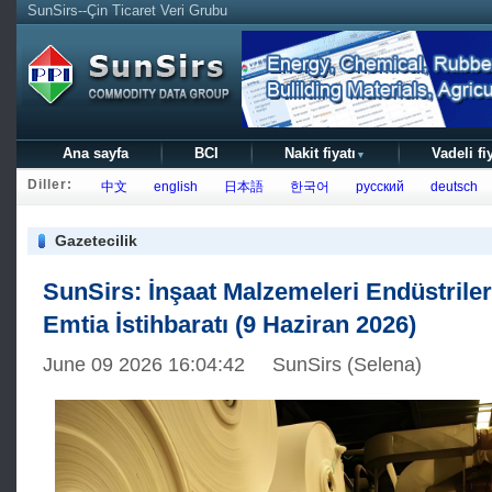
SunSirs--Çin Ticaret Veri Grubu
Ana sayfa
BCI
Nakit fiyatı
Vadeli fi
▼
Diller:
中文
english
日本語
한국어
русский
deutsch
Gazetecilik
SunSirs: İnşaat Malzemeleri Endüstriler
Emtia İstihbaratı (9 Haziran 2026)
June 09 2026 16:04:42 SunSirs (Selena)