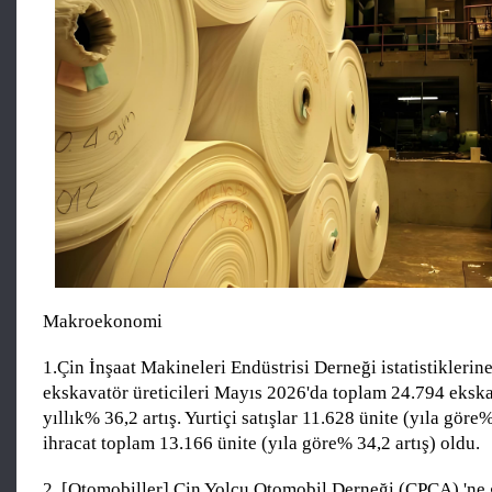
Makroekonomi
1.Çin İnşaat Makineleri Endüstrisi Derneği istatistiklerin
ekskavatör üreticileri Mayıs 2026'da toplam 24.794 ekskav
yıllık% 36,2 artış. Yurtiçi satışlar 11.628 ünite (yıla göre%
ihracat toplam 13.166 ünite (yıla göre% 34,2 artış) oldu.
2. [Otomobiller] Çin Yolcu Otomobil Derneği (CPCA) 'ne