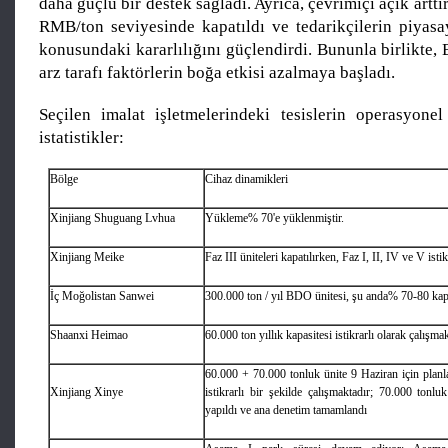
daha güçlü bir destek sağladı. Ayrıca, çevrimiçi açık artt
RMB/ton seviyesinde kapatıldı ve tedarikçilerin piyasay
konusundaki kararlılığını güçlendirdi. Bununla birlikte
arz tarafı faktörlerin boğa etkisi azalmaya başladı.
Seçilen imalat işletmelerindeki tesislerin operasyone
istatistikler:
Bölge
Cihaz dinamikleri
Xinjiang Shuguang Lvhua
Yükleme% 70'e yüklenmiştir.
Xinjiang Meike
Faz III üniteleri kapatılırken, Faz I, II, IV ve V isti
İç Moğolistan Sanwei
300.000 ton / yıl BDO ünitesi, şu anda% 70-80 kapa
Shaanxi Heimao
60.000 ton yıllık kapasitesi istikrarlı olarak çalışma
60.000 + 70.000 tonluk ünite 9 Haziran için plan
Xinjiang Xinye
istikrarlı bir şekilde çalışmaktadır; 70.000 tonl
yapıldı ve ana denetim tamamlandı