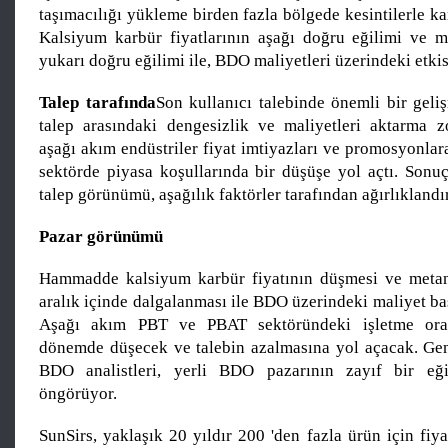
taşımacılığı yükleme birden fazla bölgede kesintilerle kar
Kalsiyum karbür fiyatlarının aşağı doğru eğilimi ve me
yukarı doğru eğilimi ile, BDO maliyetleri üzerindeki etkis
Talep tarafında
Son kullanıcı talebinde önemli bir geli
talep arasındaki dengesizlik ve maliyetleri aktarma zo
aşağı akım endüstriler fiyat imtiyazları ve promosyonla
sektörde piyasa koşullarında bir düşüşe yol açtı. Sonu
talep görünümü, aşağılık faktörler tarafından ağırlıklandır
Pazar görünümü
Hammadde kalsiyum karbür fiyatının düşmesi ve metano
aralık içinde dalgalanması ile BDO üzerindeki maliyet bask
Aşağı akım PBT ve PBAT sektöründeki işletme ora
dönemde düşecek ve talebin azalmasına yol açacak. Gen
BDO analistleri, yerli BDO pazarının zayıf bir eği
öngörüyor.
SunSirs, yaklaşık 20 yıldır 200 'den fazla ürün için fiyat