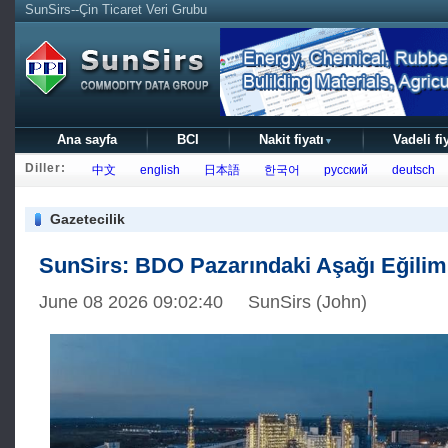
SunSirs--Çin Ticaret Veri Grubu
Ana sayfa
BCI
Nakit fiyatı
Vadeli fi
▼
Diller:
中文
english
日本語
한국어
русский
deutsch
Gazetecilik
SunSirs: BDO Pazarındaki Aşağı Eğilim
June 08 2026 09:02:40 SunSirs (John)