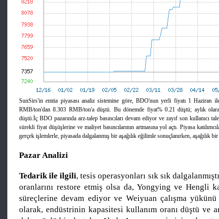
SunSirs'in emtia piyasası analiz sistemine göre, BDO'nun yerli fiyatı 1 Haziran i
RMB/ton'dan 8.303 RMB/ton'a düştü. Bu dönemde fiyat% 0.21 düştü; aylık olar
düştü.İç BDO pazarında arz-talep basıncıları devam ediyor ve zayıf son kullanıcı tale
sürekli fiyat düşüşlerine ve maliyet basıncılarının artmasına yol açtı. Piyasa katılımcıla
gerçek işlemlerle, piyasada dalgalanmış bir aşağılık eğilimle sonuçlanırken, aşağılık bir 
Pazar Analizi
Tedarik ile ilgili
, tesis operasyonları sık sık dalgalanmış
oranlarını restore etmiş olsa da, Yongying ve Hengli ka
süreçlerine devam ediyor ve Weiyuan çalışma yükünü a
olarak, endüstrinin kapasitesi kullanım oranı düştü ve a