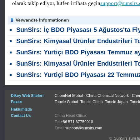
olarak takip ediyor, lütfen irtibata geçin
support@sunsirs
Verwandte Informationen
SunSirs: İç BDO Piyasası 5 Ağustos'ta Fiyat Seviyelerinde Dar Dalgalanmalar Görd
SunSirs: Kimyasal Ürünler Endüstrileri Toplu Emtia İstihbaratı (5 Ağustos 2026
SunSirs: Yurtiçi BDO Piyasası Temmuz ayında Hafif Bir İyileşme Gör
SunSirs: Kimyasal Ürünler Endüstrileri Toplu Emtia İstihbaratı (23 Temmuz 2026
SunSirs: Yurtiçi BDO Piyasası 22 Temmuz ' da Sessiz ve Istikrarlı Ol
Dikey Web Siteleri
ChemNet Global
-
China Chemical Network
-
Chem
Pazarı
Toocle Global
-
Toocle China
-
Toocle Japan
-
Toocl
Hakkımızda
Contact Us
China Head Office:
Tel:
+86 571 87759010
Email:
support@sunsirs.com
© SunSirs Tüm hak