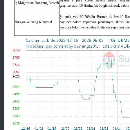
Aşama I park süresi devam ediyor; Aşama 
İç Moğolistan Dongjing Biotech
çalışmaktadır, 10 Haziran'da 50 gün sürecek bakım 
Şu anda, yük 60-70%'dir. Birimin ilk fazı 10 Haz
Ningxia Wuheng Kimyasal
boyunca bakım yapılması planlanıyor; ikinci f
boyunca bakım ve yeniden doldurma yapılması plan