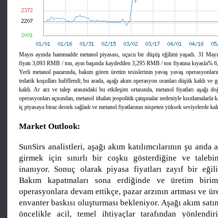
Mayıs ayında hammadde metanol piyasası, uçucu bir düşüş eğilimi yaşadı. 31 Mayıs 
fiyatı 3,093 RMB / ton, ayın başında kaydedilen 3,295 RMB / ton fiyatına kıyasla% 6
Yerli metanol pazarında, bakım gören üretim tesislerinin yavaş yavaş operasyonları
tedarik koşulları hafiflendi; bu arada, aşağı akım operasyon oranları düşük kaldı ve g
kaldı. Ar arz ve talep arasındaki bu etkileşim ortasında, metanol fiyatları aşağı d
operasyonları açısından, metanol ithalatı jeopolitik çatışmalar nedeniyle kısıtlamalarla 
iç piyasaya biraz destek sağladı ve metanol fiyatlarının nispeten yüksek seviyelerde kal
Market Outlook:
SunSirs analistleri, aşağı akım katılımcılarının şu anda a
girmek için sınırlı bir coşku gösterdiğine ve talebi
inanıyor. Sonuç olarak piyasa fiyatları zayıf bir eğil
Bakım kapatmaları sona erdiğinde ve üretim birim
operasyonlara devam ettikçe, pazar arzının artması ve üre
envanter baskısı oluşturması bekleniyor. Aşağı akım satı
öncelikle acil, temel ihtiyaçlar tarafından yönlendir