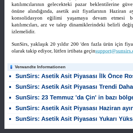
katılımcılarının gelecekteki pazar beklentilerine gü
önüne alındığında, asetik asit fiyatlarının Haziran 
konsolidasyon eğilimi yaşamaya devam etmesi be
katılımcıları, arz ve talep dinamiklerindeki belirli deği
izlemelidir.
SunSirs, yaklaşık 20 yıldır 200 'den fazla ürün için fiyat
olarak takip ediyor, lütfen irtibata geçin
support@sunsirs
Verwandte Informationen
SunSirs: Asetik Asit Piyasası İlk Önce Rose Ve Sonra Temmuz ayında Düş
SunSirs: Asetik Asit Piyasası Trendi Daha Zayıf Bir Önyargı ile Konsolide Ediyor
SunSirs: 23 Temmuz 'da Çin' in bazı bölgelerinde asetik asit piyasası eğiliml
SunSirs: Asetik Asit Piyasası Haziran ayında Fiyatları Düştü ve Sonra Yükseld
SunSirs: Asetik Asit Piyasası Yukarı Yükseliyor