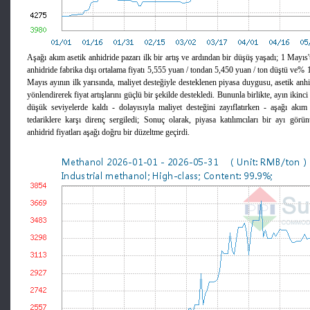
Aşağı akım asetik anhidride pazarı ilk bir artış ve ardından bir düşüş yaşadı; 1 Mayıs
anhidride fabrika dışı ortalama fiyatı 5,555 yuan / tondan 5,450 yuan / ton düştü ve% 1,
Mayıs ayının ilk yarısında, maliyet desteğiyle desteklenen piyasa duygusu, asetik anhi
yönlendirerek fiyat artışlarını güçlü bir şekilde destekledi. Bununla birlikte, ayın ikinci 
düşük seviyelerde kaldı - dolayısıyla maliyet desteğini zayıflatırken - aşağı akım 
tedariklere karşı direnç sergiledi; Sonuç olarak, piyasa katılımcıları bir ayı gö
anhidrid fiyatları aşağı doğru bir düzeltme geçirdi.