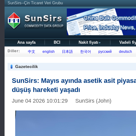
SunSirs--Çin Ticaret Veri Grubu
Ana sayfa
BCI
Nakit fiyatı
Vadeli fi
▼
Diller:
中文
english
日本語
한국어
русский
deutsch
Gazetecilik
SunSirs: Mayıs ayında asetik asit piyasa
düşüş hareketi yaşadı
June 04 2026 10:01:29 SunSirs (John)