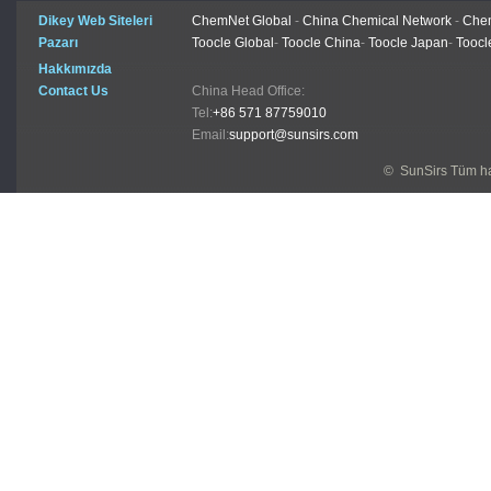
Dikey Web Siteleri
ChemNet Global
-
China Chemical Network
-
Chem
Pazarı
Toocle Global
-
Toocle China
-
Toocle Japan
-
Toocl
Hakkımızda
Contact Us
China Head Office:
Tel:
+86 571 87759010
Email:
support@sunsirs.com
© SunSirs Tüm hak