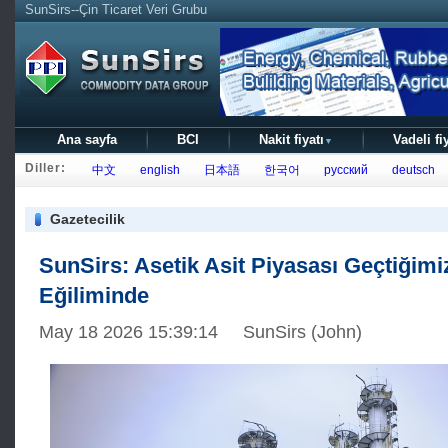
SunSirs--Çin Ticaret Veri Grubu
Ana sayfa
BCI
Nakit fiyatı
Vadeli fi
▼
Diller:
中文
english
日本語
한국어
русский
deutsch
Gazetecilik
SunSirs: Asetik Asit Piyasası Geçtiğimi
Eğiliminde
May 18 2026 15:39:14 SunSirs (John)