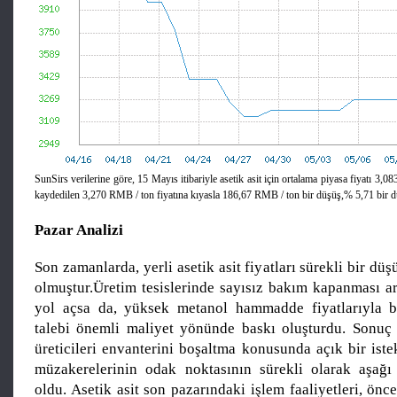
SunSirs verilerine göre, 15 Mayıs itibariyle asetik asit için ortalama piyasa fiyatı 3,
kaydedilen 3,270 RMB / ton fiyatına kıyasla 186,67 RMB / ton bir düşüş,% 5,71 bir d
Pazar Analizi
Son zamanlarda, yerli asetik asit fiyatları sürekli bir dü
olmuştur.Üretim tesislerinde sayısız bakım kapanması a
yol açsa da, yüksek metanol hammadde fiyatlarıyla bi
talebi önemli maliyet yönünde baskı oluşturdu. Sonuç o
üreticileri envanterini boşaltma konusunda açık bir iste
müzakerelerinin odak noktasının sürekli olarak aşağ
oldu. Asetik asit son pazarındaki işlem faaliyetleri, önce