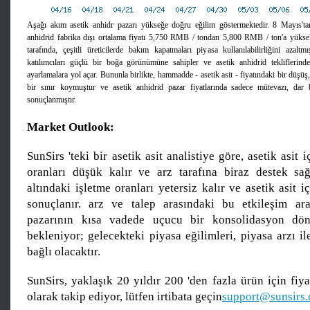
Aşağı akım asetik anhidr pazarı yükseğe doğru eğilim göstermektedir. 8 Mayıs'ta
anhidrid fabrika dışı ortalama fiyatı 5,750 RMB / tondan 5,800 RMB / ton'a yükse
tarafında, çeşitli üreticilerde bakım kapatmaları piyasa kullanılabilirliğini azalt
katılımcıları güçlü bir boğa görünümüne sahipler ve asetik anhidrid tekliflerind
ayarlamalara yol açar. Bununla birlikte, hammadde - asetik asit - fiyatındaki bir düşü
bir sınır koymuştur ve asetik anhidrid pazar fiyatlarında sadece mütevazı, dar 
sonuçlanmıştır.
Market Outlook:
SunSirs 'teki bir asetik asit analistiye göre, asetik asit
oranları düşük kalır ve arz tarafına biraz destek sağ
altındaki işletme oranları yetersiz kalır ve asetik asit i
sonuçlanır. arz ve talep arasındaki bu etkileşim ara
pazarının kısa vadede uçucu bir konsolidasyon dö
bekleniyor; gelecekteki piyasa eğilimleri, piyasa arzı ile
bağlı olacaktır.
SunSirs, yaklaşık 20 yıldır 200 'den fazla ürün için fiyat
olarak takip ediyor, lütfen irtibata geçin
support@sunsirs