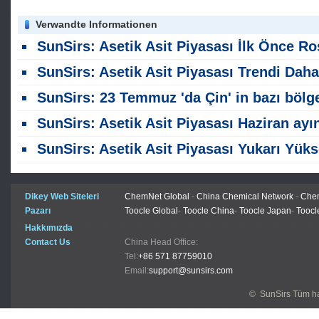
Verwandte Informationen
SunSirs: Asetik Asit Piyasası İlk Önce Rose Ve Sonra Temmuz ayında Düş
SunSirs: Asetik Asit Piyasası Trendi Daha Zayıf Bir Önyargı ile Konsolide Ediyor
SunSirs: 23 Temmuz 'da Çin' in bazı bölgelerinde asetik asit piyasası eğiliml
SunSirs: Asetik Asit Piyasası Haziran ayında Fiyatları Düştü ve Sonra Yükseld
SunSirs: Asetik Asit Piyasası Yukarı Yükseliyor
Dikey Web Siteleri
ChemNet Global
-
China Chemical Network
-
Chem
Pazarı
Toocle Global
-
Toocle China
-
Toocle Japan
-
Toocl
Hakkımızda
Contact Us
China Head Office:
Tel:
+86 571 87759010
Email:
support@sunsirs.com
© SunSirs Tüm hak