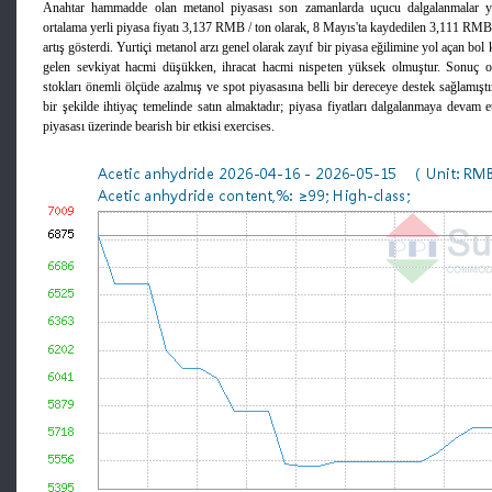
Anahtar hammadde olan metanol piyasası son zamanlarda uçucu dalgalanmalar yaş
ortalama yerli piyasa fiyatı 3,137 RMB / ton olarak, 8 Mayıs'ta kaydedilen 3,111 RMB 
artış gösterdi. Yurtiçi metanol arzı genel olarak zayıf bir piyasa eğilimine yol açan bol
gelen sevkiyat hacmi düşükken, ihracat hacmi nispeten yüksek olmuştur. Sonuç ol
stokları önemli ölçüde azalmış ve spot piyasasına belli bir dereceye destek sağlamıştı
bir şekilde ihtiyaç temelinde satın almaktadır; piyasa fiyatları dalgalanmaya devam e
piyasası üzerinde bearish bir etkisi exercises.