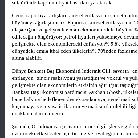
sektöründe kapsamlı fiyat baskıları yaratacak.
Geniş çaplı fiyat artışları küresel enflasyonu şiddetlend
büyümeyi ağırlaştıracak. Raporda, küresel enflasyonun 2
ulaşacağını ve gelişmekte olan ekonomilerdeki büyüme% 
edileceğini öngörüyor; petrol fiyatları yükselmeye devam
gelişmekte olan ekonomilerdeki enflasyon% 5,8'e yüksele
dünyadaki emtia ithal eden ülkelerin% 70'inden fazlasın
altına alabilir.
Dünya Bankası Baş Ekonomisti Indermit Gill, savaşın "en
enflasyon" zincir reaksiyonu yarattığını ve yoksul ve yü
gelişmekte olan ekonomilerin etkisinin ağırlığını taşıdığın
Bankası Baş Ekonomist Yardımcısı Aykhan Ghosh, ülkele
hane halkına hedeflenen destek sağlamaya, genel mali s
kaçınmaya ve piyasa istikrarını ve mali sürdürülebilirliğ
odaklanmalarını önerdi.
Şu anda, Ortadoğu çatışmasının tarımsal girişler ve gıda p
üzerindeki etkisi zaten açıktır; arz ve fiyat eğilimlerinin 