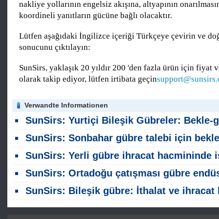
nakliye yollarının engelsiz akışına, altyapının onarılması
koordineli yanıtların gücüne bağlı olacaktır.
Lütfen aşağıdaki İngilizce içeriği Türkçeye çevirin ve do
sonucunu çıktılayın:
SunSirs, yaklaşık 20 yıldır 200 'den fazla ürün için fiyat v
olarak takip ediyor, lütfen irtibata geçin
support@sunsirs
Verwandte Informationen
SunSirs: Yurtiçi Bileşik Gübreler: Bekle-görme Duyguları Arasında Piyasa Fiyatları Stabil; Sonbahar Depolama Yavaş Gelişme
SunSirs: Sonbahar gübre talebi için beklentiler, bileşik gübre spot fiyatları yüksek seviyelerde destek
SunSirs: Yerli gübre ihracat hacmininde istikrarlı büyüme (Ocak-Mayı
SunSirs: Ortadoğu çatışması gübre endüstrisine ciddi darbe verdi; Küresel gıda kıtlığı riskleri yüksel
SunSirs: Bileşik gübre: İthalat ve ihracat hacmi Nisan ayında düş