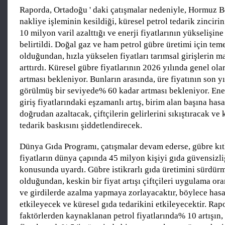
Raporda, Ortadoğu ' daki çatışmalar nedeniyle, Hormuz B
nakliye işleminin kesildiği, küresel petrol tedarik zincir
10 milyon varil azalttığı ve enerji fiyatlarının yükselişi
belirtildi. Doğal gaz ve ham petrol gübre üretimi için t
olduğundan, hızla yükselen fiyatları tarımsal girişlerin m
arttırdı. Küresel gübre fiyatlarının 2026 yılında genel o
artması bekleniyor. Bunların arasında, üre fiyatının son y
görülmüş bir seviyede% 60 kadar artması bekleniyor. Ener
giriş fiyatlarındaki eşzamanlı artış, birim alan başına hasa
doğrudan azaltacak, çiftçilerin gelirlerini sıkıştıracak ve 
tedarik baskısını şiddetlendirecek.
Dünya Gıda Programı, çatışmalar devam ederse, gübre kıt
fiyatların dünya çapında 45 milyon kişiyi gıda güvensizli
konusunda uyardı. Gübre istikrarlı gıda üretimini sürdürme
olduğundan, keskin bir fiyat artışı çiftçileri uygulama or
ve girdilerde azalma yapmaya zorlayacaktır, böylece hasa
etkileyecek ve küresel gıda tedarikini etkileyecektir. Rap
faktörlerden kaynaklanan petrol fiyatlarında% 10 artışın,