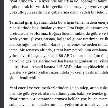
fiyatlarında% 5 'in üzerinde bir artışa yol açacağını tahmi
tipik olarak bir yıllık bir gecikme ile ortaya çıkıyor ve gı
yoksulluğun azaltılması çabalarına uzun vadeli bir tehdit
Tarımsal giriş fiyatlarındaki bu artışın temel nedeni enerji
zincirlerinde bozulmalar yatıyor. Orta Doğu, dünyanın az
üreticisidir ve Hormuz Boğazı önemli miktarda gübre v
sevkiyatını işliyor.Çatışma, bölgesel gübre üretimini ve i
arz boşluğunun sürekli olarak genişlemesine neden oldu.
temel bir senaryo altında, Brent ham petrolünün ortalama
yılında varil başına yaklaşık 86 ABD doları olacağını ön
petrol ve gaz tesislerine verilen hasar yoğunlaşır ve iyil
petrol fiyatları varil başına 115 ABD dolarına yükselebilir
girişler ve gıda fiyatları üzerindeki yükseliş baskısını da
şiddetlendirebilir.
Yeni enerji ve veri merkezlerinden gelen talep, artan risk
birlikte gübreye ek olarak, alüminyum, bakır ve teneke gib
fiyatlarının% 42 oranında artması bekleniyor, bu da tarım
sulama ve tarım tesislerinin maliyetlerini artıracak ve tarı