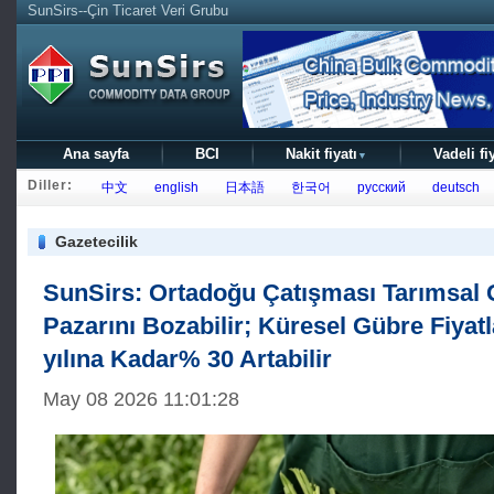
SunSirs--Çin Ticaret Veri Grubu
Ana sayfa
BCI
Nakit fiyatı
Vadeli fi
▼
Diller:
中文
english
日本語
한국어
русский
deutsch
Gazetecilik
SunSirs: Ortadoğu Çatışması Tarımsal G
Pazarını Bozabilir; Küresel Gübre Fiyatl
yılına Kadar% 30 Artabilir
May 08 2026 11:01:28