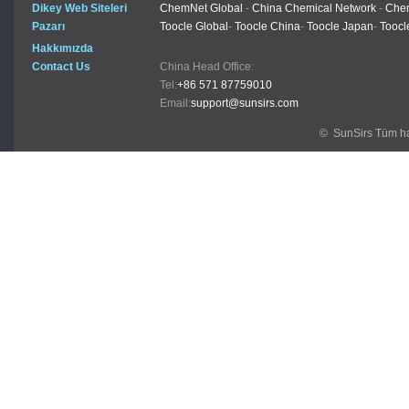
Dikey Web Siteleri
ChemNet Global
-
China Chemical Network
-
Chem
Pazarı
Toocle Global
-
Toocle China
-
Toocle Japan
-
Toocl
Hakkımızda
Contact Us
China Head Office:
Tel:
+86 571 87759010
Email:
support@sunsirs.com
© SunSirs Tüm hak