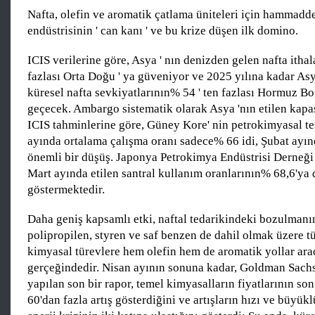
Nafta, olefin ve aromatik çatlama üniteleri için hammadde
endüstrisinin ' can kanı ' ve bu krize düşen ilk domino.
ICIS verilerine göre, Asya ' nın denizden gelen nafta itha
fazlası Orta Doğu ' ya güveniyor ve 2025 yılına kadar Asy
küresel nafta sevkiyatlarının% 54 ' ten fazlası Hormuz Bo
geçecek. Ambargo sistematik olarak Asya 'nın etilen kapas
ICIS tahminlerine göre, Güney Kore' nin petrokimyasal te
ayında ortalama çalışma oranı sadece% 66 idi, Şubat ayı
önemli bir düşüş. Japonya Petrokimya Endüstrisi Derneği 
Mart ayında etilen santral kullanım oranlarının% 68,6'ya
göstermektedir.
Daha geniş kapsamlı etki, naftal tedarikindeki bozulmanın
polipropilen, styren ve saf benzen de dahil olmak üzere 
kimyasal türevlere hem olefin hem de aromatik yollar aracı
gerçeğindedir. Nisan ayının sonuna kadar, Goldman Sachs
yapılan son bir rapor, temel kimyasalların fiyatlarının so
60'dan fazla artış gösterdiğini ve artışların hızı ve büyü