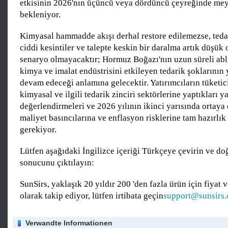
etkisinin 2026'nın üçüncü veya dördüncü çeyreğinde me
bekleniyor.
Kimyasal hammadde akışı derhal restore edilemezse, teda
ciddi kesintiler ve talepte keskin bir daralma artık düşük o
senaryo olmayacaktır; Hormuz Boğazı'nın uzun süreli abl
kimya ve imalat endüstrisini etkileyen tedarik şoklarını
devam edeceği anlamına gelecektir. Yatırımcıların tüketici
kimyasal ve ilgili tedarik zinciri sektörlerine yaptıkları y
değerlendirmeleri ve 2026 yılının ikinci yarısında ortaya
maliyet basıncılarına ve enflasyon risklerine tam hazırlı
gerekiyor.
Lütfen aşağıdaki İngilizce içeriği Türkçeye çevirin ve do
sonucunu çıktılayın:
SunSirs, yaklaşık 20 yıldır 200 'den fazla ürün için fiyat v
olarak takip ediyor, lütfen irtibata geçin
support@sunsirs
Verwandte Informationen