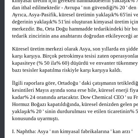
kimyasal üretim için gereken hammaddelerin yaklaşık% 70
dan ithal edilmektedir - Avrupa ' nın güvendiği% 20 ' den
Ayrıca, Asya-Pasifik, küresel üretimin yaklaşık% 65'ini v
değerinin yaklaşık% 51'ini oluşturan kimyasal üretim için
merkezdir. Bu, Orta Doğu hammadde tedarikindeki bir bo
tedarik zincirinin ana anahtarını doğrudan etkileyeceği an
Küresel üretim merkezi olarak Asya, son yıllarda en şidde
karşı karşıya. Birçok petrokimya tesisi zaten operasyonl
kapasiteye (% 50 ila% 60) düşürdü ve envanter tükenmey
bazı tesisler kapatılma riskiyle karşı karşıya kaldı.
İlgili raporlara göre, Ortadoğu ' daki çatışmanın tetiklediğ
kesintileri Mayıs ayında sona erse bile, küresel enerji fiya
kadar% 24 oranında artacaktır. Dow Chemical CEO ' su Fr
Hormuz Boğazı kapatıldığında, küresel denizden gelen pet
yaklaşık% 20 ' sinin durdurulması ve etilen ticaretinin% 50
konusunda uyarmıştı.
I. Naphtha: Asya ' nın kimyasal fabrikalarına ' kan arzı '