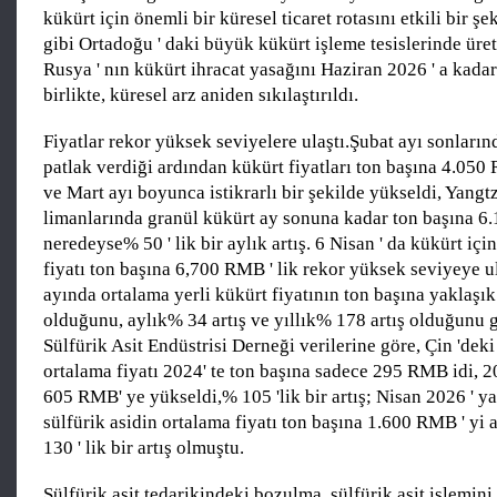
kükürt için önemli bir küresel ticaret rotasını etkili bir şe
gibi Ortadoğu ' daki büyük kükürt işleme tesislerinde üret
Rusya ' nın kükürt ihracat yasağını Haziran 2026 ' a kadar
birlikte, küresel arz aniden sıkılaştırıldı.
Fiyatlar rekor yüksek seviyelere ulaştı.Şubat ayı sonları
patlak verdiği ardından kükürt fiyatları ton başına 4.050
ve Mart ayı boyunca istikrarlı bir şekilde yükseldi, Yangt
limanlarında granül kükürt ay sonuna kadar ton başına 6.1
neredeyse% 50 ' lik bir aylık artış. 6 Nisan ' da kükürt için
fiyatı ton başına 6,700 RMB ' lik rekor yüksek seviyeye ul
ayında ortalama yerli kükürt fiyatının ton başına yaklaş
olduğunu, aylık% 34 artış ve yıllık% 178 artış olduğunu 
Sülfürik Asit Endüstrisi Derneği verilerine göre, Çin 'deki 
ortalama fiyatı 2024' te ton başına sadece 295 RMB idi, 2
605 RMB' ye yükseldi,% 105 'lik bir artış; Nisan 2026 ' 
sülfürik asidin ortalama fiyatı ton başına 1.600 RMB ' yi
130 ' lik bir artış olmuştu.
Sülfürik asit tedarikindeki bozulma, sülfürik asit işlemini