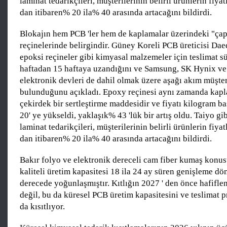
laminat tedarikçileri, müşterilerinin belirli ürünlerin fiyat
dan itibaren% 20 ila% 40 arasında artacağını bildirdi.
Blokajın hem PCB 'ler hem de kaplamalar üzerindeki "çapr
reçinelerinde belirgindir. Güney Koreli PCB üreticisi Dae
epoksi reçineler gibi kimyasal malzemeler için teslimat s
haftadan 15 haftaya uzandığını ve Samsung, SK Hynix v
elektronik devleri de dahil olmak üzere aşağı akım müşter
bulunduğunu açıkladı. Epoxy reçinesi aynı zamanda kapl
çekirdek bir sertleştirme maddesidir ve fiyatı kilogram 
20' ye yükseldi, yaklaşık% 43 'lük bir artış oldu. Taiyo gib
laminat tedarikçileri, müşterilerinin belirli ürünlerin fiyat
dan itibaren% 20 ila% 40 arasında artacağını bildirdi.
Bakır folyo ve elektronik dereceli cam fiber kumaş konu
kaliteli üretim kapasitesi 18 ila 24 ay süren genişleme dö
derecede yoğunlaşmıştır. Kıtlığın 2027 ' den önce hafifl
değil, bu da küresel PCB üretim kapasitesini ve teslimat 
da kısıtlıyor.