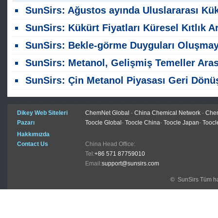
SunSirs: Ağustos ayında Uluslararası Kükürt Pazarı Analizi: Artan Tedarik ile Birlikte Nakliye Bozulmas
SunSirs: Kükürt Fiyatları Küresel Kıtlık Arasında Tarihsel Yükseklere Va
SunSirs: Bekle-görme Duyguları Oluşmaya Devam Ediyor, Kükürt Pazarını Basınç Altında Bırakıyor ve Düşük Seviyelerde Konsolidasyon Ya
SunSirs: Metanol, Gelişmiş Temeller Arasında Ağustos'ta Yüklenmeye Hazırlanıy
SunSirs: Çin Metanol Piyasası Geri Dönüşe Hazırlanıyo
Dikey Web Siteleri
ChemNet Global
-
China Chemical Network
-
Chem
Pazarı
Toocle Global
-
Toocle China
-
Toocle Japan
-
Toocl
Hakkımızda
Contact Us
China Head Office:
Tel:
+86 571 87759010
Email:
support@sunsirs.com
© SunSirs Tüm hak