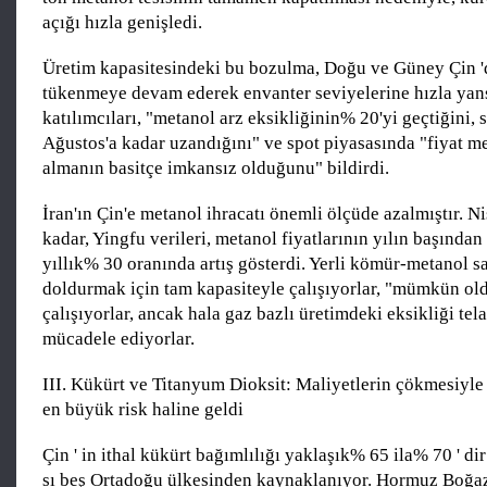
açığı hızla genişledi.
Üretim kapasitesindeki bu bozulma, Doğu ve Güney Çin 'd
tükenmeye devam ederek envanter seviyelerine hızla yansı
katılımcıları, "metanol arz eksikliğinin% 20'yi geçtiğini, s
Ağustos'a kadar uzandığını" ve spot piyasasında "fiyat mes
almanın basitçe imkansız olduğunu" bildirdi.
İran'ın Çin'e metanol ihracatı önemli ölçüde azalmıştır. N
kadar, Yingfu verileri, metanol fiyatlarının yılın başınd
yıllık% 30 oranında artış gösterdi. Yerli kömür-metanol s
doldurmak için tam kapasiteyle çalışıyorlar, "mümkün o
çalışıyorlar, ancak hala gaz bazlı üretimdeki eksikliği tel
mücadele ediyorlar.
III. Kükürt ve Titanyum Dioksit: Maliyetlerin çökmesiyle b
en büyük risk haline geldi
Çin ' in ithal kükürt bağımlılığı yaklaşık% 65 ila% 70 ' di
sı beş Ortadoğu ülkesinden kaynaklanıyor. Hormuz Boğazı