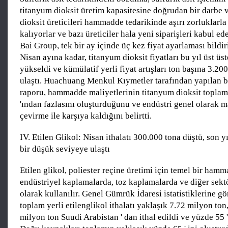
titanyum dioksit üretim kapasitesine doğrudan bir darbe 
dioksit üreticileri hammadde tedarikinde aşırı zorluklarla
kalıyorlar ve bazı üreticiler hala yeni siparişleri kabul e
Bai Group, tek bir ay içinde üç kez fiyat ayarlaması bildir
Nisan ayına kadar, titanyum dioksit fiyatları bu yıl üst ü
yükseldi ve kümülatif yerli fiyat artışları ton başına 3.2
ulaştı. Huachuang Menkul Kıymetler tarafından yapılan b
raporu, hammadde maliyetlerinin titanyum dioksit topla
'ından fazlasını oluşturduğunu ve endüstri genel olarak ma
çevirme ile karşıya kaldığını belirtti.
IV. Etilen Glikol: Nisan ithalatı 300.000 tona düştü, son 
bir düşük seviyeye ulaştı
Etilen glikol, poliester reçine üretimi için temel bir ham
endüstriyel kaplamalarda, toz kaplamalarda ve diğer sekt
olarak kullanılır. Genel Gümrük İdaresi istatistiklerine gö
toplam yerli etilenglikol ithalatı yaklaşık 7.72 milyon to
milyon ton Suudi Arabistan ' dan ithal edildi ve yüzde 55 '