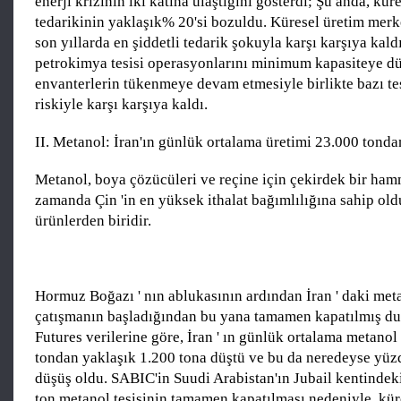
enerji krizinin iki katına ulaştığını gösterdi; Şu anda, kü
tedarikinin yaklaşık% 20'si bozuldu. Küresel üretim merk
son yıllarda en şiddetli tedarik şokuyla karşı karşıya kaldı
petrokimya tesisi operasyonlarını minimum kapasiteye d
envanterlerin tükenmeye devam etmesiyle birlikte bazı te
riskiyle karşı karşıya kaldı.
II. Metanol: İran'ın günlük ortalama üretimi 23.000 tonda
Metanol, boya çözücüleri ve reçine için çekirdek bir ha
zamanda Çin 'in en yüksek ithalat bağımlılığına sahip ol
ürünlerden biridir.
Hormuz Boğazı ' nın ablukasının ardından İran ' daki meta
çatışmanın başladığından bu yana tamamen kapatılmış d
Futures verilerine göre, İran ' ın günlük ortalama metanol
tondan yaklaşık 1.200 tona düştü ve bu da neredeyse yüz
düşüş oldu. SABIC'in Suudi Arabistan'ın Jubail kentindeki
ton metanol tesisinin tamamen kapatılması nedeniyle, kür