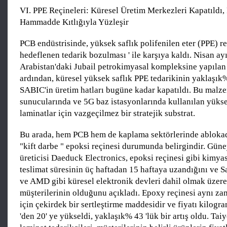
VI. PPE Reçineleri: Küresel Üretim Merkezleri Kapatıldı,
Hammadde Kıtlığıyla Yüzleşir
PCB endüstrisinde, yüksek saflık polifenilen eter (PPE) r
hedeflenen tedarik bozulması ' ile karşıya kaldı. Nisan ay
Arabistan'daki Jubail petrokimyasal kompleksine yapılan 
ardından, küresel yüksek saflık PPE tedarikinin yaklaşık%
SABIC'in üretim hatları bugüne kadar kapatıldı. Bu malz
sunucularında ve 5G baz istasyonlarında kullanılan yüksek
laminatlar için vazgeçilmez bir stratejik substrat.
Bu arada, hem PCB hem de kaplama sektörlerinde ablok
"kift darbe " epoksi reçinesi durumunda belirgindir. Gün
üreticisi Daeduck Electronics, epoksi reçinesi gibi kimy
teslimat süresinin üç haftadan 15 haftaya uzandığını ve
ve AMD gibi küresel elektronik devleri dahil olmak üzere
müşterilerinin olduğunu açıkladı. Epoxy reçinesi aynı z
için çekirdek bir sertleştirme maddesidir ve fiyatı kilo
'den 20' ye yükseldi, yaklaşık% 43 'lük bir artış oldu. Taiy