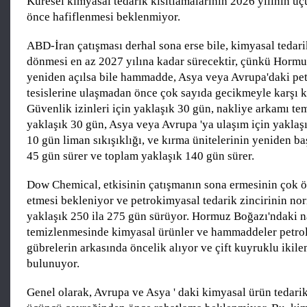
Küresel kimyasal tedarik kısıtlamalarının 2026 yılının ü
önce hafiflenmesi beklenmiyor.
ABD-İran çatışması derhal sona erse bile, kimyasal tedar
dönmesi en az 2027 yılına kadar sürecektir, çünkü Hormu
yeniden açılsa bile hammadde, Asya veya Avrupa'daki pe
tesislerine ulaşmadan önce çok sayıda gecikmeyle karşı k
Güvenlik izinleri için yaklaşık 30 gün, nakliye arkamı te
yaklaşık 30 gün, Asya veya Avrupa 'ya ulaşım için yaklaş
10 gün liman sıkışıklığı, ve kırma ünitelerinin yeniden ba
45 gün sürer ve toplam yaklaşık 140 gün sürer.
Dow Chemical, etkisinin çatışmanın sona ermesinin çok 
etmesi bekleniyor ve petrokimyasal tedarik zincirinin no
yaklaşık 250 ila 275 gün sürüyor. Hormuz Boğazı'ndaki n
temizlenmesinde kimyasal ürünler ve hammaddeler petrol
gübrelerin arkasında öncelik alıyor ve çift kuyruklu ikile
bulunuyor.
Genel olarak, Avrupa ve Asya ' daki kimyasal ürün tedarik