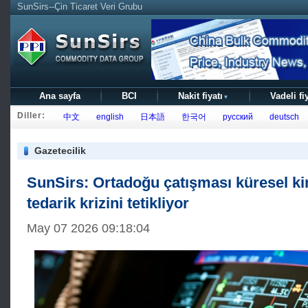
SunSirs--Çin Ticaret Veri Grubu
Ana sayfa
BCI
Nakit fiyatı
Vadeli fi
▼
Diller:
中文
english
日本語
한국어
русский
deutsch
Gazetecilik
SunSirs: Ortadoğu çatışması küresel k
tedarik krizini tetikliyor
May 07 2026 09:18:04