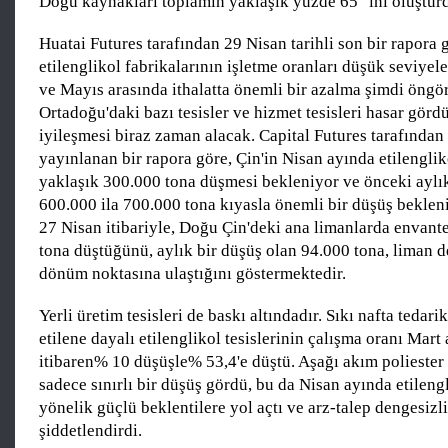
Doğu kaynakları toplamın yaklaşık yüzde 65 ' ini oluştur
Huatai Futures tarafından 29 Nisan tarihli son bir rapora g
etilenglikol fabrikalarının işletme oranları düşük seviyel
ve Mayıs arasında ithalatta önemli bir azalma şimdi öngö
Ortadoğu'daki bazı tesisler ve hizmet tesisleri hasar gördü
iyileşmesi biraz zaman alacak. Capital Futures tarafından
yayınlanan bir rapora göre, Çin'in Nisan ayında etilengliko
yaklaşık 300.000 tona düşmesi bekleniyor ve önceki aylık
600.000 ila 700.000 tona kıyasla önemli bir düşüş bekleni
27 Nisan itibariyle, Doğu Çin'deki ana limanlarda envant
tona düştüğünü, aylık bir düşüş olan 94.000 tona, liman 
dönüm noktasına ulaştığını göstermektedir.
Yerli üretim tesisleri de baskı altındadır. Sıkı nafta tedar
etilene dayalı etilenglikol tesislerinin çalışma oranı Mart
itibaren% 10 düşüşle% 53,4'e düştü. Aşağı akım poliester 
sadece sınırlı bir düşüş gördü, bu da Nisan ayında etilen
yönelik güçlü beklentilere yol açtı ve arz-talep dengesizl
şiddetlendirdi.