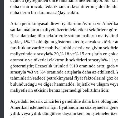
üçüncü çeyreğinden önce rahatlama beklenmiyor. Bu, kimy
daha da artıracak, tedarik zinciri kesintilerini şiddetlendi
daha derin bir daralma sağlayacaktır.
Artan petrokimyasal türev fiyatlarının Avrupa ve Amerika
satılan malların maliyeti üzerindeki etkisi sektörlere göre 
Hesaplamalar, tüm sektörlerde satılan malların maliyetind
yaklaşık% 11 olduğunu göstermektedir, ancak sektörler a
farklılıklar vardır: mobilya, tıbbi estetik ve giyim sektörle
maliyetinde sırasıyla% 20,% 18 ve% 15 artışlarla en çok e
otomotiv ve tüketici elektronik sektörleri sırasıyla% 11 v
göstermiştir; Eczacılık ürünleri %10 oranında arttı; gıda 
sırasıyla %3 ve %4 oranında artışlarla daha az etkilendi. 
tahminlerin sadece petrokimyasal fiyat faktörlerini göz 
bulundurduğu ve diğer hammadde, lojistik ve ulaşım veya 
maliyetlerin etkisini henüz içermediği belirtilmelidir.
Asya'daki tedarik zincirleri genellikle daha kısa olduğun
Amerikan işletmeleri için fiyatlandırma sözleşmeleri gene
yıllık veya yıllık döngülere dayanırken, bu işletmeler üze