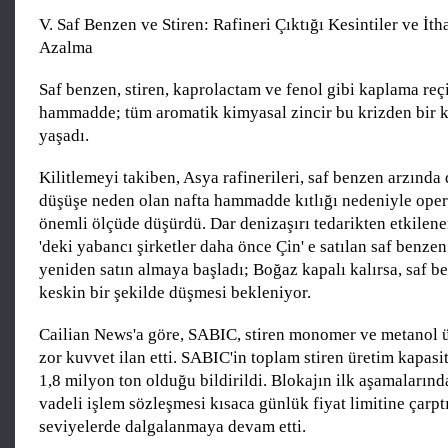
V. Saf Benzen ve Stiren: Rafineri Çıktığı Kesintiler ve İth
Azalma
Saf benzen, stiren, kaprolactam ve fenol gibi kaplama reçin
hammadde; tüm aromatik kimyasal zincir bu krizden bir k
yaşadı.
Kilitlemeyi takiben, Asya rafinerileri, saf benzen arzında
düşüşe neden olan nafta hammadde kıtlığı nedeniyle oper
önemli ölçüde düşürdü. Dar denizaşırı tedarikten etkile
'deki yabancı şirketler daha önce Çin' e satılan saf benzen
yeniden satın almaya başladı; Boğaz kapalı kalırsa, saf be
keskin bir şekilde düşmesi bekleniyor.
Cailian News'a göre, SABIC, stiren monomer ve metanol ü
zor kuvvet ilan etti. SABIC'in toplam stiren üretim kapasi
1,8 milyon ton olduğu bildirildi. Blokajın ilk aşamalarında
vadeli işlem sözleşmesi kısaca günlük fiyat limitine çarp
seviyelerde dalgalanmaya devam etti.