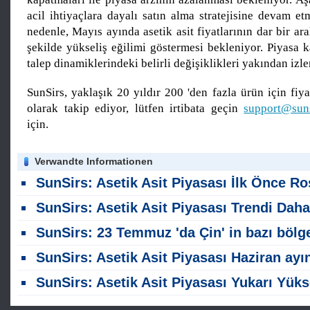
acil ihtiyaçlara dayalı satın alma stratejisine devam e
nedenle, Mayıs ayında asetik asit fiyatlarının dar bir ara
şekilde yükseliş eğilimi göstermesi bekleniyor. Piyasa ka
talep dinamiklerindeki belirli değişiklikleri yakından izle
SunSirs, yaklaşık 20 yıldır 200 'den fazla ürün için fiyat
olarak takip ediyor, lütfen irtibata geçin
support@sun
için.
Verwandte Informationen
SunSirs: Asetik Asit Piyasası İlk Önce Rose Ve Sonra Temmuz ayında Düş
SunSirs: Asetik Asit Piyasası Trendi Daha Zayıf Bir Önyargı ile Konsolide Ediyor
SunSirs: 23 Temmuz 'da Çin' in bazı bölgelerinde asetik asit piyasası eğiliml
SunSirs: Asetik Asit Piyasası Haziran ayında Fiyatları Düştü ve Sonra Yükseld
SunSirs: Asetik Asit Piyasası Yukarı Yükseliyor