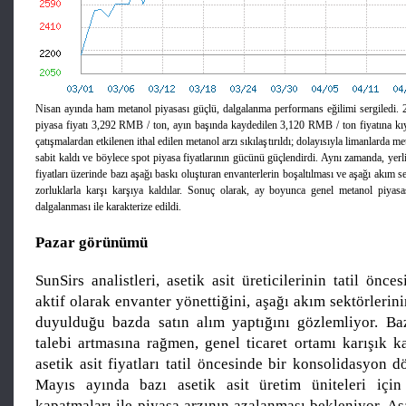
Nisan ayında ham metanol piyasası güçlü, dalgalanma performans eğilimi sergiledi. 2
piyasa fiyatı 3,292 RMB / ton, ayın başında kaydedilen 3,120 RMB / ton fiyatına kıy
çatışmalardan etkilenen ithal edilen metanol arzı sıkılaştırıldı; dolayısıyla limanlarda met
sabit kaldı ve böylece spot piyasa fiyatlarının gücünü güçlendirdi. Aynı zamanda, yerli
fiyatları üzerinde bazı aşağı baskı oluşturan envanterlerin boşaltılması ve aşağı akım se
zorluklarla karşı karşıya kaldılar. Sonuç olarak, ay boyunca genel metanol piyasası
dalgalanması ile karakterize edildi.
Pazar görünümü
SunSirs analistleri, asetik asit üreticilerinin tatil önce
aktif olarak envanter yönettiğini, aşağı akım sektörlerini
duyulduğu bazda satın alım yaptığını gözlemliyor. Ba
talebi artmasına rağmen, genel ticaret ortamı karışık k
asetik asit fiyatları tatil öncesinde bir konsolidasyon 
Mayıs ayında bazı asetik asit üretim üniteleri içi
kapatmaları ile piyasa arzının azalanması bekleniyor. A