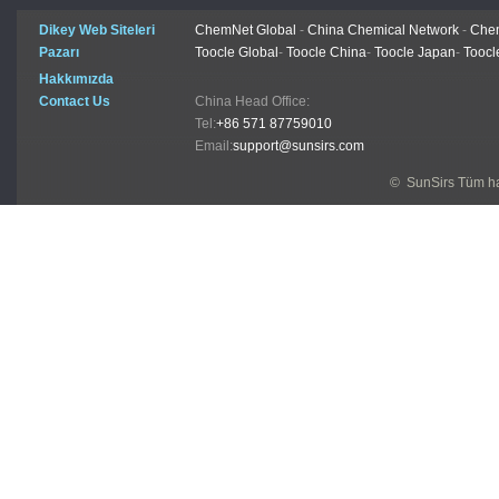
Dikey Web Siteleri
ChemNet Global
-
China Chemical Network
-
Chem
Pazarı
Toocle Global
-
Toocle China
-
Toocle Japan
-
Toocl
Hakkımızda
Contact Us
China Head Office:
Tel:
+86 571 87759010
Email:
support@sunsirs.com
© SunSirs Tüm hak