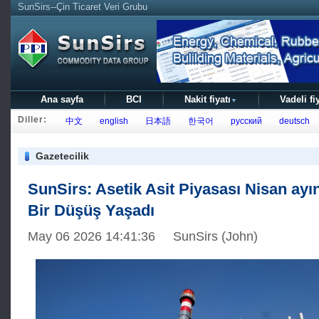
SunSirs--Çin Ticaret Veri Grubu
Ana sayfa
BCI
Nakit fiyatı
Vadeli fi
▼
Diller:
中文
english
日本語
한국어
русский
deutsch
Gazetecilik
SunSirs: Asetik Asit Piyasası Nisan ay
Bir Düşüş Yaşadı
May 06 2026 14:41:36 SunSirs (John)