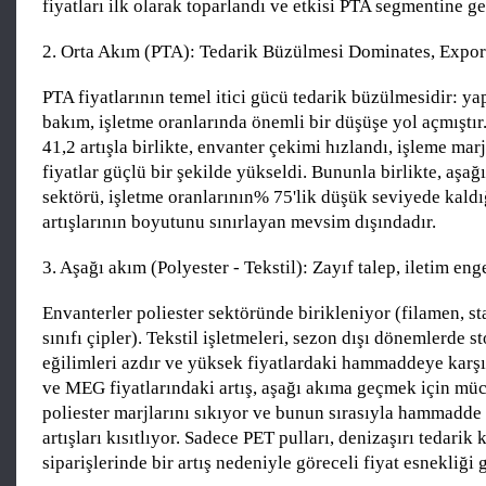
fiyatları ilk olarak toparlandı ve etkisi PTA segmentine ge
2. Orta Akım (PTA): Tedarik Büzülmesi Dominates, Expor
PTA fiyatlarının temel itici gücü tedarik büzülmesidir: y
bakım, işletme oranlarında önemli bir düşüşe yol açmıştır
41,2 artışla birlikte, envanter çekimi hızlandı, işleme marj
fiyatlar güçlü bir şekilde yükseldi. Bununla birlikte, aşağ
sektörü, işletme oranlarının% 75'lik düşük seviyede kaldı
artışlarının boyutunu sınırlayan mevsim dışındadır.
3. Aşağı akım (Polyester - Tekstil): Zayıf talep, iletim eng
Envanterler poliester sektöründe birikleniyor (filamen, sta
sınıfı çipler). Tekstil işletmeleri, sezon dışı dönemlerde 
eğilimleri azdır ve yüksek fiyatlardaki hammaddeye karşı
ve MEG fiyatlarındaki artış, aşağı akıma geçmek için müc
poliester marjlarını sıkıyor ve bunun sırasıyla hammadde 
artışları kısıtlıyor. Sadece PET pulları, denizaşırı tedarik k
siparişlerinde bir artış nedeniyle göreceli fiyat esnekliği 