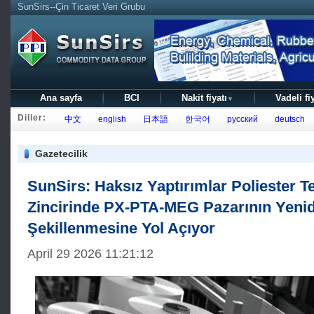
SunSirs--Çin Ticaret Veri Grubu
Ana sayfa
BCI
Nakit fiyatı
Vadeli fi
▼
Diller:
中文
english
日本語
한국어
русский
deutsch
Gazetecilik
SunSirs: Haksız Yaptırımlar Poliester T
Zincirinde PX-PTA-MEG Pazarının Yeni
Şekillenmesine Yol Açıyor
April 29 2026 11:21:12