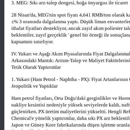
3. MEG: Sıkı arz-talep dengesi, boğa önyargısı ile ticaret
28 Nisan'da, MEG'nin spot fiyatı 4,641 RMB/ton olarak k
±% 3 oranında dalgalanma yaptı. Düşük liman envanterleri
ithalat fiyatları destekliyor, ancak zayıf akım poliester tal
beklentiler, zayıf gerçeklik ' genel bir örneği ile sonuçla
kapsamını sınırlıyor.
IV. Yukarı ve Aşağı Akım Piyasalarında Fiyat Dalgalanma
Arkasındaki Mantık: Arıtım-Talep ve Maliyet Faktörlerini
Tetik Olarak Yaptırımlar
1. Yukarı (Ham Petrol - Naphtha - PX): Fiyat Artanlarının 
Jeopolitik ve Yaptıklar
Ham petrol fiyatları, Orta Doğu'daki gerginlikler ve Hor
nakliye kesintisi nedeniyle yüksek seviyelerde kaldı, naft
güçlenirken, PX üretim maliyetlerini yükseltti. Hengli Re
Chemical'e yönelik yaptırımlar, daha sıkı PX arz beklentile
Japon ve Güney Kore fabrikalarında düşen işletme oranları