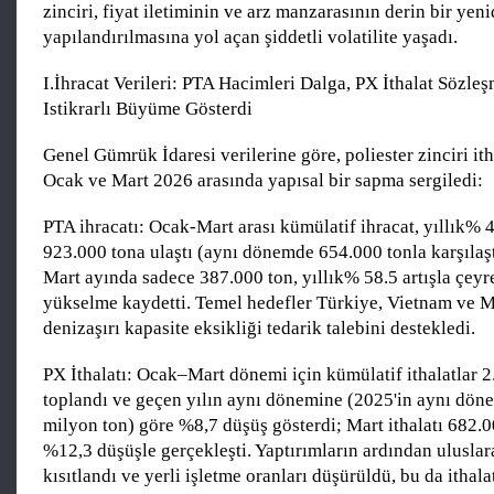
zinciri, fiyat iletiminin ve arz manzarasının derin bir yen
yapılandırılmasına yol açan şiddetli volatilite yaşadı.
I.İhracat Verileri: PTA Hacimleri Dalga, PX İthalat Sözl
Istikrarlı Büyüme Gösterdi
Genel Gümrük İdaresi verilerine göre, poliester zinciri itha
Ocak ve Mart 2026 arasında yapısal bir sapma sergiledi:
PTA ihracatı: Ocak-Mart arası kümülatif ihracat, yıllık% 4
923.000 tona ulaştı (aynı dönemde 654.000 tonla karşılaşt
Mart ayında sadece 387.000 ton, yıllık% 58.5 artışla çeyr
yükselme kaydetti. Temel hedefler Türkiye, Vietnam ve M
denizaşırı kapasite eksikliği tedarik talebini destekledi.
PX İthalatı: Ocak–Mart dönemi için kümülatif ithalatlar 2
toplandı ve geçen yılın aynı dönemine (2025'in aynı dön
milyon ton) göre %8,7 düşüş gösterdi; Mart ithalatı 682.00
%12,3 düşüşle gerçekleşti. Yaptırımların ardından uluslar
kısıtlandı ve yerli işletme oranları düşürüldü, bu da ithala