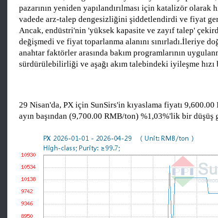
pazarının yeniden yapılandırılması için katalizör olarak hi
vadede arz-talep dengesizliğini şiddetlendirdi ve fiyat ge
Ancak, endüstri'nin 'yüksek kapasite ve zayıf talep' çekird
değişmedi ve fiyat toparlanma alanını sınırladı.İleriye do
anahtar faktörler arasında bakım programlarının uygulanm
sürdürülebilirliği ve aşağı akım talebindeki iyileşme hızı
29 Nisan'da, PX için SunSirs'in kıyaslama fiyatı 9,600.0
ayın başından (9,700.00 RMB/ton) %1,03%'lik bir düşüş g