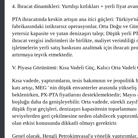
4. İhracat dinamikleri: Yurtdışı kıtlıkları + yerli fiyat avan
PTA ihracatında keskin artışın ana itici güçleri: Türkiye'
fabrikasındaki istikrarsız operasyonlar, Orta Doğu ve G
yetersiz kapasite ve yatan denizaşırı talep; Düşük yerli PT
ihracat vergisi indirimleri ile birlikte, maliyet verimliliğ
işletmelerin yerli satış baskısını azaltmak için ihracatı pr
artırmaya teşvik etmektedir.
V. Piyasa Görünümü: Kısa Vadeli Güç, Kalıcı Orta Vadeli 
Kısa vadede, yaptırımların, tesis bakımının ve jeopolitik
katı artışı, MEG ' nin düşük envanterler arasında yükseliş
beklenirken, PX-PTA fiyatlarını desteklemektedir; Mayıs 
boşluğu daha da genişleyebilir. Orta vadede, sürekli zayıf
düşük fiyat geçişleri, denizaşırı kapasitenin toparlanmas
seviyelerden geri çekilmesine neden olabilecek yaptırıml
olan etkisi konusunda dikkatli olmayı gerektirir.
Genel olarak, Hengli Petrokimyasal'a yönelik yaptırımlar, 