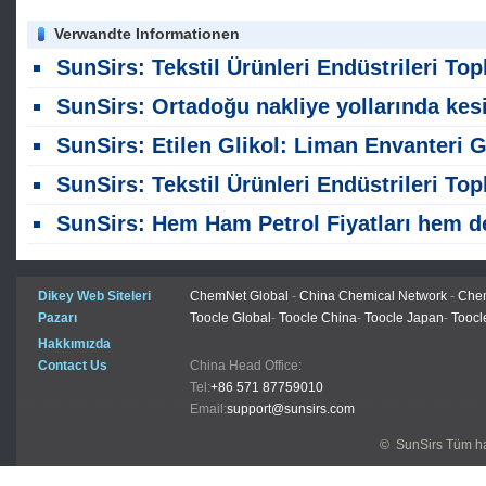
Verwandte Informationen
SunSirs: Tekstil Ürünleri Endüstrileri Toplu Emtia İstihbaratı (5 Ağustos 2026
SunSirs: Ortadoğu nakliye yollarında kesintiler, etilenglikol tedarikini daha da sıkıştırıyo
SunSirs: Etilen Glikol: Liman Envanteri Geri Çekilme Sürüyor; Fiyatlar Dalgalanı
SunSirs: Tekstil Ürünleri Endüstrileri Toplu Emtia İstihbaratı (30 Temmuz 2026
SunSirs: Hem Ham Petrol Fiyatları hem de Bakım Kapatmaları Tarafından Sürüklenen, PTA Fiyatları Temmuz ayında Dalgalanmalar ile Yukarı Eğili
Dikey Web Siteleri
ChemNet Global
-
China Chemical Network
-
Chem
Pazarı
Toocle Global
-
Toocle China
-
Toocle Japan
-
Toocl
Hakkımızda
Contact Us
China Head Office:
Tel:
+86 571 87759010
Email:
support@sunsirs.com
© SunSirs Tüm hak