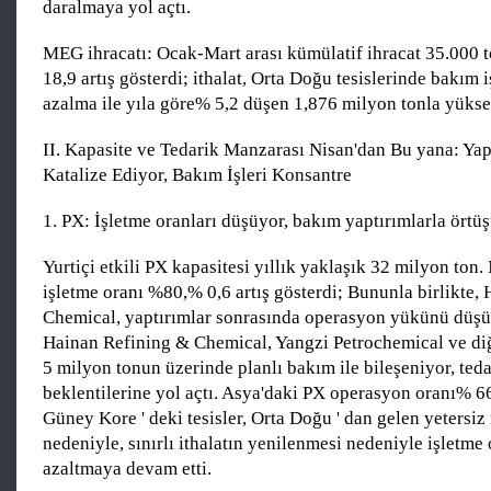
daralmaya yol açtı.
MEG ihracatı: Ocak-Mart arası kümülatif ihracat 35.000 
18,9 artış gösterdi; ithalat, Orta Doğu tesislerinde bakım 
azalma ile yıla göre% 5,2 düşen 1,876 milyon tonla yükse
II. Kapasite ve Tedarik Manzarası Nisan'dan Bu yana: Ya
Katalize Ediyor, Bakım İşleri Konsantre
1. PX: İşletme oranları düşüyor, bakım yaptırımlarla örtü
Yurtiçi etkili PX kapasitesi yıllık yaklaşık 32 milyon ton
işletme oranı %80,% 0,6 artış gösterdi; Bununla birlikte,
Chemical, yaptırımlar sonrasında operasyon yükünü düşü
Hainan Refining & Chemical, Yangzi Petrochemical ve di
5 milyon tonun üzerinde planlı bakım ile bileşeniyor, teda
beklentilerine yol açtı. Asya'daki PX operasyon oranı% 66
Güney Kore ' deki tesisler, Orta Doğu ' dan gelen yetersiz 
nedeniyle, sınırlı ithalatın yenilenmesi nedeniyle işletme 
azaltmaya devam etti.