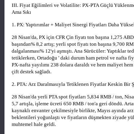
III. Fiyat Eğilimleri ve Volatilite: PX-PTA Güçlü Yükle
Ama Sıkı
1. PX: Yaptırımlar + Maliyet Sinergi Fiyatları Daha Yüks
28 Nisan'da, PX için CFR Çin fiyatı ton başına 1,275 ABD 
başından% 8,2 artış; yerli spot fiyatı ton başına 9,700 RMB
dalgalanması% 12'yi aşmıştı. Ana Sürücüler: Yaptıklar ted
tetiklerken, Ortadoğu ' daki durum ham petrol ve nafta fiya
PX-nafta yayılımı 238 dolara daraldı ve hem maliyet hem
çift destek sağladı.
2. PTA: Arz Daralmasıyla Tetiklenen Fiyatlar Keskin Bir 
28 Nisan'da yerli PTA spot fiyatları 5,834 RMB / ton, Ni
5,7 artışla, işleme ücreti 650 RMB / ton'a geri döndü. Arta
kaynaklı envanter çekilmesiyle birlikte, Mayıs ayında arz
beklentileri yoğunlaştı ve fiyatların düşmekten ziyade y
muhtemel hale geldi.