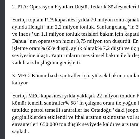
2. PTA: Operasyon Fiyatları Düştü, Tedarik Sözleşmeleri
Yurtiçi toplam PTA kapasitesi yılda 70 milyon tonu aşmak
ayında Hengli ' nin 2,2 milyon tonluk, Sanfangxiang ' in 
ve Ineos ' un 1,1 milyon tonluk tesisleri bakım için kapat
Dahua ' nın operasyon hızını 3,75 milyon ton düşürdü. En
işletme oranı% 65'e düştü, aylık olarak% 7,2 düştü ve üç 
seviyesine ulaştı. Yaptırımların mevsimsel bakım ile birleşt
vadeli arz boşluğunu genişletti.
3. MEG: Kömür bazlı santraller için yüksek bakım oranları;
kalıyor
Yurtiçi MEG kapasitesi yılda yaklaşık 22 milyon tondur. 
kömür temelli santraller% 58 ' in çalışma oranı ile yoğun
tutuldu; petrol temelli santraller ise Ortadoğu ' daki jeopo
gerginliklerden etkilendi ve ithal arzının sıkıntısına yol a
envanterleri 650.000 ton düşük seviyede kaldı ve arz tara
sağladı.