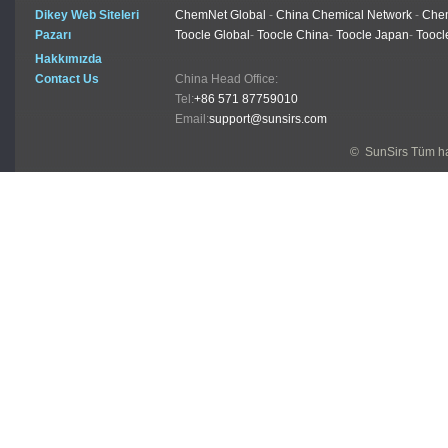
Dikey Web Siteleri
ChemNet Global
-
China Chemical Network
-
Chem
Pazarı
Toocle Global
-
Toocle China
-
Toocle Japan
-
Toocl
Hakkımızda
Contact Us
China Head Office:
Tel:
+86 571 87759010
Email:
support@sunsirs.com
© SunSirs Tüm hak