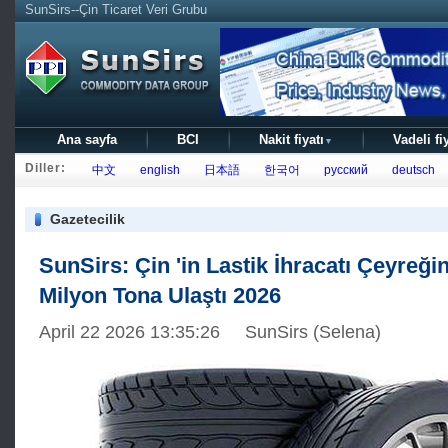
SunSirs--Çin Ticaret Veri Grubu
Ana sayfa
BCI
Nakit fiyatı
Vadeli fi
▼
Diller:
中文
english
日本語
한국어
русский
deutsch
Gazetecilik
SunSirs: Çin 'in Lastik İhracatı Çeyreği
Milyon Tona Ulaştı 2026
April 22 2026 13:35:26 SunSirs (Selena)