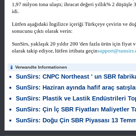
1,97 milyon tona ulaştı; ihracat değeri yıllık% 2 düşüşle
idi.
Lütfen aşağıdaki İngilizce içeriği Türkçeye çevirin ve do
sonucunu çıktı olarak verin:
SunSirs, yaklaşık 20 yıldır 200 'den fazla ürün için fiyat v
olarak takip ediyor, lütfen irtibata geçin
support@sunsirs
Verwandte Informationen
SunSirs: CNPC Northeast ' un SBR fabrika dışı fiyat indiriminin anal
SunSirs: Haziran ayında hafif araç satışları, kauçuk sektörü için zayıfl
SunSirs: Plastik ve Lastik Endüstrileri Toplu Emtia İstihbaratı (23 Temmuz 202
SunSirs: Çin İç SBR Fiyatları Maliyetler Tarafından Artt
SunSirs: Doğu Çin SBR Piyasası 13 Temmuz ' da Yükleni