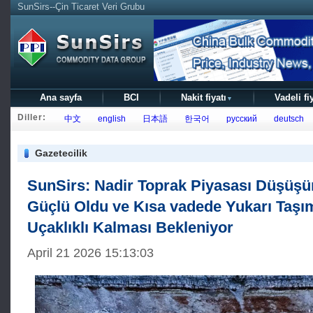
SunSirs--Çin Ticaret Veri Grubu
Ana sayfa
BCI
Nakit fiyatı
Vadeli fi
▼
Diller:
中文
english
日本語
한국어
русский
deutsch
Gazetecilik
SunSirs: Nadir Toprak Piyasası Düşüş
Güçlü Oldu ve Kısa vadede Yukarı Taşıma
Uçaklıklı Kalması Bekleniyor
April 21 2026 15:13:03