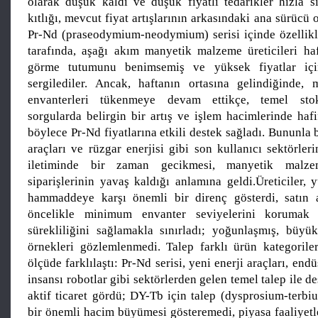
olarak düşük kaldı ve düşük fiyatlı tedarikler hızla sık
kıtlığı, mevcut fiyat artışlarının arkasındaki ana sürücü 
Pr-Nd (praseodymium-neodymium) serisi içinde özellikl
tarafında, aşağı akım manyetik malzeme üreticileri ha
görme tutumunu benimsemiş ve yüksek fiyatlar içi
sergilediler. Ancak, haftanın ortasına gelindiğinde
envanterleri tükenmeye devam ettikçe, temel stokl
sorgularda belirgin bir artış ve işlem hacimlerinde hafif
böylece Pr-Nd fiyatlarına etkili destek sağladı. Bununla b
araçları ve rüzgar enerjisi gibi son kullanıcı sektörler
iletiminde bir zaman gecikmesi, manyetik malze
siparişlerinin yavaş kaldığı anlamına geldi.Üreticiler, 
hammaddeye karşı önemli bir direnç gösterdi, satın a
öncelikle minimum envanter seviyelerini korumak
sürekliliğini sağlamakla sınırladı; yoğunlaşmış, büyü
örnekleri gözlemlenmedi. Talep farklı ürün kategorile
ölçüde farklılaştı: Pr-Nd serisi, yeni enerji araçları, end
insansı robotlar gibi sektörlerden gelen temel talep ile d
aktif ticaret gördü; DY-Tb için talep (dysprosium-terbi
bir önemli hacim büyümesi gösteremedi, piyasa faaliyetl