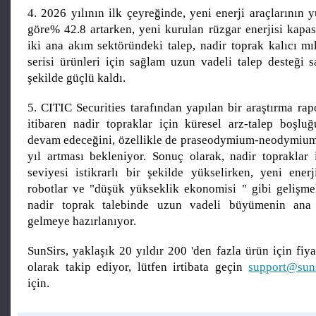
4. 2026 yılının ilk çeyreğinde, yeni enerji araçlarının yu
göre% 42.8 artarken, yeni kurulan rüzgar enerjisi kapas
iki ana akım sektöründeki talep, nadir toprak kalıcı mı
serisi ürünleri için sağlam uzun vadeli talep desteği s
şekilde güçlü kaldı.
5. CITIC Securities tarafından yapılan bir araştırma ra
itibaren nadir topraklar için küresel arz-talep boşl
devam edeceğini, özellikle de praseodymium-neodymium 
yıl artması bekleniyor. Sonuç olarak, nadir topraklar 
seviyesi istikrarlı bir şekilde yükselirken, yeni enerj
robotlar ve "düşük yükseklik ekonomisi " gibi gelişmek
nadir toprak talebinde uzun vadeli büyümenin ana 
gelmeye hazırlanıyor.
SunSirs, yaklaşık 20 yıldır 200 'den fazla ürün için fiyat
olarak takip ediyor, lütfen irtibata geçin
support@sun
için.