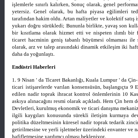
işlemlerle sınırlı kalırken, Sonuç olarak, genel perfor
yetersiz. Genel olarak, bu hafta piyasa eğilimleri teda
tarafından hakim oldu. Artan maliyetler ve kolektif satış is
yukarı doğru sürükledi; Bununla birlikte, yavaş son kull
bir kısıtlama olarak hizmet etti ve nispeten ılımlı bir f
ticaret hacminin geniş tabanlı büyümesi olmaması ile
olarak, arz ve talep arasındaki dinamik etkileşim iki haf
daha da yoğunlaştı.
Endüstri Haberleri
1. 9 Nisan ' da Ticaret Bakanlığı, Kuala Lumpur ' da Ç
ticari istişarelerde varılan konsensüsün, başlangıçta 9 
edilen nadir toprak ihracat kontrol önlemlerinin 10 Ka
askıya alınacağını resmi olarak açıkladı. Hem Çin hem d
Devletleri, kurulmuş ekonomik ve ticari danışma mekaniz
ilgili kaygıları konusunda sürekli iletişim kurmaya d
politika düzeltmesinin küresel nadir toprak tedarik zincir
getirilmesine ve yerli işletmeler üzerindeki envanter ve n
hafifletmesine yardımcı olması bekleniyor.