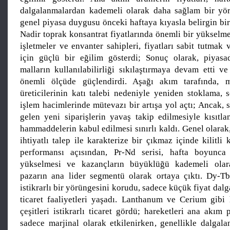
dalgalanmalardan kademeli olarak daha sağlam bir yör
genel piyasa duygusu önceki haftaya kıyasla belirgin bir
Nadir toprak konsantrat fiyatlarında önemli bir yükselm
işletmeler ve envanter sahipleri, fiyatları sabit tutmak
için güçlü bir eğilim gösterdi; Sonuç olarak, piyasa
malların kullanılabilirliği sıkılaştırmaya devam etti ve
önemli ölçüde güçlendirdi. Aşağı akım tarafında, 
üreticilerinin katı talebi nedeniyle yeniden stoklama, 
işlem hacimlerinde mütevazı bir artışa yol açtı; Ancak, 
gelen yeni siparişlerin yavaş takip edilmesiyle kısıtla
hammaddelerin kabul edilmesi sınırlı kaldı. Genel olarak,
ihtiyatlı talep ile karakterize bir çıkmaz içinde kilitli 
performansı açısından, Pr-Nd serisi, hafta boyunca f
yükselmesi ve kazançların büyüklüğü kademeli olar
pazarın ana lider segmentü olarak ortaya çıktı. Dy-Tb
istikrarlı bir yörüngesini korudu, sadece küçük fiyat dalg
ticaret faaliyetleri yaşadı. Lanthanum ve Cerium gibi 
çeşitleri istikrarlı ticaret gördü; hareketleri ana akım
sadece marjinal olarak etkilenirken, genellikle dalgala