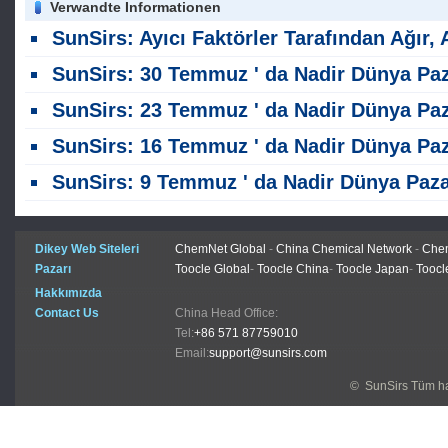
Verwandte Informationen
SunSirs: Ayıcı Faktörler Tarafından Ağır, Ağır Nadir Toprak Piyasası Aşağı Eğilimin
SunSirs: 30 Temmuz ' da Nadir Dünya Pazar Analiz
SunSirs: 23 Temmuz ' da Nadir Dünya Pazar Analiz
SunSirs: 16 Temmuz ' da Nadir Dünya Pazar Analiz
SunSirs: 9 Temmuz ' da Nadir Dünya Pazar Anali
Dikey Web Siteleri
ChemNet Global
-
China Chemical Network
-
Chem
Pazarı
Toocle Global
-
Toocle China
-
Toocle Japan
-
Toocl
Hakkımızda
Contact Us
China Head Office:
Tel:
+86 571 87759010
Email:
support@sunsirs.com
© SunSirs Tüm hak