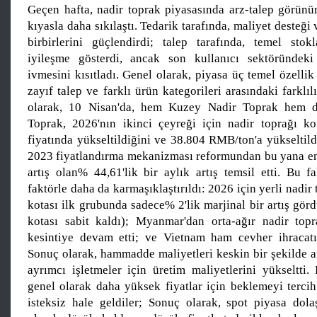
Geçen hafta, nadir toprak piyasasında arz-talep görün
kıyasla daha sıkılaştı. Tedarik tarafında, maliyet desteği v
birbirlerini güçlendirdi; talep tarafında, temel sto
iyileşme gösterdi, ancak son kullanıcı sektöründeki 
ivmesini kısıtladı. Genel olarak, piyasa üç temel özellik 
zayıf talep ve farklı ürün kategorileri arasındaki farklılı
olarak, 10 Nisan'da, hem Kuzey Nadir Toprak hem 
Toprak, 2026'nın ikinci çeyreği için nadir toprağı ko
fiyatında yükseltildiğini ve 38.804 RMB/ton'a yükseltil
2023 fiyatlandırma mekanizması reformundan bu yana e
artış olan% 44,61'lik bir aylık artış temsil etti. Bu f
faktörle daha da karmaşıklaştırıldı: 2026 için yerli nadir
kotası ilk grubunda sadece% 2'lik marjinal bir artış gör
kotası sabit kaldı); Myanmar'dan orta-ağır nadir topra
kesintiye devam etti; ve Vietnam ham cevher ihracatı
Sonuç olarak, hammadde maliyetleri keskin bir şekilde ar
ayrımcı işletmeler için üretim maliyetlerini yükseltti.
genel olarak daha yüksek fiyatlar için beklemeyi terci
isteksiz hale geldiler; Sonuç olarak, spot piyasa dol