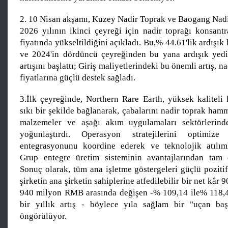
2. 10 Nisan akşamı, Kuzey Nadir Toprak ve Baogang Nadi
2026 yılının ikinci çeyreği için nadir toprağı konsantr
fiyatında yükseltildiğini açıkladı. Bu,% 44.61'lik ardışık bi
ve 2024'in dördüncü çeyreğinden bu yana ardışık yedi
artışını başlattı; Giriş maliyetlerindeki bu önemli artış, na
fiyatlarına güçlü destek sağladı.
3.İlk çeyreğinde, Northern Rare Earth, yüksek kaliteli
sıkı bir şekilde bağlanarak, çabalarını nadir toprak ha
malzemeler ve aşağı akım uygulamaları sektörlerinde 
yoğunlaştırdı. Operasyon stratejilerini optimiz
entegrasyonunu koordine ederek ve teknolojik atılıml
Grup entegre üretim sisteminin avantajlarından tam o
Sonuç olarak, tüm ana işletme göstergeleri güçlü poziti
şirketin ana şirketin sahiplerine atfedilebilir bir net kâ
940 milyon RMB arasında değişen -% 109,14 ile% 118,4
bir yıllık artış - böylece yıla sağlam bir "uçan baş
öngörülüyor.