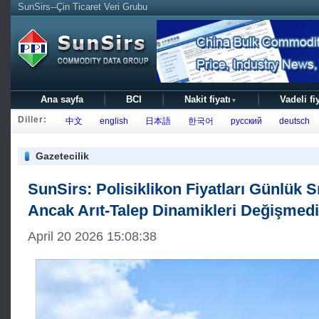
SunSirs--Çin Ticaret Veri Grubu
Ana sayfa
BCI
Nakit fiyatı
Vadeli fi
▼
Diller:
中文
english
日本語
한국어
русский
deutsch
Gazetecilik
SunSirs: Polisiklikon Fiyatları Günlük Sın
Ancak Arıt-Talep Dinamikleri Değişmedi
April 20 2026 15:08:38