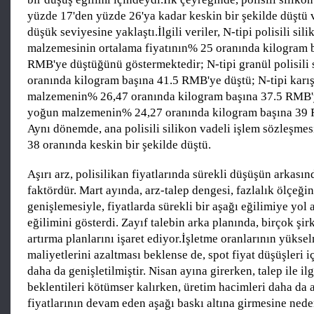
yüzde 17'den yüzde 26'ya kadar keskin bir şekilde düştü 
düşük seviyesine yaklaştı.İlgili veriler, N-tipi polisili si
malzemesinin ortalama fiyatının% 25 oranında kilogram 
RMB'ye düştüğünü göstermektedir; N-tipi granül polisili
oranında kilogram başına 41.5 RMB'ye düştü; N-tipi karış
malzemenin% 26,47 oranında kilogram başına 37.5 RMB'y
yoğun malzemenin% 24,27 oranında kilogram başına 39 
Aynı dönemde, ana polisili silikon vadeli işlem sözleşmes
38 oranında keskin bir şekilde düştü.
Aşırı arz, polisilikan fiyatlarında sürekli düşüşün arkasın
faktördür. Mart ayında, arz-talep dengesi, fazlalık ölçeği
genişlemesiyle, fiyatlarda sürekli bir aşağı eğilimiye yol a
eğilimini gösterdi. Zayıf talebin arka planında, birçok şir
artırma planlarını işaret ediyor.İşletme oranlarının yükse
maliyetlerini azaltması beklense de, spot fiyat düşüşleri 
daha da genişletilmiştir. Nisan ayına girerken, talep ile ilg
beklentileri kötümser kalırken, üretim hacimleri daha da 
fiyatlarının devam eden aşağı baskı altına girmesine ned