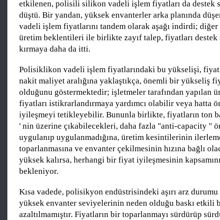
etkilenen, polisili silikon vadeli işlem fiyatları da destek 
düştü. Bir yandan, yüksek envanterler arka planında düşen
vadeli işlem fiyatlarını tandem olarak aşağı indirdi; diğe
üretim beklentileri ile birlikte zayıf talep, fiyatları destek
kırmaya daha da itti.
Polisiklikon vadeli işlem fiyatlarındaki bu yükselişi, fiya
nakit maliyet aralığına yaklaştıkça, önemli bir yükseliş fi
olduğunu göstermektedir; işletmeler tarafından yapılan ür
fiyatları istikrarlandırmaya yardımcı olabilir veya hatta ö
iyileşmeyi tetikleyebilir. Bununla birlikte, fiyatların to
' nin üzerine çıkabilecekleri, daha fazla "anti-capacity " 
uygulanıp uygulanmadığına, üretim kesintilerinin ilerleme
toparlanmasına ve envanter çekilmesinin hızına bağlı olac
yüksek kalırsa, herhangi bir fiyat iyileşmesinin kapsamını
bekleniyor.
Kısa vadede, polisikyon endüstrisindeki aşırı arz durumu
yüksek envanter seviyelerinin neden olduğu baskı etkili b
azaltılmamıştır. Fiyatların bir toparlanmayı sürdürüp sür