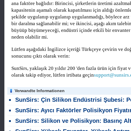
ana faktöre bağlıdır: Birincisi, şirketlerin üretimi azaltma
kapasitenin aşamalı olarak kapatılması için aldığı önlemler
şekilde uygulanıp uygulanıp uygulanmadığı, böylece arz 
bir daralma sağlanabilir mi; ve ikincisi, aşağı akım talebi
büyüüp büyümeyeceği, endüstri içinde etkili bir envanter
neden olabilir mi.
Lütfen aşağıdaki İngilizce içeriği Türkçeye çevirin ve do
sonucunu çıktı olarak verin:
SunSirs, yaklaşık 20 yıldır 200 'den fazla ürün için fiyat v
olarak takip ediyor, lütfen irtibata geçin
support@sunsirs
Verwandte Informationen
SunSirs: Çin Silikon Endüstrisi Şubesi: Polisikyon Ticaret Bu Hafta Duraklandı; Piyasa Yönü Bekli
SunSirs: Ayıcı Faktörler Polisikyon Fiyatını Sınırlıyor; Ağustos Tedarik Zinciri Üretim Programlarına Oda
SunSirs: Silikon ve Polisikyon: Basınç Altında Temeller; Yeni Sürücüleri Bekliy