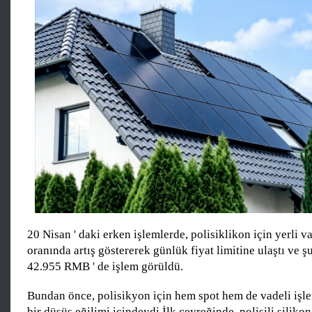
20 Nisan ' daki erken işlemlerde, polisiklikon için yerli v
oranında artış göstererek günlük fiyat limitine ulaştı ve ş
42.955 RMB ' de işlem görüldü.
Bundan önce, polisikyon için hem spot hem de vadeli işlem
bir düşüş eğilimi içindeydi.İlk çeyreğinde, polisili silikon