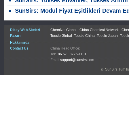
SunSirs: Yüksek Envanter, Yüksek Arıtım ve Zayıf Talep ile Karakteristikli Polisikyon Paz
SunSirs: Modül Fiyat Eşitlikleri Devam Ediyor; Polisilyon Fiyatları Sabit Kalıy
Dikey Web Siteleri
ChemNet Global
-
China Chemical Network
-
Chem
Pazarı
Toocle Global
-
Toocle China
-
Toocle Japan
-
Toocl
Hakkımızda
Contact Us
China Head Office:
Tel:
+86 571 87759010
Email:
support@sunsirs.com
© SunSirs Tüm hak