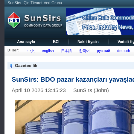
SunSirs--Çin Ticaret Veri Grubu
Ana sayfa
BCI
Nakit fiyatı
Vadeli fi
▼
Diller:
中文
english
日本語
한국어
русский
deutsch
Gazetecilik
SunSirs: BDO pazar kazançları yavaşla
April 10 2026 13:45:23 SunSirs (John)