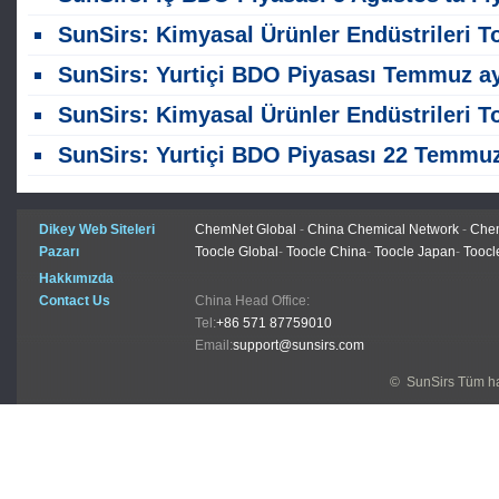
SunSirs: Kimyasal Ürünler Endüstrileri Toplu Emtia İstihbaratı (5 Ağustos 2026
SunSirs: Yurtiçi BDO Piyasası Temmuz ayında Hafif Bir İyileşme Gör
SunSirs: Kimyasal Ürünler Endüstrileri Toplu Emtia İstihbaratı (23 Temmuz 2026
SunSirs: Yurtiçi BDO Piyasası 22 Temmuz ' da Sessiz ve Istikrarlı Ol
Dikey Web Siteleri
ChemNet Global
-
China Chemical Network
-
Chem
Pazarı
Toocle Global
-
Toocle China
-
Toocle Japan
-
Toocl
Hakkımızda
Contact Us
China Head Office:
Tel:
+86 571 87759010
Email:
support@sunsirs.com
© SunSirs Tüm hak