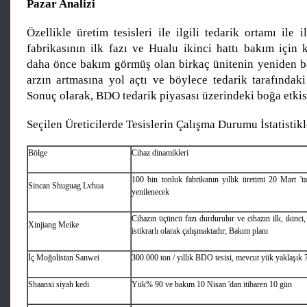
Pazar Analizi
Özellikle üretim tesisleri ile ilgili tedarik ortamı ile i
fabrikasının ilk fazı ve Hualu ikinci hattı bakım için 
daha önce bakım görmüş olan birkaç ünitenin yeniden b
arzın artmasına yol açtı ve böylece tedarik tarafındaki 
Sonuç olarak, BDO tedarik piyasası üzerindeki boğa etkisi
Seçilen Üreticilerde Tesislerin Çalışma Durumu İstatistikl
Bölge
Cihaz dinamikleri
100 bin tonluk fabrikanın yıllık üretimi 20 Mart '
Sincan Shuguag Lvhua
yenilenecek
Cihazın üçüncü fazı durdurulur ve cihazın ilk, ikinci,
Xinjiang Meike
istikrarlı olarak çalışmaktadır; Bakım planı
İç Moğolistan Sanwei
300.000 ton / yıllık BDO tesisi, mevcut yük yaklaşık
Shaanxi siyah kedi
Yük% 90 ve bakım 10 Nisan 'dan itibaren 10 gün