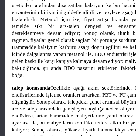
üreticiler tarafından dışa satılan kalsiyum karbür hacmi
envanterinin birikimini şiddetlendirdi ve böylece aşağıd
hızlandırdı. Metanol için ise, fiyat artışı hızında y
temelde sıkı bir arz-talep dengesi ve envanter
desteklenmeye devam ediyor; Sonuç olarak, ılımlı 
rağmen, fiyatlar genel olarak sağlam bir yörünge sürdür
Hammadde kalsiyum karbürü aşağı doğru eğilimi ve beli
içinde dalgalanma yapan metanol ile, BDO endüstrisi işl
gelen baskı ile karşı karşıya kalmaya devam ediyor; mali
bakıldığında, şu anda BDO pazarını etkileyen faktörle
boğa.
talep konusunda
Özellikle aşağı akım sektörlerind
endüstrilerinde işletme oranları artarken, PBT ve PU çam
düşmüştür. Sonuç olarak, talepdeki genel artımsal büyüme
arz ve talep arasındaki genişleyen boşluğa neden oluyor
endüstrisi, artan hammadde maliyetlerine yanıt olarak f
ayarlasa da, bu maliyetlerin son tüketicilere etkin bir şe
kalıyor; Sonuç olarak, yüksek fiyatlı hammaddeyi emm