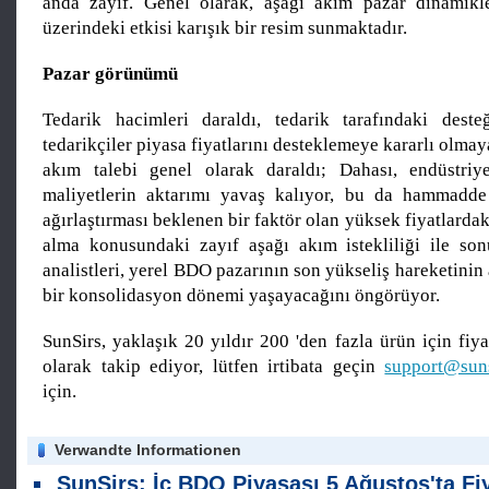
anda zayıf. Genel olarak, aşağı akım pazar dinamikl
üzerindeki etkisi karışık bir resim sunmaktadır.
Pazar görünümü
Tedarik hacimleri daraldı, tedarik tarafındaki deste
tedarikçiler piyasa fiyatlarını desteklemeye kararlı olmay
akım talebi genel olarak daraldı; Dahası, endüstriy
maliyetlerin aktarımı yavaş kalıyor, bu da hammadde 
ağırlaştırması beklenen bir faktör olan yüksek fiyatlardak
alma konusundaki zayıf aşağı akım istekliliği ile son
analistleri, yerel BDO pazarının son yükseliş hareketinin
bir konsolidasyon dönemi yaşayacağını öngörüyor.
SunSirs, yaklaşık 20 yıldır 200 'den fazla ürün için fiyat
olarak takip ediyor, lütfen irtibata geçin
support@sun
için.
Verwandte Informationen
SunSirs: İç BDO Piyasası 5 Ağustos'ta Fiyat Seviyelerinde Dar Dalgalanmalar Görd