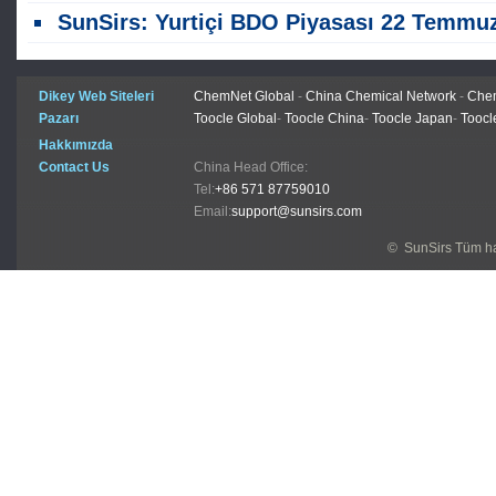
SunSirs: Yurtiçi BDO Piyasası 22 Temmuz ' da Sessiz ve Istikrarlı Ol
Dikey Web Siteleri
ChemNet Global
-
China Chemical Network
-
Chem
Pazarı
Toocle Global
-
Toocle China
-
Toocle Japan
-
Toocl
Hakkımızda
Contact Us
China Head Office:
Tel:
+86 571 87759010
Email:
support@sunsirs.com
© SunSirs Tüm hak