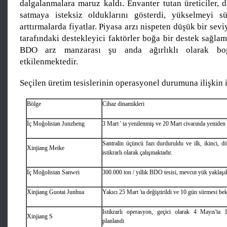
dalgalanmalara maruz kaldı. Envanter tutan üreticiler, 
satmaya isteksiz olduklarını gösterdi, yükselmeyi sü
arttırmalarda fiyatlar. Piyasa arzı nispeten düşük bir sev
tarafındaki destekleyici faktörler boğa bir destek sağl
BDO arz manzarası şu anda ağırlıklı olarak boğ
etkilenmektedir.
Seçilen üretim tesislerinin operasyonel durumuna ilişkin is
Bölge
Cihaz dinamikleri
İç Moğolistan Junzheng
3 Mart ' ta yenilenmiş ve 20 Mart civarında yeniden 
Santralin üçüncü fazı durduruldu ve ilk, ikinci, d
Xinjiang Meike
istikrarlı olarak çalışmaktadır.
İç Moğolistan Sanwei
300.000 ton / yıllık BDO tesisi, mevcut yük yaklaş
Xinjiang Guotai Junhua
Yakıcı 25 Mart 'ta değiştirildi ve 10 gün sürmesi bek
Istikrarlı operasyon, geçici olarak 4 Mayıs't
Xinjiang S
planlandı