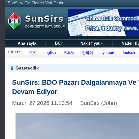
SunSirs--Çin Ticaret Veri Grubu
Ana sayfa
BCI
Nakit fiyatı
Vadeli fi
▼
Diller:
中文
english
日本語
한국어
русский
deutsch
Gazetecilik
SunSirs: BDO Pazarı Dalgalanmaya Ve
Devam Ediyor
March 27 2026 11:10:54 SunSirs (John)