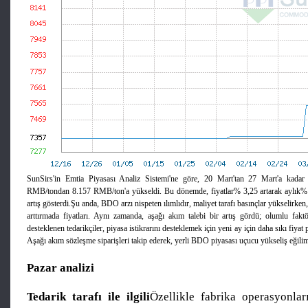
SunSirs'in Emtia Piyasası Analiz Sistemi'ne göre, 20 Mart'tan 27 Mart'a kadar
RMB/tondan 8.157 RMB/ton'a yükseldi. Bu dönemde, fiyatlar% 3,25 artarak aylık% 1
artış gösterdi.Şu anda, BDO arzı nispeten ılımlıdır, maliyet tarafı basınçlar yükselirken, 
arttırmada fiyatları. Aynı zamanda, aşağı akım talebi bir artış gördü; olumlu faktö
desteklenen tedarikçiler, piyasa istikrarını desteklemek için yeni ay için daha sıkı fiyat 
Aşağı akım sözleşme siparişleri takip ederek, yerli BDO piyasası uçucu yükseliş eğili
Pazar analizi
Tedarik tarafı ile ilgili
Özellikle fabrika operasyonlar