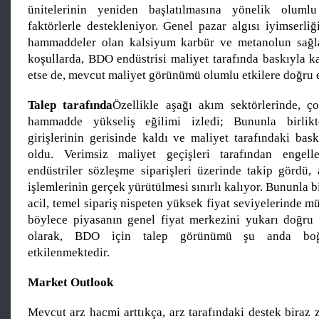
ünitelerinin yeniden başlatılmasına yönelik olumlu
faktörlerle destekleniyor. Genel pazar algısı iyimserli
hammaddeler olan kalsiyum karbür ve metanolun sağ
koşullarda, BDO endüstrisi maliyet tarafında baskıyla 
etse de, mevcut maliyet görünümü olumlu etkilere doğru e
Talep tarafında
Özellikle aşağı akım sektörlerinde, ç
hammadde yükseliş eğilimi izledi; Bununla birlikte,
girişlerinin gerisinde kaldı ve maliyet tarafındaki bas
oldu. Verimsiz maliyet geçişleri tarafından engel
endüstriler sözleşme siparişleri üzerinde takip gördü,
işlemlerinin gerçek yürütülmesi sınırlı kalıyor. Bununla b
acil, temel sipariş nispeten yüksek fiyat seviyelerinde m
böylece piyasanın genel fiyat merkezini yukarı doğru
olarak, BDO için talep görünümü şu anda boğa
etkilenmektedir.
Market Outlook
Mevcut arz hacmi arttıkça, arz tarafındaki destek biraz z