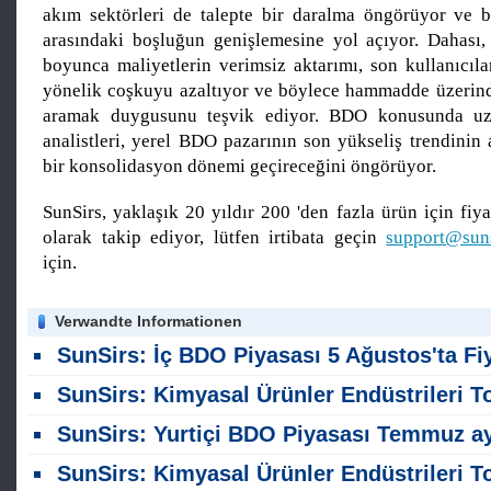
akım sektörleri de talepte bir daralma öngörüyor ve 
arasındaki boşluğun genişlemesine yol açıyor. Dahası, 
boyunca maliyetlerin verimsiz aktarımı, son kullanıcıla
yönelik coşkuyu azaltıyor ve böylece hammadde üzerinde
aramak duygusunu teşvik ediyor. BDO konusunda uz
analistleri, yerel BDO pazarının son yükseliş trendinin
bir konsolidasyon dönemi geçireceğini öngörüyor.
SunSirs, yaklaşık 20 yıldır 200 'den fazla ürün için fiyat
olarak takip ediyor, lütfen irtibata geçin
support@sun
için.
Verwandte Informationen
SunSirs: İç BDO Piyasası 5 Ağustos'ta Fiyat Seviyelerinde Dar Dalgalanmalar Görd
SunSirs: Kimyasal Ürünler Endüstrileri Toplu Emtia İstihbaratı (5 Ağustos 2026
SunSirs: Yurtiçi BDO Piyasası Temmuz ayında Hafif Bir İyileşme Gör
SunSirs: Kimyasal Ürünler Endüstrileri Toplu Emtia İstihbaratı (23 Temmuz 2026