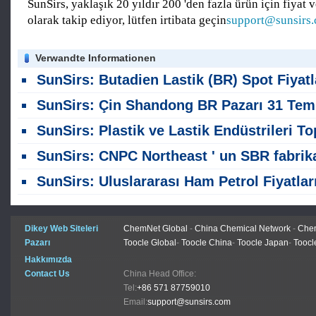
SunSirs, yaklaşık 20 yıldır 200 'den fazla ürün için fiyat v
olarak takip ediyor, lütfen irtibata geçin
support@sunsirs
Verwandte Informationen
SunSirs: Butadien Lastik (BR) Spot Fiyatlarının Derinlemli Analizi (4 Ağusto
SunSirs: Çin Shandong BR Pazarı 31 Temmuz 'da Aşağı Basınçla Karşıya Çıkıyor
SunSirs: Plastik ve Lastik Endüstrileri Toplu Emtia İstihbaratı (29 Temmuz 202
SunSirs: CNPC Northeast ' un SBR fabrika dışı fiyat indiriminin anal
SunSirs: Uluslararası Ham Petrol Fiyatları Zirvelerden Geriledi; Çin BR Piyasası Zayıfla
Dikey Web Siteleri
ChemNet Global
-
China Chemical Network
-
Chem
Pazarı
Toocle Global
-
Toocle China
-
Toocle Japan
-
Toocl
Hakkımızda
Contact Us
China Head Office:
Tel:
+86 571 87759010
Email:
support@sunsirs.com