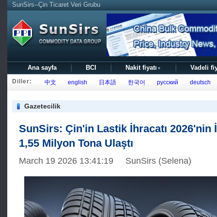
SunSirs--Çin Ticaret Veri Grubu
Ana sayfa
BCI
Nakit fiyatı
Vadeli fi
▼
Diller:
中文
english
日本語
한국어
русский
deutsch
Gazetecilik
SunSirs: Çin'in Lastik İhracatı 2026'nin İ
1,55 Milyon Tona Ulaştı
March 19 2026 13:41:19 SunSirs (Selena)