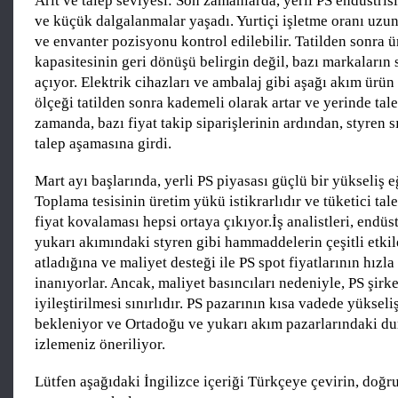
Arıt ve talep seviyesi: Son zamanlarda, yerli PS endüstrisi
ve küçük dalgalanmalar yaşadı. Yurtiçi işletme oranı uz
ve envanter pozisyonu kontrol edilebilir. Tatilden sonra ü
kapasitesinin geri dönüşü belirgin değil, bazı markaların 
açıyor. Elektrik cihazları ve ambalaj gibi aşağı akım ürün
ölçeği tatilden sonra kademeli olarak artar ve yerinde tal
zamanda, bazı fiyat takip siparişlerinin ardından, styren 
talep aşamasına girdi.
Mart ayı başlarında, yerli PS piyasası güçlü bir yükseliş e
Toplama tesisinin üretim yükü istikrarlıdır ve tüketici tale
fiyat kovalaması hepsi ortaya çıkıyor.İş analistleri, endüst
yukarı akımındaki styren gibi hammaddelerin çeşitli etki
atladığına ve maliyet desteği ile PS spot fiyatlarının hızl
inanıyorlar. Ancak, maliyet basıncıları nedeniyle, PS şirke
iyileştirilmesi sınırlıdır. PS pazarının kısa vadede yükse
bekleniyor ve Ortadoğu ve yukarı akım pazarlarındaki d
izlemeniz öneriliyor.
Lütfen aşağıdaki İngilizce içeriği Türkçeye çevirin, doğr