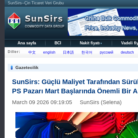
SunSirs--Çin Ticaret Veri Grubu
Ana sayfa
BCI
Nakit fiyatı
Vadeli fi
▼
Diller:
中文
english
日本語
한국어
русский
deutsch
Gazetecilik
SunSirs: Güçlü Maliyet Tarafından Sürü
PS Pazarı Mart Başlarında Önemli Bir A
March 09 2026 09:19:05 SunSirs (Selena)