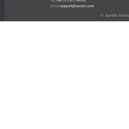
Tel:
+86 571 87759010
Email:
support@sunsirs.com
© SunSirs Tüm hak