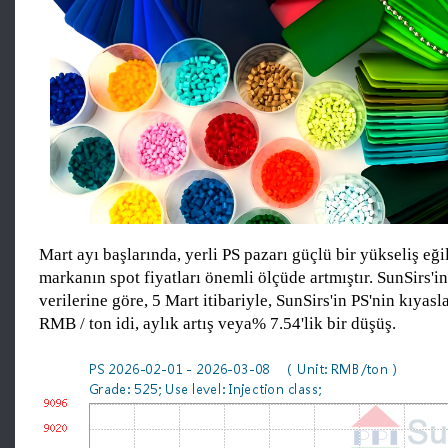
Mart ayı başlarında, yerli PS pazarı güçlü bir yükseliş e
markanın spot fiyatları önemli ölçüde artmıştır. SunSirs'i
verilerine göre, 5 Mart itibariyle, SunSirs'in PS'nin kıyas
RMB / ton idi, aylık artış veya% 7.54'lik bir düşüş.