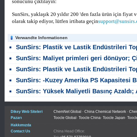
sonucunu çıktılayın:
SunSirs, yaklaşık 20 yıldır 200 'den fazla ürün için fiyat v
olarak takip ediyor, lütfen irtibata geçin
support@sunsirs
Verwandte Informationen
SunSirs: Plastik ve Lastik Endüstrileri Toplu Emtia İstihbaratı (5 Ağustos 202
SunSirs: Maliyet primleri geri dönüyor; Çin PS fiyatları Temmuz ikinci yarısında artıyo
SunSirs: Plastik ve Lastik Endüstrileri Toplu Emtia İstihbaratı (17 Temmuz 202
SunSirs: -Kuzey Amerika PS Kapasitesi Büzülmesi ve Yerli Sezon Altında Sürükleme: Polistiren Değer Zincirinin Derinlemli Spot Pazar Analizi (25 Haziran 
SunSirs: Yüksek Maliyetli Basınç Azaldı; Anahtar Stiren Aşağı Akım Sektörleri için Kârlılık Geliştiri
Dikey Web Siteleri
ChemNet Global
-
China Chemical Network
-
Chem
Pazarı
Toocle Global
-
Toocle China
-
Toocle Japan
-
Toocl
Hakkımızda
Contact Us
China Head Office: