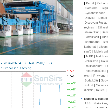
|
Karpit
|
Karbon 
Kloroform
|
Bleşi
Cyclohexanone
|
Diglycol
|
Dimetil
Disodyum Fosfat
reçinesi
|
Etil ase
etilen oksit
|
Demir
Formik asit
|
Hidr
Isopropanol
|
izo
karbonat
|
Lityum
sınıfı)
|
Maleik anh
|
MIBK
|
Natrik as
Polisilikon
|
Poli
Ftalik anhidrit
|
F
Potasyum sülfatı
oksit
|
P- xylene
Soda külü
|
Sody
Kükürt
|
Sülfürik 
dioksit
|
Tolüen
|
Rubber & plastic
ABS
|
Nitrile kau