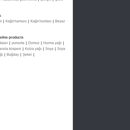
s
m
|
Kağıt hamuru
|
Kağıt hurdası
|
Beyaz
deline products
taları
|
yumurta
|
Domuz
|
Hurma yağı
|
anola küspesi
|
Kolza yağı
|
Soya
|
Soya
ağı
|
Buğday
|
Şeker
|