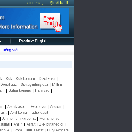
oturum aç
Şimdi Katıl!
k
Produkt Bilgisi
tiếng Việt
ak
|
Kok
|
Kok kömürü
|
Dizel yakıt
|
Doğal gaz
|
Sıvılaştırılmış gaz
|
MTBE
|
ain
|
Buhar kömürü
|
Ham yağ
|
in
|
Asetik aset
|
- Evet, evet
|
Aseton
|
k asit
|
Aktif kömür
|
adipik asit
|
|
Ammonium karbonat
|
Monamonyum
ülfatı
|
Anilin
|
Asfalt
|
1,4- butanediol
|
enol A
|
Brom
|
Bütil asetat
|
Butyl Acrylate