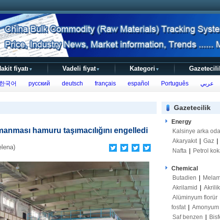
akit fiyatı
Vadeli fiyat
Kategori
Gazetecili
▼
▼
▼
한국어
русский
deutsch
français
español
Português
عربي
Gazetecilik
Energy
rmanması hamuru taşımacılığını engelledi
Kalsinye arka od
Akaryakıt
|
Gaz
|
lena)
Nafta
|
Petrol kok
Chemical
Butadien
|
Melam
Akrilamid
|
Akrili
Alüminyum florür
fosfat
|
Amonyum s
Saf benzen
|
Bisf