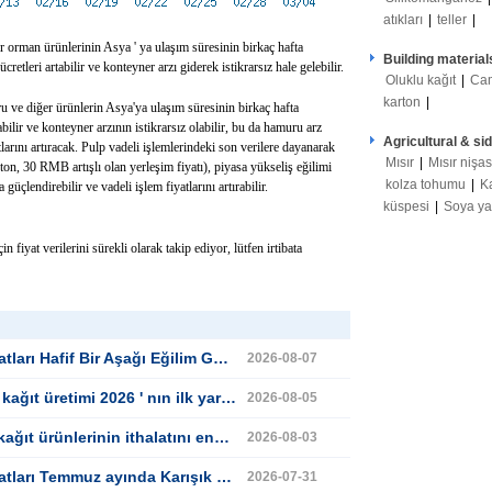
atıkları
|
teller
|
r orman ürünlerinin Asya ' ya ulaşım süresinin birkaç hafta
Building material
retleri artabilir ve konteyner arzı giderek istikrarsız hale gelebilir.
Oluklu kağıt
|
Ca
karton
|
 ve diğer ürünlerin Asya'ya ulaşım süresinin birkaç hafta
bilir ve konteyner arzının istikrarsız olabilir, bu da hamuru arz
Agricultural & si
atlarını artıracak. Pulp vadeli işlemlerindeki son verilere dayanarak
Mısır
|
Mısır nişas
n, 30 RMB artışlı olan yerleşim fiyatı), piyasa yükseliş eğilimi
kolza tohumu
|
K
güçlendirebilir ve vadeli işlem fiyatlarını artırabilir.
küspesi
|
Soya y
n fiyat verilerini sürekli olarak takip ediyor, lütfen irtibata
teriyor; Düşük Aralıkta Kısa vadeli Dalgalanma Bekleniyor
2026-08-07
 2026 ' nın ilk yarısında yıla göre düştü
2026-08-05
gellemek için gümrük vergilerini ikiye katlamayı planlıyor
2026-08-03
 Gösterir; Kısa vadede Açık Bir Yön Kurması Muhtemelen Olmuyor
2026-07-31