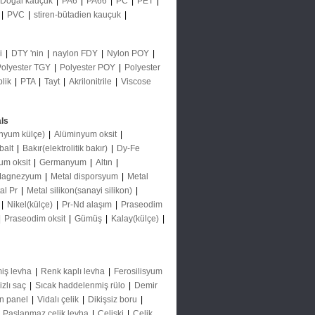
Doğal kauçuk
|
PA6
|
PA66
|
PC
|
PET
|
|
PVC
|
stiren-bütadien kauçuk
|
ği
|
DTY 'nin
|
naylon FDY
|
Nylon POY
|
Polyester TGY
|
Polyester POY
|
Polyester
plik
|
PTA
|
Tayt
|
Akrilonitrile
|
Viscose
ls
nyum külçe)
|
Alüminyum oksit
|
balt
|
Bakır(elektrolitik bakır)
|
Dy-Fe
um oksit
|
Germanyum
|
Altın
|
agnezyum
|
Metal disporsyum
|
Metal
al Pr
|
Metal silikon(sanayi silikon)
|
|
Nikel(külçe)
|
Pr-Nd alaşım
|
Praseodim
|
Praseodim oksit
|
Gümüş
|
Kalay(külçe)
|
iş levha
|
Renk kaplı levha
|
Ferosilisyum
izlı saç
|
Sıcak haddelenmiş rülo
|
Demir
ın panel
|
Vidalı çelik
|
Dikişsiz boru
|
|
Paslanmaz çelik levha
|
Çelişki
|
Çelik