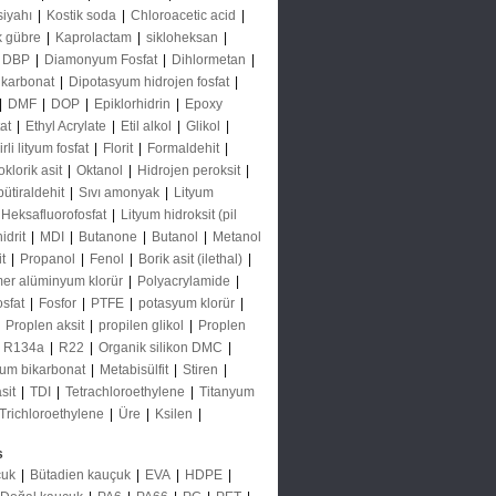
siyahı
|
Kostik soda
|
Chloroacetic acid
|
k gübre
|
Kaprolactam
|
sikloheksan
|
DBP
|
Diamonyum Fosfat
|
Dihlormetan
|
 karbonat
|
Dipotasyum hidrojen fosfat
|
|
DMF
|
DOP
|
Epiklorhidrin
|
Epoxy
tat
|
Ethyl Acrylate
|
Etil alkol
|
Glikol
|
li lityum fosfat
|
Florit
|
Formaldehit
|
oklorik asit
|
Oktanol
|
Hidrojen peroksit
|
bütiraldehit
|
Sıvı amonyak
|
Lityum
 Heksafluorofosfat
|
Lityum hidroksit (pil
idrit
|
MDI
|
Butanone
|
Butanol
|
Metanol
it
|
Propanol
|
Fenol
|
Borik asit (ilethal)
|
mer alüminyum klorür
|
Polyacrylamide
|
osfat
|
Fosfor
|
PTFE
|
potasyum klorür
|
|
Proplen aksit
|
propilen glikol
|
Proplen
|
R134a
|
R22
|
Organik silikon DMC
|
um bikarbonat
|
Metabisülfit
|
Stiren
|
asit
|
TDI
|
Tetrachloroethylene
|
Titanyum
Trichloroethylene
|
Üre
|
Ksilen
|
s
çuk
|
Bütadien kauçuk
|
EVA
|
HDPE
|