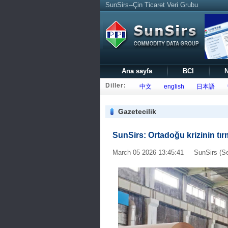
SunSirs--Çin Ticaret Veri Grubu
Ana sayfa
BCI
N
Diller:
中文
english
日本語
Gazetecilik
SunSirs: Ortadoğu krizinin tı
March 05 2026 13:45:41 SunSirs (Se