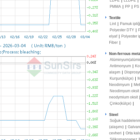
LDPE
|
LLDPE
|
PMMA
|
PP
|
PS
Textile
Lint
|
Pamuk ipli
Polyester DTY
|
elyaf
|
Polyester i
Fiber
|
Non-ferrous meta
Alüminyum(alümi
Antimonyum
|
Ko
alaşım
|
Disprosy
Kurşun(külçe)
|
M
Neodimyum
|
Met
Neodimyum oksit
neodymium oksit
Çinko(külçe)
|
Steel
Soğuk haddelenm
(alaşımı)
|
Galvan
cevheri
|
Orta kal
Silikomanganez