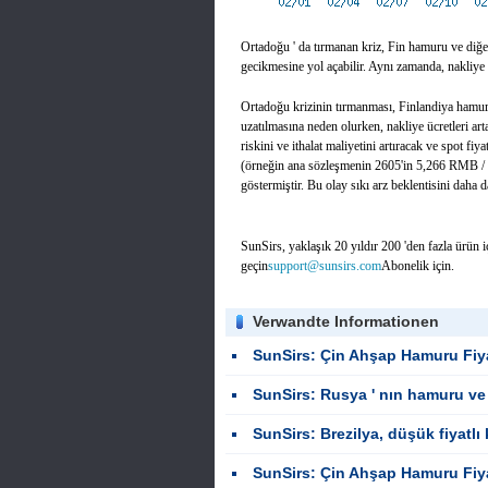
Ortadoğu ' da tırmanan kriz, Fin hamuru ve diğe
gecikmesine yol açabilir. Aynı zamanda, nakliye üc
Ortadoğu krizinin tırmanması, Finlandiya hamuru
uzatılmasına neden olurken, nakliye ücretleri arta
riskini ve ithalat maliyetini artıracak ve spot fiy
(örneğin ana sözleşmenin 2605'in 5,266 RMB / to
göstermiştir. Bu olay sıkı arz beklentisini daha da 
SunSirs, yaklaşık 20 yıldır 200 'den fazla ürün içi
geçin
support@sunsirs.com
Abonelik için.
Verwandte Informationen
SunSirs: Çin Ahşap Hamuru Fiyatları Hafif Bir Aşağı Eğilim Gös
SunSirs: Rusya ' nın hamuru ve kağıt üretimi
SunSirs: Brezilya, düşük fiyatlı kağıt ürünlerinin ithalatını en
SunSirs: Çin Ahşap Hamuru Fiyatları Temmuz ayında Karışık Eğilimler