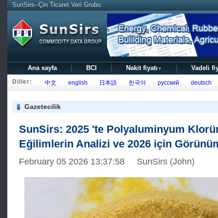
SunSirs--Çin Ticaret Veri Grubu
Ana sayfa
BCI
Nakit fiyatı
Vadeli fi
▼
Diller:
中文
english
日本語
한국어
русский
deutsch
Gazetecilik
SunSirs: 2025 'te Polyaluminyum Klorü
Eğilimlerin Analizi ve 2026 için Görünü
February 05 2026 13:37:58 SunSirs (John)