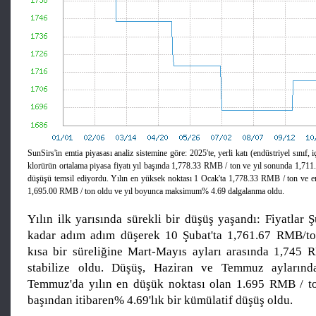
SunSirs'in emtia piyasası analiz sistemine göre: 2025'te, yerli katı (endüstriyel sını
klorürün ortalama piyasa fiyatı yıl başında 1,778.33 RMB / ton ve yıl sonunda 1,711
düşüşü temsil ediyordu. Yılın en yüksek noktası 1 Ocak'ta 1,778.33 RMB / ton ve e
1,695.00 RMB / ton oldu ve yıl boyunca maksimum% 4.69 dalgalanma oldu.
Yılın ilk yarısında sürekli bir düşüş yaşandı: Fiyatlar
kadar adım adım düşerek 10 Şubat'ta 1,761.67 RMB/ton
kısa bir süreliğine Mart-Mayıs ayları arasında 1,745 
stabilize oldu. Düşüş, Haziran ve Temmuz aylarınd
Temmuz'da yılın en düşük noktası olan 1.695 RMB / ton
başından itibaren% 4.69'lık bir kümülatif düşüş oldu.