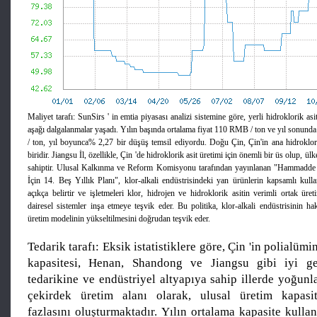
Maliyet tarafı: SunSirs ' in emtia piyasası analizi sistemine göre, yerli hidroklorik as
aşağı dalgalanmalar yaşadı. Yılın başında ortalama fiyat 110 RMB / ton ve yıl sonun
/ ton, yıl boyunca% 2,27 bir düşüş temsil ediyordu. Doğu Çin, Çin'in ana hidroklori
biridir. Jiangsu İl, özellikle, Çin 'de hidroklorik asit üretimi için önemli bir üs olup, ü
sahiptir. Ulusal Kalkınma ve Reform Komisyonu tarafından yayınlanan "Hammadde En
İçin 14. Beş Yıllık Planı", klor-alkali endüstrisindeki yan ürünlerin kapsamlı kullan
açıkça belirtir ve işletmeleri klor, hidrojen ve hidroklorik asitin verimli ortak üre
dairesel sistemler inşa etmeye teşvik eder. Bu politika, klor-alkali endüstrisinin h
üretim modelinin yükseltilmesini doğrudan teşvik eder.
Tedarik tarafı: Eksik istatistiklere göre, Çin 'in polialü
kapasitesi, Henan, Shandong ve Jiangsu gibi iyi g
tedarikine ve endüstriyel altyapıya sahip illerde yoğun
çekirdek üretim alanı olarak, ulusal üretim kapasi
fazlasını oluşturmaktadır. Yılın ortalama kapasite kulla