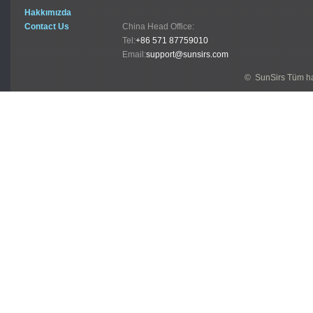
Hakkımızda
Contact Us
China Head Office:
Tel:
+86 571 87759010
Email:
support@sunsirs.com
© SunSirs Tüm hak