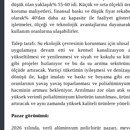
düşük olan yaklaşık% 55-60 idi. Küçük ve orta ölçekli üret
koruma maliyetleri, finansal baskı ve düşük fiyat rekab
olarak% 40'dan daha az kapasite ile faaliyet göster
işletmeler, ölçeği ve teknolojik avantajlarına dayanar
kullanım oranlarına ulaşabilirler.
Talep tarafı: Su ekolojik çevresinin korunması için ulusal
uygulamaya devam etti ve kentsel kanalizasyon arı
yükseltilmesi ve yenilenmesi ve siyah ve kokulu su kütl
gibi projeler hızlanıyor ve bu da su arıtma sektörün
ölçüde artıracak. Yurtiçi tüketimin iyileşmesi ve denizaşı
dönüşü ile, kağıt imalatı ve baskı ve boyama gibi end
oranlarının yavaş yavaş toparlanması ve polialüminyum
hacminin artması bekleniyor. Arıtılması zor olan atık s
yüksek verimli polialüminyum klorürün tanıtılması, ürün
artıracak ve aynı zamanda yüksek kaliteli ürünlere yönelik
Pazar görünümü:
2026 yılında, yerli alüminyum policlorür pazarı, mev