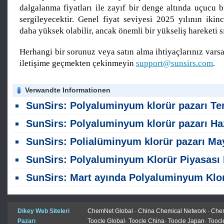
dalgalanma fiyatları ile zayıf bir denge altında uçucu 
sergileyecektir. Genel fiyat seviyesi 2025 yılının ikin
daha yüksek olabilir, ancak önemli bir yükseliş hareketi sı
Herhangi bir sorunuz veya satın alma ihtiyaçlarınız varsa,
iletişime geçmekten çekinmeyin
support@sunsirs.com
.
Verwandte Informationen
SunSirs: Polyaluminyum klorür pazarı Temmuz ayında hafif bir düşüş gö
SunSirs: Polyaluminyum klorür pazarı Haziran ayında stabil kal
SunSirs: Polialüminyum klorür pazarı Mayıs ayında stabil kal
SunSirs: Polyaluminyum Klorür Piyasası Nisan ayında yüksel
SunSirs: Mart ayında Polyaluminyum Klorür Gül Pazar
Dikey Web Siteleri
ChemNet Global
-
China Chemical Network
-
Chem
Pazarı
Toocle Global
-
Toocle China
-
Toocle Japan
-
Toocl