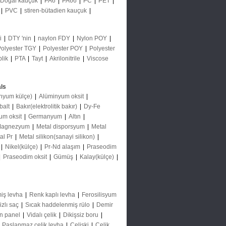
Doğal kauçuk
|
PA6
|
PA66
|
PC
|
PET
|
|
PVC
|
stiren-bütadien kauçuk
|
ği
|
DTY 'nin
|
naylon FDY
|
Nylon POY
|
Polyester TGY
|
Polyester POY
|
Polyester
plik
|
PTA
|
Tayt
|
Akrilonitrile
|
Viscose
ls
nyum külçe)
|
Alüminyum oksit
|
balt
|
Bakır(elektrolitik bakır)
|
Dy-Fe
um oksit
|
Germanyum
|
Altın
|
agnezyum
|
Metal disporsyum
|
Metal
al Pr
|
Metal silikon(sanayi silikon)
|
|
Nikel(külçe)
|
Pr-Nd alaşım
|
Praseodim
|
Praseodim oksit
|
Gümüş
|
Kalay(külçe)
|
iş levha
|
Renk kaplı levha
|
Ferosilisyum
izlı saç
|
Sıcak haddelenmiş rülo
|
Demir
ın panel
|
Vidalı çelik
|
Dikişsiz boru
|
|
Paslanmaz çelik levha
|
Çelişki
|
Çelik