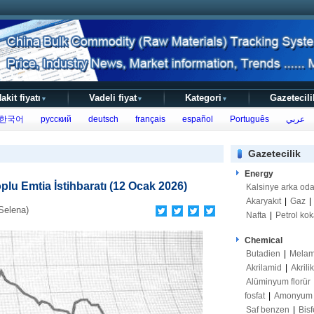
akit fiyatı
Vadeli fiyat
Kategori
Gazetecili
▼
▼
▼
한국어
русский
deutsch
français
español
Português
عربي
Gazetecilik
Energy
oplu Emtia İstihbaratı (12 Ocak 2026)
Kalsinye arka od
Akaryakıt
|
Gaz
|
Selena)
Nafta
|
Petrol kok
Chemical
Butadien
|
Melam
Akrilamid
|
Akrili
Alüminyum florür
fosfat
|
Amonyum s
Saf benzen
|
Bisf