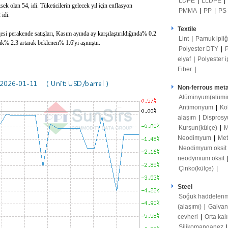
LDPE
|
LLDPE
|
sek olan 54, idi. Tüketicilerin gelecek yıl için enflasyon
PMMA
|
PP
|
PS
 idi.
Textile
si perakende satışları, Kasım ayında ay karşılaştırıldığında% 0.2
Lint
|
Pamuk ipli
rak% 2.3 artarak beklenen% 1.6'yi aşmıştır.
Polyester DTY
|
elyaf
|
Polyester i
Fiber
|
Non-ferrous meta
Alüminyum(alümi
Antimonyum
|
Ko
alaşım
|
Disprosy
Kurşun(külçe)
|
M
Neodimyum
|
Met
Neodimyum oksit
neodymium oksit
Çinko(külçe)
|
Steel
Soğuk haddelenm
(alaşımı)
|
Galvan
cevheri
|
Orta kal
Silikomanganez