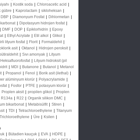
siyahı
|
Kostik soda
|
Chloroacetic acid
|
k gübre
|
Kaprolactam
|
sikloheksan
|
DBP
|
Diamonyum Fosfat
|
Dihlormetan
|
 karbonat
|
Dipotasyum hidrojen fosfat
|
|
DMF
|
DOP
|
Epiklorhidrin
|
Epoxy
tat
|
Ethyl Acrylate
|
Etil alkol
|
Glikol
|
li lityum fosfat
|
Florit
|
Formaldehit
|
oklorik asit
|
Oktanol
|
Hidrojen peroksit
|
bütiraldehit
|
Sıvı amonyak
|
Lityum
 Heksafluorofosfat
|
Lityum hidroksit (pil
idrit
|
MDI
|
Butanone
|
Butanol
|
Metanol
it
|
Propanol
|
Fenol
|
Borik asit (ilethal)
|
mer alüminyum klorür
|
Polyacrylamide
|
osfat
|
Fosfor
|
PTFE
|
potasyum klorür
|
|
Proplen aksit
|
propilen glikol
|
Proplen
|
R134a
|
R22
|
Organik silikon DMC
|
um bikarbonat
|
Metabisülfit
|
Stiren
|
asit
|
TDI
|
Tetrachloroethylene
|
Titanyum
Trichloroethylene
|
Üre
|
Ksilen
|
s
çuk
|
Bütadien kauçuk
|
EVA
|
HDPE
|