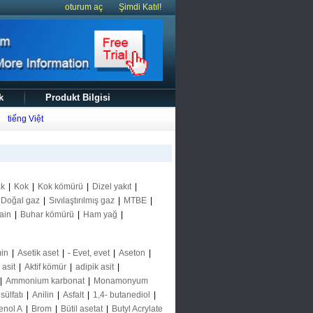
oturum aç
Şimdi Katıl!
k
Produkt Bilgisi
tiếng Việt
ak
|
Kok
|
Kok kömürü
|
Dizel yakıt
|
Doğal gaz
|
Sıvılaştırılmış gaz
|
MTBE
|
ain
|
Buhar kömürü
|
Ham yağ
|
in
|
Asetik aset
|
- Evet, evet
|
Aseton
|
k asit
|
Aktif kömür
|
adipik asit
|
|
Ammonium karbonat
|
Monamonyum
ülfatı
|
Anilin
|
Asfalt
|
1,4- butanediol
|
enol A
|
Brom
|
Bütil asetat
|
Butyl Acrylate