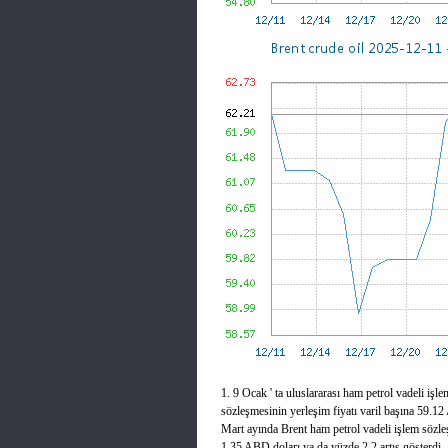
1. 9 Ocak ' ta uluslararası ham petrol vadeli iş
sözleşmesinin yerleşim fiyatı varil başına 59.1
Mart ayında Brent ham petrol vadeli işlem sözle
1,35 ABD doları ya da yüzde 2,2 artış gösterdi.