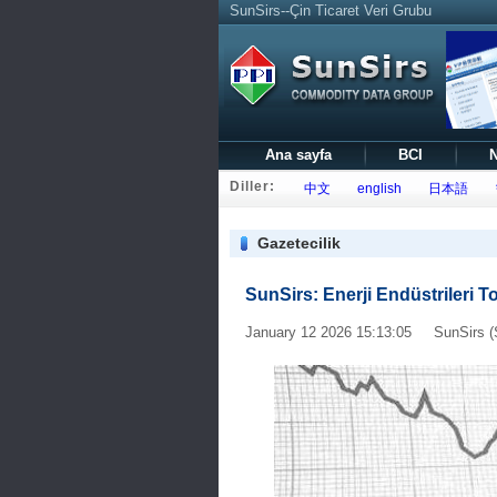
SunSirs--Çin Ticaret Veri Grubu
Ana sayfa
BCI
N
Diller:
中文
english
日本語
Gazetecilik
SunSirs: Enerji Endüstrileri T
January 12 2026 15:13:05 SunSirs (