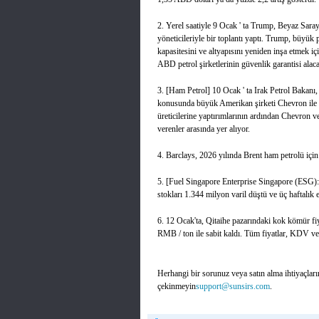
2. Yerel saatiyle 9 Ocak ' ta Trump, Beyaz Saray
yöneticileriyle bir toplantı yaptı. Trump, büyük p
kapasitesini ve altyapısını yeniden inşa etmek i
ABD petrol şirketlerinin güvenlik garantisi alac
3. [Ham Petrol] 10 Ocak ' ta Irak Petrol Bakanı, 
konusunda büyük Amerikan şirketi Chevron ile 
üreticilerine yaptırımlarının ardından Chevron ve
verenler arasında yer alıyor.
4. Barclays, 2026 yılında Brent ham petrolü için 
5. [Fuel Singapore Enterprise Singapore (ESG): 7
stokları 1.344 milyon varil düştü ve üç haftalık
6. 12 Ocak'ta, Qitaihe pazarındaki kok kömür 
RMB / ton ile sabit kaldı. Tüm fiyatlar, KDV ve 
Herhangi bir sorunuz veya satın alma ihtiyaçları
çekinmeyin
support@sunsirs.com
.