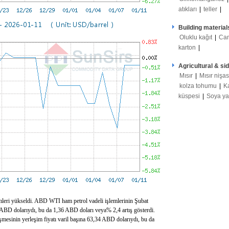
atıkları
|
teller
|
Building material
Oluklu kağıt
|
Ca
karton
|
Agricultural & si
Mısır
|
Mısır nişas
kolza tohumu
|
K
küspesi
|
Soya y
lemleri yükseldi. ABD WTI ham petrol vadeli işlemlerinin Şubat
2 ABD dolarıydı, bu da 1,36 ABD doları veya% 2,4 artış gösterdi.
şmesinin yerleşim fiyatı varil başına 63,34 ABD dolarıydı, bu da