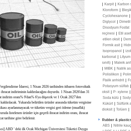
|
Karpit
|
Karbon 
Kloroform
|
Bleşi
Cyclohexanone
|
Diglycol
|
Dimetil
Disodyum Fosfat
reçinesi
|
Etil ase
etilen oksit
|
Demir
Formik asit
|
Hidr
Isopropanol
|
izo
karbonat
|
Lityum
sınıfı)
|
Maleik anh
|
MIBK
|
Natrik as
Polisilikon
|
Poli
Ftalik anhidrit
|
F
Potasyum sülfatı
ergilendirme İdaresi, 1 Nisan 2026 tarihinden itibaren fotovoltaik
 ihracat indiriminin kaldırılacağını duyurdu. 1 Nisan 2026'dan 31
oksit
|
P- xylene
cat indirim oranı% 9'dan% 6'ya düşecek ve 1 Ocak 2027'den
Soda külü
|
Sody
 kaldırılacak. Yukarıda belirtilen ürünler arasında tüketim vergisine
Kükürt
|
Sülfürik 
litikası ayarlanmayacak ve tüketim vergisi geri ödeme (muaflık)
dioksit
|
Tolüen
|
da listelenen ürünler için geçerli ihracat indirim oranı, ihracat
t tarihine göre belirlenir.
Rubber & plastic
ABS
|
Nitrile kau
ksi] ABD ' deki ilk Ocak Michigan Üniversitesi Tüketici Duygu