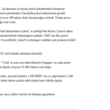
 ' da dünyanın en büyük petrol şirketlerinden bazılarının
etrol şirketlerinin Venezüella petrol endüstrisinin gerekli
çin en az 100 milyar dolar harcayacağını söyledi. Trump ayrıca
ağı sözü verdi.
Irak hükümetinin Lukoil ' in işlettiği Batı Kurna 2 petrol sahası
müzakerelerde bulunduğunu açıkladı. ABD 'nin Rus petrol
 ExxonMobil, Lukoil' in denizaşırı varlıkları için potansiyel teklif
65 varil dolarlık tahminini tekrarladı.
 Ocak 'ta sona eren hafta itibariyle Singapur' un yakıt petrol
 en düşük seviyeye 25.408 milyon varil ulaştı.
fiyatları, ana kok kömürü 1,290 RMB / ton ve yağ kömürü 1,340
kabul ödeme şartları dahil olmak üzere fabrika dışıdır.
nız varsa, lütfen SunSirs ile iletişime geçmekten