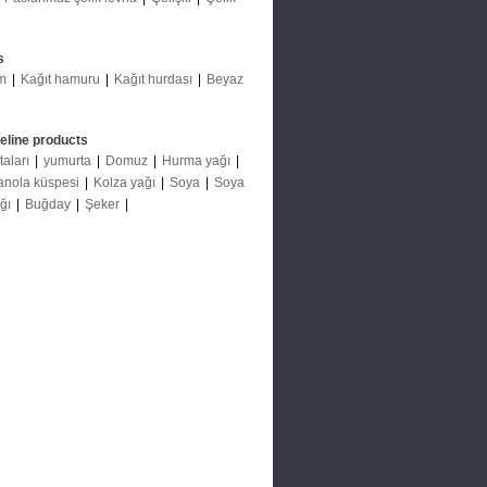
s
m
|
Kağıt hamuru
|
Kağıt hurdası
|
Beyaz
deline products
taları
|
yumurta
|
Domuz
|
Hurma yağı
|
anola küspesi
|
Kolza yağı
|
Soya
|
Soya
ağı
|
Buğday
|
Şeker
|