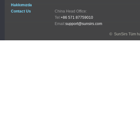
Hakkımızda
Contact Us
China Head Office:
Tel:
+86 571 87759010
Email:
support@sunsirs.com
© SunSirs Tüm hak