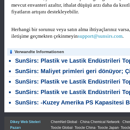
mevcut envanteri azaltır, ithalat düşüşü arzı daha da kısıtl
fiyatların artışını destekleyebilir.
Herhangi bir sorunuz veya satın alma ihtiyaçlarınız varsa,
iletişime geçmekten çekinmeyin
support@sunsirs.com
.
Verwandte Informationen
SunSirs: Plastik ve Lastik Endüstrileri Toplu Emtia İstihbaratı (5 Ağustos 202
SunSirs: Maliyet primleri geri dönüyor; Çin PS fiyatları Temmuz ikinci yarısında artıyo
SunSirs: Plastik ve Lastik Endüstrileri Toplu Emtia İstihbaratı (17 Temmuz 202
SunSirs: Plastik ve Lastik Endüstrileri Toplu Emtia İstihbaratı (2 Temmuz 202
SunSirs: -Kuzey Amerika PS Kapasitesi Büzülmesi ve Yerli Sezon Altında Sürükleme: Polistiren Değer Zincirinin Derinlemli Spot Pazar Analizi (25 Haziran 
Dikey Web Siteleri
ChemNet Global
-
China Chemical Network
-
Chem
Pazarı
Toocle Global
-
Toocle China
-
Toocle Japan
-
Toocl