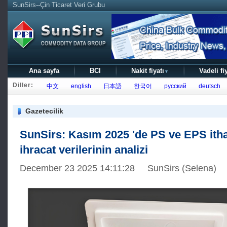
SunSirs--Çin Ticaret Veri Grubu
Ana sayfa
BCI
Nakit fiyatı
Vadeli fi
▼
Diller:
中文
english
日本語
한국어
русский
deutsch
Gazetecilik
SunSirs: Kasım 2025 'de PS ve EPS itha
ihracat verilerinin analizi
December 23 2025 14:11:28 SunSirs (Selena)