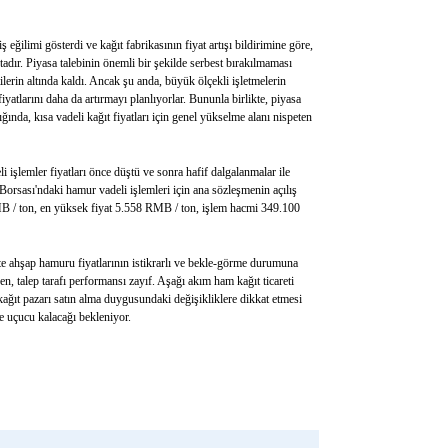
eğilimi gösterdi ve kağıt fabrikasının fiyat artışı bildirimine göre,
adır. Piyasa talebinin önemli bir şekilde serbest bırakılmaması
tilerin altında kaldı. Ancak şu anda, büyük ölçekli işletmelerin
fiyatlarını daha da artırmayı planlıyorlar. Bununla birlikte, piyasa
ında, kısa vadeli kağıt fiyatları için genel yükselme alanı nispeten
i işlemler fiyatları önce düştü ve sonra hafif dalgalanmalar ile
 Borsası'ndaki hamur vadeli işlemleri için ana sözleşmenin açılış
MB / ton, en yüksek fiyat 5.558 RMB / ton, işlem hacmi 349.100
te ahşap hamuru fiyatlarının istikrarlı ve bekle-görme durumuna
en, talep tarafı performansı zayıf. Aşağı akım ham kağıt ticareti
ağıt pazarı satın alma duygusundaki değişikliklere dikkat etmesi
e uçucu kalacağı bekleniyor.