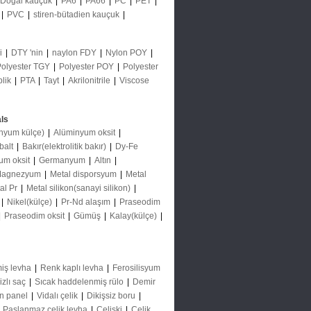
Doğal kauçuk
|
PA6
|
PA66
|
PC
|
PET
|
|
PVC
|
stiren-bütadien kauçuk
|
ği
|
DTY 'nin
|
naylon FDY
|
Nylon POY
|
Polyester TGY
|
Polyester POY
|
Polyester
plik
|
PTA
|
Tayt
|
Akrilonitrile
|
Viscose
ls
nyum külçe)
|
Alüminyum oksit
|
balt
|
Bakır(elektrolitik bakır)
|
Dy-Fe
um oksit
|
Germanyum
|
Altın
|
agnezyum
|
Metal disporsyum
|
Metal
al Pr
|
Metal silikon(sanayi silikon)
|
|
Nikel(külçe)
|
Pr-Nd alaşım
|
Praseodim
|
Praseodim oksit
|
Gümüş
|
Kalay(külçe)
|
iş levha
|
Renk kaplı levha
|
Ferosilisyum
izlı saç
|
Sıcak haddelenmiş rülo
|
Demir
ın panel
|
Vidalı çelik
|
Dikişsiz boru
|
|
Paslanmaz çelik levha
|
Çelişki
|
Çelik