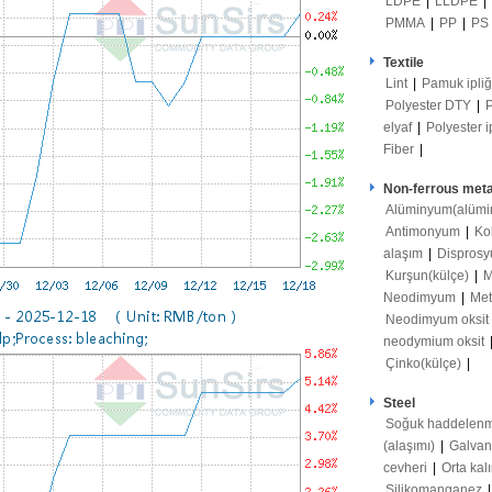
LDPE
|
LLDPE
|
PMMA
|
PP
|
PS
Textile
Lint
|
Pamuk ipli
Polyester DTY
|
elyaf
|
Polyester i
Fiber
|
Non-ferrous meta
Alüminyum(alümi
Antimonyum
|
Ko
alaşım
|
Disprosy
Kurşun(külçe)
|
M
Neodimyum
|
Met
Neodimyum oksit
neodymium oksit
Çinko(külçe)
|
Steel
Soğuk haddelenm
(alaşımı)
|
Galvan
cevheri
|
Orta kal
Silikomanganez