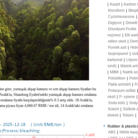
|
Karpit
|
Karbon 
Kloroform
|
Bleşi
Cyclohexanone
|
Diglycol
|
Dimetil
Disodyum Fosfat
reçinesi
|
Etil ase
etilen oksit
|
Demir
Formik asit
|
Hidr
Isopropanol
|
izo
karbonat
|
Lityum
sınıfı)
|
Maleik anh
|
MIBK
|
Natrik as
Polisilikon
|
Poli
Ftalik anhidrit
|
F
sine göre, yumuşak ahşap hamuru ve sert ahşap hamuru fiyatları bu
Potasyum sülfatı
 18 Aralık'ta, Shandong Eyaleti'ndeki yumuşak ahşap hamuru ortalama
oksit
|
P- xylene
ortalama fiyatla karşılaştırıldığında% 0.3 artış oldu. 18 Aralık'ta,
Soda külü
|
Sody
ma piyasa fiyatı 4,666.67 RMB / ton idi, 14 Aralık'taki ortalama
Kükürt
|
Sülfürik 
dioksit
|
Tolüen
|
Rubber & plastic
ABS
|
Nitrile kau