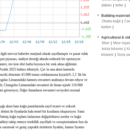
atıkları
|
teller
|
Building material
Oluklu kağıt
|
Ca
karton
|
Agricultural & si
Mısır
|
Mısır nişas
kolza tohumu
|
K
le ilgili mevcut haberler marjinal olarak zayıflamıştır ve pazar odak
küspesi
|
Soya y
pot piyasası, maliyet desteği altında istikrarlı bir operasyon
teri, üst üste dört hafta boyunca bir stok alma eğilimini
Aralık 2025 haftası itibariyle, Çin 'in ana akım hamurlu
önceki dönemin 43.000 tonun stoklamasına kıyasla% 2,1' lik bir
ingdao Limanındaki hamuru envanteri azalmaya devam ediyor ve
adı; Changshu Limanındaki envanteri de liman içinde 110.000
ini gösteriyor; Diğer limanların envanteri seviyeleri normal
aşağı akım ham kağıt pazarlarında zayıf ticaret ve yüksek
letimi ile fiyatlarda hala temel bir kısıtlama oluşturuyor. Satın
 bitmiş kağıt toplam fazlasının değiştirilmesi zordur ve kağıt
ddeyi takip etmeye isteklilik zayıfladı ve soruşturmaların hızı da
n sarımsak ve geniş yapraklı ürünlerin fiyatları, hamur fiyatını