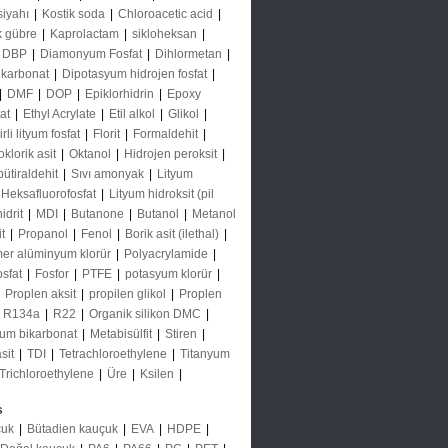
siyahı
|
Kostik soda
|
Chloroacetic acid
|
k gübre
|
Kaprolactam
|
sikloheksan
|
DBP
|
Diamonyum Fosfat
|
Dihlormetan
|
 karbonat
|
Dipotasyum hidrojen fosfat
|
|
DMF
|
DOP
|
Epiklorhidrin
|
Epoxy
tat
|
Ethyl Acrylate
|
Etil alkol
|
Glikol
|
li lityum fosfat
|
Florit
|
Formaldehit
|
oklorik asit
|
Oktanol
|
Hidrojen peroksit
|
bütiraldehit
|
Sıvı amonyak
|
Lityum
 Heksafluorofosfat
|
Lityum hidroksit (pil
idrit
|
MDI
|
Butanone
|
Butanol
|
Metanol
it
|
Propanol
|
Fenol
|
Borik asit (ilethal)
|
mer alüminyum klorür
|
Polyacrylamide
|
osfat
|
Fosfor
|
PTFE
|
potasyum klorür
|
|
Proplen aksit
|
propilen glikol
|
Proplen
|
R134a
|
R22
|
Organik silikon DMC
|
um bikarbonat
|
Metabisülfit
|
Stiren
|
asit
|
TDI
|
Tetrachloroethylene
|
Titanyum
Trichloroethylene
|
Üre
|
Ksilen
|
s
çuk
|
Bütadien kauçuk
|
EVA
|
HDPE
|