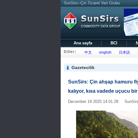
SunSirs--Çin Ticaret Veri Grubu
Ana sayfa
BCI
N
Diller:
中文
english
日本語
Gazetecilik
SunSirs: Çin ahşap hamuru fiya
kalıyor, kısa vadede uçucu bir
December 19 2025 14:01:28 SunSirs