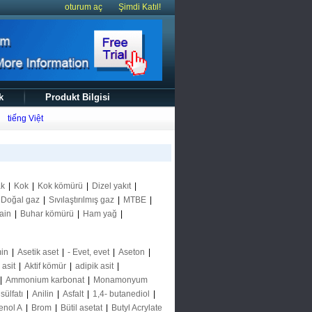
oturum aç
Şimdi Katıl!
k
Produkt Bilgisi
tiếng Việt
ak
|
Kok
|
Kok kömürü
|
Dizel yakıt
|
Doğal gaz
|
Sıvılaştırılmış gaz
|
MTBE
|
ain
|
Buhar kömürü
|
Ham yağ
|
in
|
Asetik aset
|
- Evet, evet
|
Aseton
|
k asit
|
Aktif kömür
|
adipik asit
|
|
Ammonium karbonat
|
Monamonyum
ülfatı
|
Anilin
|
Asfalt
|
1,4- butanediol
|
enol A
|
Brom
|
Bütil asetat
|
Butyl Acrylate