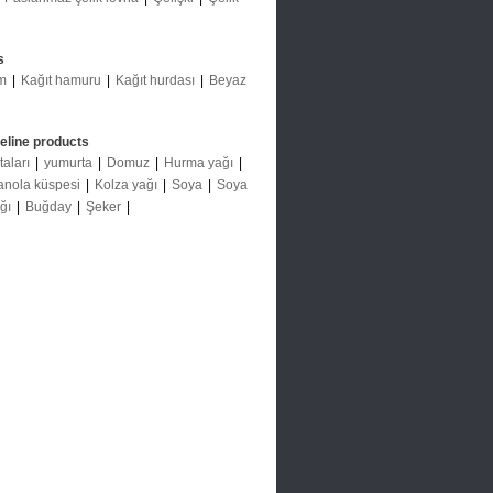
s
m
|
Kağıt hamuru
|
Kağıt hurdası
|
Beyaz
deline products
taları
|
yumurta
|
Domuz
|
Hurma yağı
|
anola küspesi
|
Kolza yağı
|
Soya
|
Soya
ağı
|
Buğday
|
Şeker
|