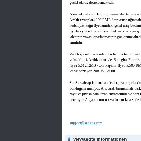
geçici olarak desteklemektedir.
Aşağı akım beyaz karton piyasası dar bir yükseliş 
Aralık fiyat planı 200 RMB / ton artışa uğramakt
nedeniyle, kağıt fiyatlarındaki genel artış beklen
fiyatları yükseltme zihniyeti hala açık ve sipariş 
talebinin yavaş toparlanmasının göz önüne alındığ
sınırlıdır.
Vadeli işlemler açısından, bu haftaki hamur vadel
yükseldi. 18 Aralık itibariyle, Shanghai Futures
fiyatı 5.512 RMB / ton, kapanış fiyatı 5.500 R
lot ve pozisyon 208.050 lot idi.
SunSirs ahşap hamuru analistleri, yakın gelecek
döndüğüne inanıyor. Arıt tarafı basıncı hala vark
zayıf ve piyasa hala liman envanterinde ve ham k
gerekiyor. Ahşap hamuru fiyatlarının kısa vaded
support@sunsirs.com
.
Verwandte Informationen