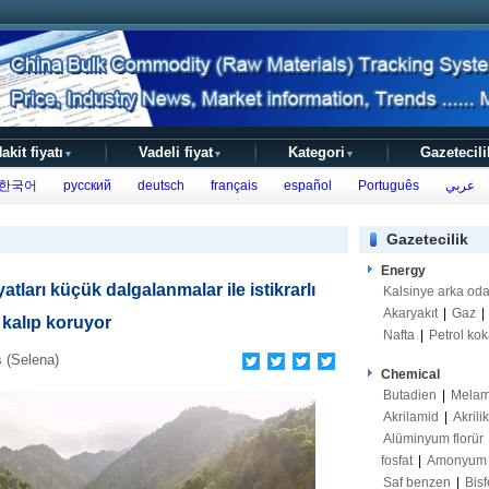
akit fiyatı
Vadeli fiyat
Kategori
Gazetecili
▼
▼
▼
한국어
русский
deutsch
français
español
Português
عربي
Gazetecilik
Energy
tları küçük dalgalanmalar ile istikrarlı
Kalsinye arka od
Akaryakıt
|
Gaz
|
 kalıp koruyor
Nafta
|
Petrol kok
 (Selena)
Chemical
Butadien
|
Melam
Akrilamid
|
Akrili
Alüminyum florür
fosfat
|
Amonyum s
Saf benzen
|
Bisf