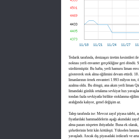
Tedarik tarafında, denizaşırı üretim kesintileri i
noktası yerli envanter gerçekliğine geri döndü. S
sürdürmüştür. Bu hafta, yerli hamuru liman envan
göstererek stok alma eğilimini devam ettirdi. 18 
limanlarının örnek envanteri 1.993 milyon ton, 
azalma oldu. Bu döngü, ana akım yerli liman Q
limandaki günlük ortalama sevkiyat hızı yavaşl
tondan fazla sevkiyatla birlikte stoklanma eğilim
aralığında kalıyor, genel değişim az.
Talep tarafında ise: Mevcut zayıf piyasa talebi, 
fiyatlardaki hammaddelerin aşağı akımdaki zayıf i
alma pazarı nispeten ihtiyatlıdır. Buna ek olarak,
şirketlerinin brüt kârı kötüleşti. Yükselen hamma
yavaşladı. Ancak dış piyasadaki istikrarlı ve arta