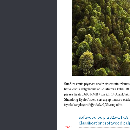
SunSirs emtia piyasası analiz sisteminin izleme
hafta küçük dalgalanmalar ile istikrarlı kaldı.
piyasa fiyatı 5.600 RMB / ton idi, 14 Aralık'taki 
Shandong Eyaleti'ndeki sert ahşap hamuru ortala
fiyatla karşılaştırıldığında% 0,36 artış oldu.