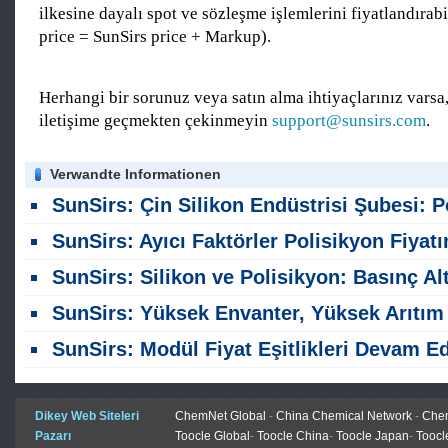
ilkesine dayalı spot ve sözleşme işlemlerini fiyatlandırabi
price = SunSirs price + Markup).
Herhangi bir sorunuz veya satın alma ihtiyaçlarınız varsa,
iletişime geçmekten çekinmeyin
support@sunsirs.com
.
Verwandte Informationen
SunSirs: Çin Silikon Endüstrisi Şubesi: Polisikyon Ticaret Bu Hafta Duraklandı; Piyasa Yönü Bekli
SunSirs: Ayıcı Faktörler Polisikyon Fiyatını Sınırlıyor; Ağustos Tedarik Zinciri Üretim Programlarına Oda
SunSirs: Silikon ve Polisikyon: Basınç Altında Temeller; Yeni Sürücüleri Bekliy
SunSirs: Yüksek Envanter, Yüksek Arıtım ve Zayıf Talep ile Karakteristikli Polisikyon Paz
SunSirs: Modül Fiyat Eşitlikleri Devam Ediyor; Polisilyon Fiyatları Sabit Kalıy
Dikey Web Siteleri
ChemNet Global
-
China Chemical Network
-
Chem
Pazarı
Toocle Global
-
Toocle China
-
Toocle Japan
-
Toocl