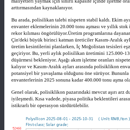
maliyetleri yaymak için sınırlı kapasite içinde işletme ora
arttırmasından kaynaklanıyor.
Bu arada, polisilikan talebi nispeten stabil kaldı. Ekim ay
envanter eklemelerinin 20.000 tonu aşması ve yıllık stok 
rekor kılıması öngörülüyor.Üretim programlarına dayana
Çin'deki büyük birinci katman üreticiler Kasım-Aralık ay
üretim kesintilerini planlarken, İç Moğolistan tesisleri e
geçiriyor. Bu, yerli aylık polisilikan üretimini 125.000-1
düşürmesi bekleniyor. Aşağı akım işletme oranları nispete
kalıyor ve Kasım-Aralık ayları arasında polisiklikon env
potansiyel bir yavaşlama olduğunu öne sürüyor. Bununla b
envanterlerinin 2025 sonuna kadar 400.000 tonu aşma ola
Genel olarak, polisiklikon pazarındaki mevcut aşırı arz 
iyileşmedi. Kısa vadede, piyasa politika beklentileri aras
istikrarlı bir operasyon sürdürülebilir.