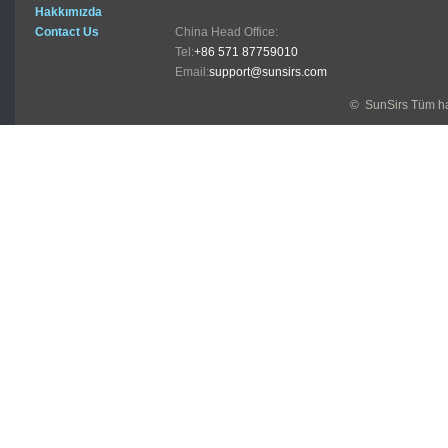
Hakkımızda
Contact Us
China Head Office:
Tel:
+86 571 87759010
Email:
support@sunsirs.com
© SunSirs Tüm hak