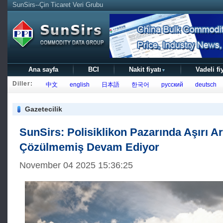
SunSirs--Çin Ticaret Veri Grubu
Ana sayfa
BCI
Nakit fiyatı
Vadeli fi
▼
Diller:
中文
english
日本語
한국어
русский
deutsch
Gazetecilik
SunSirs: Polisiklikon Pazarında Aşırı 
Çözülmemiş Devam Ediyor
November 04 2025 15:36:25