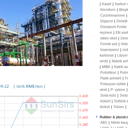
|
Karpit
|
Karbon 
Kloroform
|
Bleşi
Cyclohexanone
|
Diglycol
|
Dimetil
Disodyum Fosfat
reçinesi
|
Etil ase
etilen oksit
|
Demir
Formik asit
|
Hidr
Isopropanol
|
izo
karbonat
|
Lityum
sınıfı)
|
Maleik anh
|
MIBK
|
Natrik as
Polisilikon
|
Poli
Ftalik anhidrit
|
F
Potasyum sülfatı
oksit
|
P- xylene
Soda külü
|
Sody
Kükürt
|
Sülfürik 
dioksit
|
Tolüen
|
Rubber & plastic
ABS
|
Nitrile kau