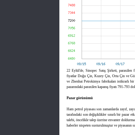
22 Eylül'de, Sinopec Satış Şirketi, paraxilen f
fiyatlar Doğu Çin, Kuzey Çin, Orta Çin ve Gü
ve Zhenhai Petrokimya fabrikaları istikrarlı bir
pazarındaki paraxilen kapanış fiyatı 791-793 do
Pazar görünümü
Ham petrol piyasası son zamanlarda zayıf, zayı
tarafındaki son değişiklikler sınırlı bir pazar etk
talebi, öncelikle talep üzerine envanter doldurma
haberler nispeten susturulmuştur ve piyasanın sını