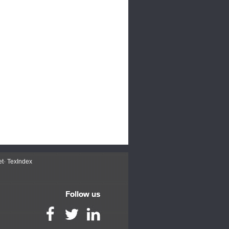
et
-
TexIndex
Follow us