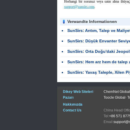
Herhangi bir sorunuz veya satın alma ihtiyaçl
support@sunsirs.com
.
Verwandte Informationen
SunSirs: Arıtım, Talep ve Maliyetlerin Etkileşimi Tarafından Sür
SunSirs: Düşük Envanter Seviyeleri Maliyet Tarafı Tavır Rüzgârları ile Birleştir
SunSirs: Orta Doğu'daki Jeopolitik Kaos, Kaplama Tedarik Zincirini Yeniden Şekillendiriyor: B
SunSirs: Hem arz hem de talep zayıfken, Xilen fiyat
SunSirs: Yavaş Taleple, Xilen P
Dikey Web Siteleri
ChemNet Global
Pazarı
Toocle Global
-
T
Hakkımızda
Contact Us
China Head
Tel:
+86 571 877
Email:
support@s