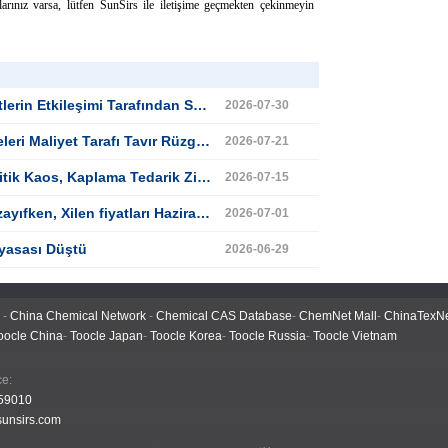
arınız varsa, lütfen SunSirs ile iletişime geçmekten çekinmeyin
üklenen Xilen Fiyatları Arttı ve Temmuz ayında Geri Çekildi
2026-07-30
ildi, Dalgalanmalar Arasında Xilen Fiyatlarını Yukarı Eğilimine Sürükledi
2026-07-21
ir Hint Devinin %12'lik Artışının Ardında Çin Ham Madde İhracatı ve Fiyat Değişimleri
2026-07-15
ları Haziran ayında aşağı doğru eğilimi gösterdi
2026-07-01
iyasası Düştü
2026-06-29
-
China Chemical Network
-
Chemical CAS Database
-
ChemNet Mall
-
ChinaTexN
oocle China
-
Toocle Japan
-
Toocle Korea
-
Toocle Russia
-
Toocle Vietnam
 Office:
59010
unsirs.com