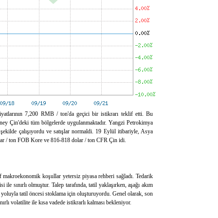
iyatlarının 7,200 RMB / ton'da geçici bir istikrarı teklif etti. Bu
ney Çin'deki tüm bölgelerde uygulanmaktadır. Yangzi Petrokimya
 şekilde çalışıyordu ve satışlar normaldi. 19 Eylül itibariyle, Asya
lar / ton FOB Kore ve 816-818 dolar / ton CFR Çin idi.
f makroekonomik koşullar yetersiz piyasa rehberi sağladı. Tedarik
isi ile sınırlı olmuştur. Talep tarafında, tatil yaklaşırken, aşağı akım
 yoluyla tatil öncesi stoklama için oluşturuyordu. Genel olarak, son
rlı volatilite ile kısa vadede istikrarlı kalması bekleniyor.