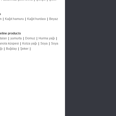
s
m
|
Kağıt hamuru
|
Kağıt hurdası
|
Beyaz
deline products
taları
|
yumurta
|
Domuz
|
Hurma yağı
|
anola küspesi
|
Kolza yağı
|
Soya
|
Soya
ağı
|
Buğday
|
Şeker
|