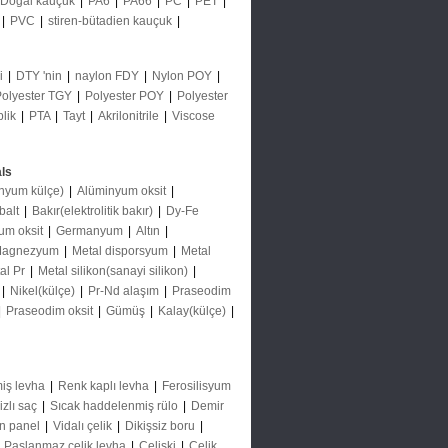
Doğal kauçuk
|
PA6
|
PA66
|
PC
|
PET
|
|
PVC
|
stiren-bütadien kauçuk
|
ği
|
DTY 'nin
|
naylon FDY
|
Nylon POY
|
Polyester TGY
|
Polyester POY
|
Polyester
plik
|
PTA
|
Tayt
|
Akrilonitrile
|
Viscose
ls
nyum külçe)
|
Alüminyum oksit
|
balt
|
Bakır(elektrolitik bakır)
|
Dy-Fe
um oksit
|
Germanyum
|
Altın
|
agnezyum
|
Metal disporsyum
|
Metal
al Pr
|
Metal silikon(sanayi silikon)
|
|
Nikel(külçe)
|
Pr-Nd alaşım
|
Praseodim
|
Praseodim oksit
|
Gümüş
|
Kalay(külçe)
|
iş levha
|
Renk kaplı levha
|
Ferosilisyum
izlı saç
|
Sıcak haddelenmiş rülo
|
Demir
ın panel
|
Vidalı çelik
|
Dikişsiz boru
|
|
Paslanmaz çelik levha
|
Çelişki
|
Çelik