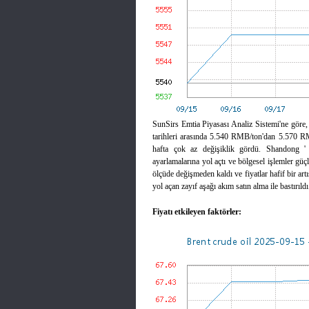
SunSirs Emtia Piyasası Analiz Sistemi'ne göre, 
tarihleri arasında 5.540 RMB/ton'dan 5.570 RMB
hafta çok az değişiklik gördü. Shandong ' 
ayarlamalarına yol açtı ve bölgesel işlemler güç
ölçüde değişmeden kaldı ve fiyatlar hafif bir artış
yol açan zayıf aşağı akım satın alma ile bastırıldı
Fiyatı etkileyen faktörler: