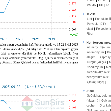
LDPE
|
LLDPE
|
PMMA
|
PP
|
PS
Textile
Lint
|
Pamuk ipli
Polyester DTY
|
elyaf
|
Polyester i
Fiber
|
Non-ferrous meta
xilen pazarı geçen hafta hafif bir artış gördü ve 15-22 Eylül 2025
Alüminyum(alümi
/ton'a yükseldi,% 0,54 artış oldu. Yurt içi xilen piyasası geçen
Antimonyum
|
Ko
daki envanterler düşüktü ve büyük rafinerilerde küçük fiyat
alaşım
|
Disprosy
lü talep tarafından yönlendirildi. Doğu Çin 'deki envanterler büyük
Kurşun(külçe)
|
M
 gösterdi. Güney Çin'deki ticaret faaliyetleri, hafif bir fiyat artışına
.
Neodimyum
|
Met
Neodimyum oksit
neodymium oksit
Çinko(külçe)
|
Steel
Soğuk haddelenm
(alaşımı)
|
Galvan
cevheri
|
Orta kal
Silikomanganez