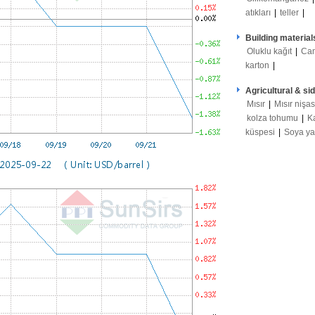
atıkları
|
teller
|
Building material
Oluklu kağıt
|
Ca
karton
|
Agricultural & si
Mısır
|
Mısır nişas
kolza tohumu
|
K
küspesi
|
Soya y