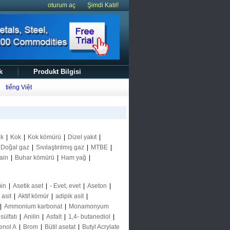
oturum aç
Şimdi Katıl!
k
Produkt Bilgisi
tiếng Việt
ak
|
Kok
|
Kok kömürü
|
Dizel yakıt
|
Doğal gaz
|
Sıvılaştırılmış gaz
|
MTBE
|
ain
|
Buhar kömürü
|
Ham yağ
|
in
|
Asetik aset
|
- Evet, evet
|
Aseton
|
k asit
|
Aktif kömür
|
adipik asit
|
|
Ammonium karbonat
|
Monamonyum
ülfatı
|
Anilin
|
Asfalt
|
1,4- butanediol
|
enol A
|
Brom
|
Bütil asetat
|
Butyl Acrylate