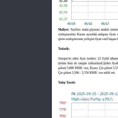
Maliyet:
SunSirs emtia piyasası analizi siste
sözleşmesinin Kasım ayındaki anlaşma fiyatı v
işlem sözleşmesinin yerleşim fiyatı varil başına 
Tedarik:
Sinopec'in xilen fiyat özetleri: 22 Eylül itiba
üretim hem de satışlar istikrarlıydı.Şirket fi
şirketi 5,600 RMB / ton, Kuzey Çin şirketi 5,
Çin şirketi 5,500 - 5,550 RMB / ton teklif etti.
Talep Tarafı: