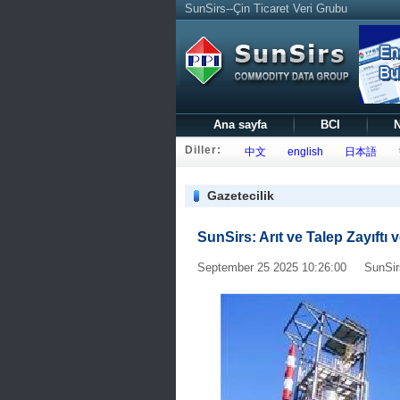
SunSirs--Çin Ticaret Veri Grubu
Ana sayfa
BCI
N
Diller:
中文
english
日本語
Gazetecilik
SunSirs: Arıt ve Talep Zayıftı v
September 25 2025 10:26:00 SunSirs