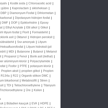
siyahı
|
Kostik soda
|
Chloroacetic acid
|
k gübre
|
Kaprolactam
|
sikloheksan
|
DBP
|
Diamonyum Fosfat
|
Dihlormetan
|
 karbonat
|
Dipotasyum hidrojen fosfat
|
|
DMF
|
DOP
|
Epiklorhidrin
|
Epoxy
tat
|
Ethyl Acrylate
|
Etil alkol
|
Glikol
|
li lityum fosfat
|
Florit
|
Formaldehit
|
oklorik asit
|
Oktanol
|
Hidrojen peroksit
|
bütiraldehit
|
Sıvı amonyak
|
Lityum
 Heksafluorofosfat
|
Lityum hidroksit (pil
idrit
|
MDI
|
Butanone
|
Butanol
|
Metanol
it
|
Propanol
|
Fenol
|
Borik asit (ilethal)
|
mer alüminyum klorür
|
Polyacrylamide
|
osfat
|
Fosfor
|
PTFE
|
potasyum klorür
|
|
Proplen aksit
|
propilen glikol
|
Proplen
|
R134a
|
R22
|
Organik silikon DMC
|
um bikarbonat
|
Metabisülfit
|
Stiren
|
asit
|
TDI
|
Tetrachloroethylene
|
Titanyum
Trichloroethylene
|
Üre
|
Ksilen
|
s
çuk
|
Bütadien kauçuk
|
EVA
|
HDPE
|