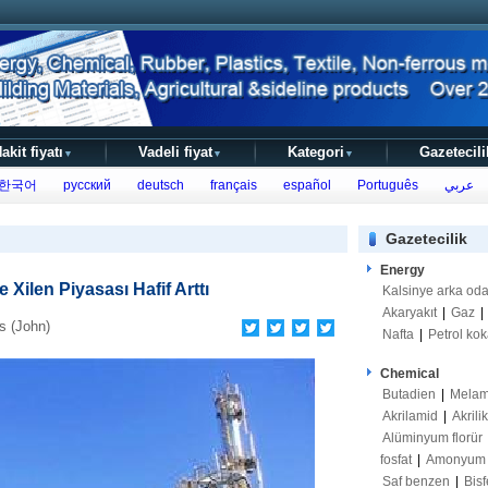
akit fiyatı
Vadeli fiyat
Kategori
Gazetecili
▼
▼
▼
한국어
русский
deutsch
français
español
Português
عربي
Gazetecilik
Energy
e Xilen Piyasası Hafif Arttı
Kalsinye arka od
Akaryakıt
|
Gaz
|
 (John)
Nafta
|
Petrol kok
Chemical
Butadien
|
Melam
Akrilamid
|
Akrili
Alüminyum florür
fosfat
|
Amonyum s
Saf benzen
|
Bisf