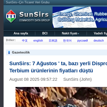
SunSirs--Çin Ticaret Veri Grubu
Ana sayfa
BCI
Nakit fiyatı
Vadeli fi
▼
Diller:
中文
english
日本語
한국어
русский
deutsch
Gazetecilik
SunSirs: 7 Ağustos ' ta, bazı yerli Disp
Terbium ürünlerinin fiyatları düştü
August 08 2025 09:57:22 SunSirs (John)