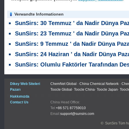
Verwandte Informationen
SunSirs: 30 Temmuz ' da Nadir Dünya Pazar Analiz
SunSirs: 23 Temmuz ' da Nadir Dünya Pazar Analiz
SunSirs: 9 Temmuz ' da Nadir Dünya Pazar Anali
SunSirs: 24 Haziran ' da Nadir Dünya Pazar Analiz
SunSirs: Olumlu Faktörler Tarafından Desteklenerek, Ağır Nadir Toprak Pazarı Yukarı Eğiliminde
Dikey Web Siteleri
ChemNet Global
-
China Chemical Network
-
Chem
Pazarı
Toocle Global
-
Toocle China
-
Toocle Japan
-
Toocl
Hakkımızda
Contact Us
China Head Office:
Tel:
+86 571 87759010
Email:
support@sunsirs.com
© SunSirs Tüm hak