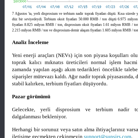
7 Ağustos 'ta, yerli disprosium ve terbium nadir toprak fiyatları düştü. Kısa sürede 
düz bir seviyedeydi. Terbium oksit fiyatları 50.000 RMB / ton düştü 6.975 milyo
fiyatları 8.825 milyon RMB / ton, disprosium oksit fiyatları 1.61 milyon RMB / ton,
2.215 milyon RMB / ton ve disprosium-demir alaşım fiyatları 1.605 milyon RMB / ton 
Analiz İnceleme
Yeni enerji araçları (NEVs) için son piyasa koşulları ol
toprak kalıcı mıknatıs üreticileri normal işlem hacm
zamanda yapılan aşağı akım tedarikleri öncelikle talebe
siparişler mütevazı kaldı. Ağır nadir toprak piyasasında, 
stabil kalırken, terbium fiyatları düşüyordu.
Pazar görünümü
Gelecekte, yerli disprosium ve terbium nadir top
dalgalanması bekleniyor.
Herhangi bir sorunuz veya satın alma ihtiyaçlarınız varsa,
iletişime geçmekten çekinmeyin
support@sunsirs.com
.