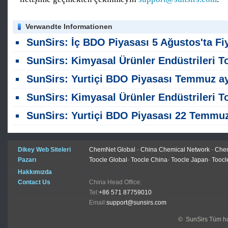
Verwandte Informationen
SunSirs: İç BDO Piyasası 5 Ağustos'ta Fiyat Seviyelerinde Dar Dalgalanmalar Görd
SunSirs: Kimyasal Ürünler Endüstrileri Toplu Emtia İstihbaratı (5 Ağustos 2026
SunSirs: Yurtiçi BDO Piyasası Temmuz ayında Hafif Bir İyileşme Gör
SunSirs: Kimyasal Ürünler Endüstrileri Toplu Emtia İstihbaratı (23 Temmuz 2026
SunSirs: Yurtiçi BDO Piyasası 22 Temmuz ' da Sessiz ve Istikrarlı Ol
Dikey Web Siteleri
ChemNet Global
-
China Chemical Network
-
Chem
Pazarı
Toocle Global
-
Toocle China
-
Toocle Japan
-
Toocl
Hakkımızda
Contact Us
China Head Office:
Tel:
+86 571 87759010
Email:
support@sunsirs.com
© SunSirs Tüm hak