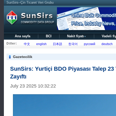
SunSirs--Çin Ticaret Veri Grubu
Ana sayfa
BCI
Nakit fiyatı
Vadeli fi
▼
Diller:
中文
english
日本語
한국어
русский
deutsch
Gazetecilik
SunSirs: Yurtiçi BDO Piyasası Talep 23
Zayıftı
July 23 2025 10:32:22