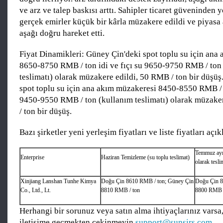
ve arz ve talep baskısı arttı. Sahipler ticaret güveninden 
gerçek emirler küçük bir kârla müzakere edildi ve piyasa 
aşağı doğru hareket etti.
Fiyat Dinamikleri: Güney Çin'deki spot toplu su için ana
8650-8750 RMB / ton idi ve fıçı su 9650-9750 RMB / ton
teslimatı) olarak müzakere edildi, 50 RMB / ton bir düşüş
spot toplu su için ana akım müzakeresi 8450-8550 RMB / t
9450-9550 RMB / ton (kullanım teslimatı) olarak müzake
/ ton bir düşüş.
Bazı şirketler yeni yerleşim fiyatları ve liste fiyatları açık
Temmuz ayın
Enterprise
Haziran Temizleme (su toplu teslimat)
olarak tesli
Xinjiang Lanshan Tunhe Kimya
Doğu Çin 8610 RMB / ton; Güney Çin
Doğu Çin 8
Co., Ltd., Lt.
8810 RMB / ton
8800 RMB /
Herhangi bir sorunuz veya satın alma ihtiyaçlarınız varsa,
iletişime geçmekten çekinmeyin
support@sunsirs.com
.