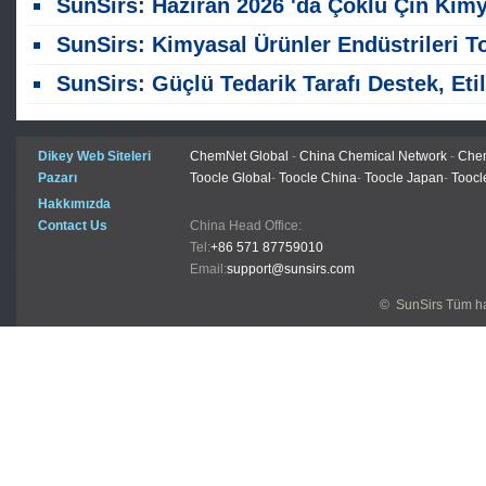
SunSirs: Haziran 2026 'da Çoklu Çin Kimyasal Ürün Kategorisinde İhracatta Dalgala
SunSirs: Kimyasal Ürünler Endüstrileri Toplu Emtia İstihbaratı (17 Temmuz 2026
SunSirs: Güçlü Tedarik Tarafı Destek, Etilen Glikol Vadelilerde Artış Devam Edi
Dikey Web Siteleri
ChemNet Global
-
China Chemical Network
-
Chem
Pazarı
Toocle Global
-
Toocle China
-
Toocle Japan
-
Toocl
Hakkımızda
Contact Us
China Head Office:
Tel:
+86 571 87759010
Email:
support@sunsirs.com
© SunSirs Tüm hak