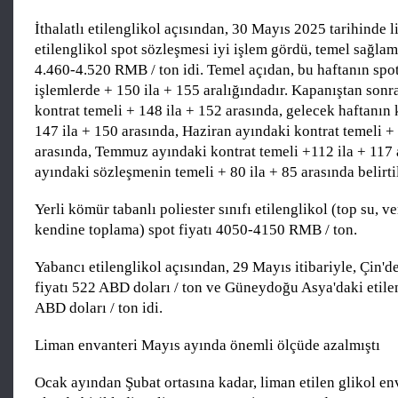
İthalatlı etilenglikol açısından, 30 Mayıs 2025 tarihinde 
etilenglikol spot sözleşmesi iyi işlem gördü, temel sağlam
4.460-4.520 RMB / ton idi. Temel açıdan, bu haftanın spo
işlemlerde + 150 ila + 155 aralığındadır. Kapanıştan sonr
kontrat temeli + 148 ila + 152 arasında, gelecek haftanın 
147 ila + 150 arasında, Haziran ayındaki kontrat temeli +
arasında, Temmuz ayındaki kontrat temeli +112 ila + 117 
ayındaki sözleşmenin temeli + 80 ila + 85 arasında belirti
Yerli kömür tabanlı poliester sınıfı etilenglikol (top su, ve
kendine toplama) spot fiyatı 4050-4150 RMB / ton.
Yabancı etilenglikol açısından, 29 Mayıs itibariyle, Çin'de
fiyatı 522 ABD doları / ton ve Güneydoğu Asya'daki etilen
ABD doları / ton idi.
Liman envanteri Mayıs ayında önemli ölçüde azalmıştı
Ocak ayından Şubat ortasına kadar, liman etilen glikol en