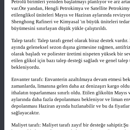
Petrolü birimleri yeniden başlatmayı planlıyor ve arz arta
var.Öte yandan, Hengli Petrokimya ve Satellite Petrokim
etilenglikol üniteleri Mayıs ve Haziran aylarında revizyo
Shenghong Rafineri ve Kimyasal 'ın büyük üniteleri tedari
büyümesini sınırlayan düşük yükle çalıştırıldı.
Talep tarafı: Talep tarafı genel olarak biraz destek vardır.
ayında geleneksel sezon dışına girmesine rağmen, antifri
olarak başladı ve poliester üretimi nispeten yüksek bir se
etilen glikol için bazı talep desteği sağladı ve genel talep
bekleniyordu.
Envanter tarafı: Envanterin azaltılmaya devam etmesi bek
zamanlarda, limanına gelen daha az denizaşırı kargo oldu
ithalatın toparlanması sınırlı oldu. Etilen glikolün Mayıs
aylarında daha fazla depolanması bekleniyor ve liman en
depolanması Haziran ayında hızlanabilir ve bu da fiyatlar
sağlayacaktır.
Maliyet tarafı: Maliyet tarafı zayıf bir desteğe sahiptir.Şu