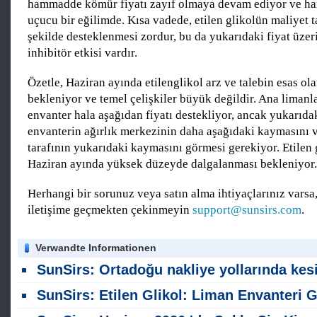
hammadde kömür fiyatı zayıf olmaya devam ediyor ve ham
uçucu bir eğilimde. Kısa vadede, etilen glikolün maliyet t
şekilde desteklenmesi zordur, bu da yukarıdaki fiyat üzeri
inhibitör etkisi vardır.
Özetle, Haziran ayında etilenglikol arz ve talebin esas o
bekleniyor ve temel çelişkiler büyük değildir. Ana liman
envanter hala aşağıdan fiyatı destekliyor, ancak yukarıda
envanterin ağırlık merkezinin daha aşağıdaki kaymasını 
tarafının yukarıdaki kaymasını görmesi gerekiyor. Etilen g
Haziran ayında yüksek düzeyde dalgalanması bekleniyor.
Herhangi bir sorunuz veya satın alma ihtiyaçlarınız varsa,
iletişime geçmekten çekinmeyin
support@sunsirs.com
.
Verwandte Informationen
SunSirs: Ortadoğu nakliye yollarında kesintiler, etilenglikol tedarikini daha da sıkıştırıyo
SunSirs: Etilen Glikol: Liman Envanteri Geri Çekilme Sürüyor; Fiyatlar Dalgalanı