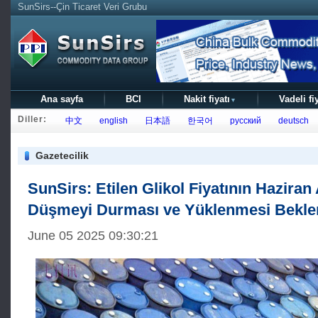
SunSirs--Çin Ticaret Veri Grubu
Ana sayfa
BCI
Nakit fiyatı
Vadeli fi
▼
Diller:
中文
english
日本語
한국어
русский
deutsch
Gazetecilik
SunSirs: Etilen Glikol Fiyatının Haziran
Düşmeyi Durması ve Yüklenmesi Bekle
June 05 2025 09:30:21