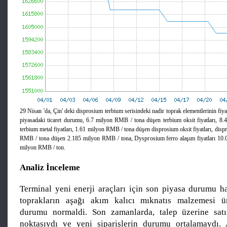
29 Nisan 'da, Çin' deki disprosium terbium serisindeki nadir toprak elementlerinin fiy
piyasadaki ticaret durumu, 6.7 milyon RMB / tona düşen terbium oksit fiyatları, 
terbium metal fiyatları, 1.61 milyon RMB / tona düşen disprosium oksit fiyatları, disp
RMB / tona düşen 2.185 milyon RMB / tona, Dysprosium ferro alaşım fiyatları 10
milyon RMB / ton.
Analiz İnceleme
Terminal yeni enerji araçları için son piyasa durumu ha
toprakların aşağı akım kalıcı mıknatıs malzemesi üre
durumu normaldi. Son zamanlarda, talep üzerine sa
noktasıydı ve yeni siparişlerin durumu ortalamaydı. 