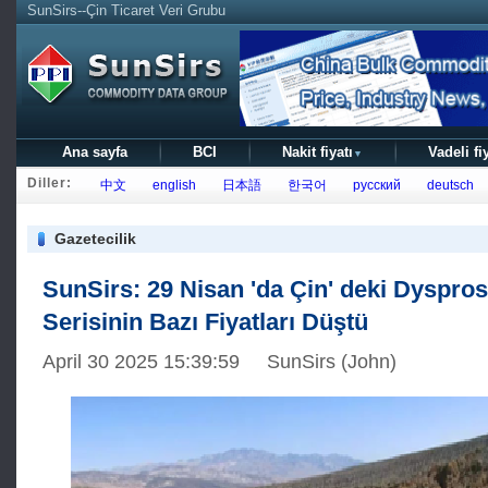
SunSirs--Çin Ticaret Veri Grubu
Ana sayfa
BCI
Nakit fiyatı
Vadeli fi
▼
Diller:
中文
english
日本語
한국어
русский
deutsch
Gazetecilik
SunSirs: 29 Nisan 'da Çin' deki Dyspro
Serisinin Bazı Fiyatları Düştü
April 30 2025 15:39:59 SunSirs (John)