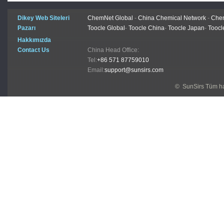
Dikey Web Siteleri
ChemNet Global
-
China Chemical Network
-
Chem
Pazarı
Toocle Global
-
Toocle China
-
Toocle Japan
-
Toocl
Hakkımızda
Contact Us
China Head Office:
Tel:
+86 571 87759010
Email:
support@sunsirs.com
© SunSirs Tüm hak