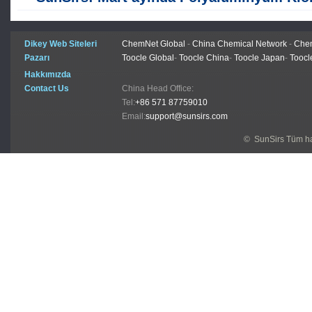
Dikey Web Siteleri
ChemNet Global
-
China Chemical Network
-
Chem
Pazarı
Toocle Global
-
Toocle China
-
Toocle Japan
-
Toocl
Hakkımızda
Contact Us
China Head Office:
Tel:
+86 571 87759010
Email:
support@sunsirs.com
© SunSirs Tüm hak