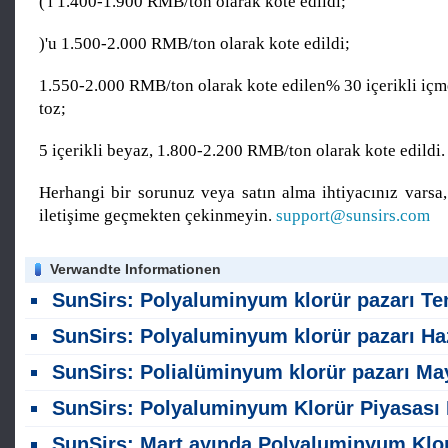
('i 1.400-1.900 RMB/ton olarak kote edildi;
)'u 1.500-2.000 RMB/ton olarak kote edildi;
1.550-2.000 RMB/ton olarak kote edilen% 30 içerikli içm
toz;
5 içerikli beyaz, 1.800-2.200 RMB/ton olarak kote edildi.
Herhangi bir sorunuz veya satın alma ihtiyacınız varsa,
iletişime geçmekten çekinmeyin.
support@sunsirs.com
Verwandte Informationen
SunSirs: Polyaluminyum klorür pazarı Temmuz ayında hafif bir düşüş gö
SunSirs: Polyaluminyum klorür pazarı Haziran ayında stabil kal
SunSirs: Polialüminyum klorür pazarı Mayıs ayında stabil kal
SunSirs: Polyaluminyum Klorür Piyasası Nisan ayında yüksel
SunSirs: Mart ayında Polyaluminyum Klorür Gül Pazar