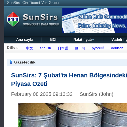
SunSirs--Çin Ticaret Veri Grubu
Ana sayfa
BCI
Nakit fiyatı
Vadeli fi
▼
Diller:
中文
english
日本語
한국어
русский
deutsch
Gazetecilik
SunSirs: 7 Şubat'ta Henan Bölgesindek
Piyasa Özeti
February 08 2025 09:13:32 SunSirs (John)