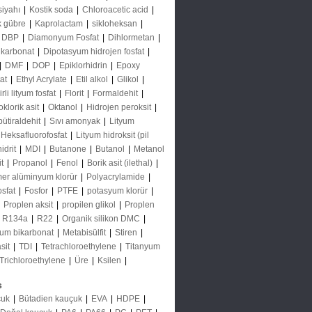
siyahı
|
Kostik soda
|
Chloroacetic acid
|
k gübre
|
Kaprolactam
|
sikloheksan
|
DBP
|
Diamonyum Fosfat
|
Dihlormetan
|
 karbonat
|
Dipotasyum hidrojen fosfat
|
|
DMF
|
DOP
|
Epiklorhidrin
|
Epoxy
tat
|
Ethyl Acrylate
|
Etil alkol
|
Glikol
|
li lityum fosfat
|
Florit
|
Formaldehit
|
oklorik asit
|
Oktanol
|
Hidrojen peroksit
|
bütiraldehit
|
Sıvı amonyak
|
Lityum
 Heksafluorofosfat
|
Lityum hidroksit (pil
idrit
|
MDI
|
Butanone
|
Butanol
|
Metanol
it
|
Propanol
|
Fenol
|
Borik asit (ilethal)
|
mer alüminyum klorür
|
Polyacrylamide
|
osfat
|
Fosfor
|
PTFE
|
potasyum klorür
|
|
Proplen aksit
|
propilen glikol
|
Proplen
|
R134a
|
R22
|
Organik silikon DMC
|
um bikarbonat
|
Metabisülfit
|
Stiren
|
asit
|
TDI
|
Tetrachloroethylene
|
Titanyum
Trichloroethylene
|
Üre
|
Ksilen
|
s
çuk
|
Bütadien kauçuk
|
EVA
|
HDPE
|