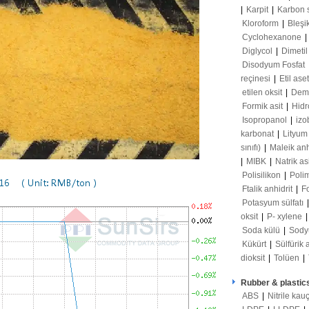
|
Karpit
|
Karbon 
Kloroform
|
Bleşi
Cyclohexanone
|
Diglycol
|
Dimetil
Disodyum Fosfat
reçinesi
|
Etil ase
etilen oksit
|
Demir
Formik asit
|
Hidr
Isopropanol
|
izo
karbonat
|
Lityum
sınıfı)
|
Maleik anh
|
MIBK
|
Natrik as
Polisilikon
|
Poli
Ftalik anhidrit
|
F
Potasyum sülfatı
oksit
|
P- xylene
Soda külü
|
Sody
Kükürt
|
Sülfürik 
dioksit
|
Tolüen
|
Rubber & plastic
ABS
|
Nitrile kau