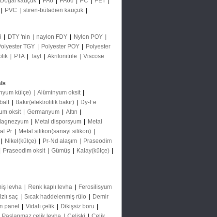
Doğal kauçuk
|
PA6
|
PA66
|
PC
|
PET
|
|
PVC
|
stiren-bütadien kauçuk
|
ği
|
DTY 'nin
|
naylon FDY
|
Nylon POY
|
Polyester TGY
|
Polyester POY
|
Polyester
plik
|
PTA
|
Tayt
|
Akrilonitrile
|
Viscose
ls
nyum külçe)
|
Alüminyum oksit
|
balt
|
Bakır(elektrolitik bakır)
|
Dy-Fe
um oksit
|
Germanyum
|
Altın
|
agnezyum
|
Metal disporsyum
|
Metal
al Pr
|
Metal silikon(sanayi silikon)
|
|
Nikel(külçe)
|
Pr-Nd alaşım
|
Praseodim
|
Praseodim oksit
|
Gümüş
|
Kalay(külçe)
|
iş levha
|
Renk kaplı levha
|
Ferosilisyum
izlı saç
|
Sıcak haddelenmiş rülo
|
Demir
ın panel
|
Vidalı çelik
|
Dikişsiz boru
|
|
Paslanmaz çelik levha
|
Çelişki
|
Çelik