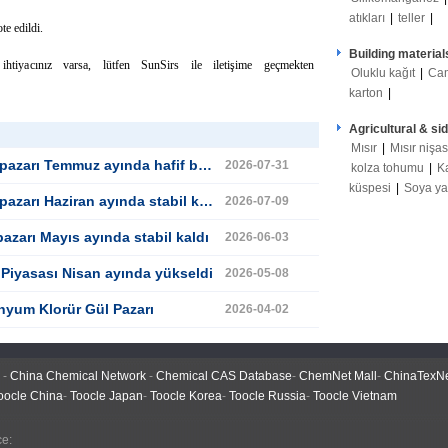
atıkları
|
teller
|
te edildi.
Building material
tiyacınız varsa, lütfen SunSirs ile iletişime geçmekten
Oluklu kağıt
|
Ca
karton
|
Agricultural & si
Mısır
|
Mısır nişas
Temmuz ayında hafif bir düşüş gördü
2026-07-31
kolza tohumu
|
K
küspesi
|
Soya y
arı Haziran ayında stabil kaldı
2026-07-09
azarı Mayıs ayında stabil kaldı
2026-06-03
Piyasası Nisan ayında yükseldi
2026-05-08
nyum Klorür Gül Pazarı
2026-04-02
-
China Chemical Network
-
Chemical CAS Database
-
ChemNet Mall
-
ChinaTexN
oocle China
-
Toocle Japan
-
Toocle Korea
-
Toocle Russia
-
Toocle Vietnam
 Office: