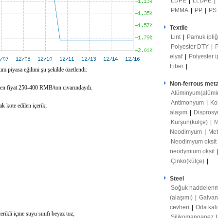
LDPE
|
LLDPE
|
PMMA
|
PP
|
PS
Textile
Lint
|
Pamuk ipli
Polyester DTY
|
elyaf
|
Polyester i
Fiber
|
m piyasa eğilimi şu şekilde özetlendi:
Non-ferrous meta
 edilen fiyat 250-400 RMB/ton civarındaydı.
Alüminyum(alümi
Antimonyum
|
Ko
k kote edilen içerik;
alaşım
|
Disprosy
Kurşun(külçe)
|
M
Neodimyum
|
Met
Neodimyum oksit
neodymium oksit
Çinko(külçe)
|
Steel
Soğuk haddelenm
(alaşımı)
|
Galvan
cevheri
|
Orta kal
ikli içme suyu sınıfı beyaz toz;
Silikomanganez