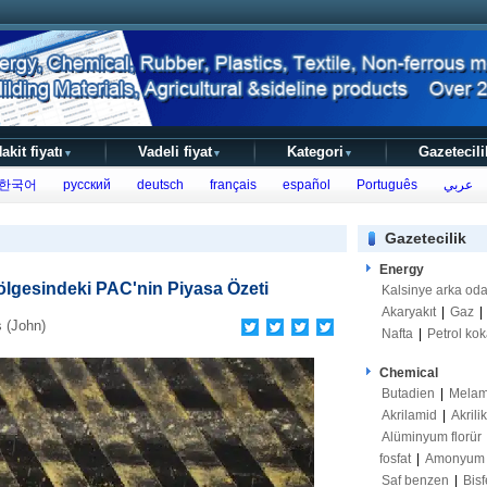
akit fiyatı
Vadeli fiyat
Kategori
Gazetecili
▼
▼
▼
한국어
русский
deutsch
français
español
Português
عربي
Gazetecilik
Energy
ölgesindeki PAC'nin Piyasa Özeti
Kalsinye arka od
Akaryakıt
|
Gaz
|
 (John)
Nafta
|
Petrol kok
Chemical
Butadien
|
Melam
Akrilamid
|
Akrili
Alüminyum florür
fosfat
|
Amonyum s
Saf benzen
|
Bisf