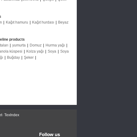
s
m
|
Kağıt hamuru
|
Kağıt hurdası
|
Beyaz
deline products
taları
|
yumurta
|
Domuz
|
Hurma yağı
|
anola küspesi
|
Kolza yağı
|
Soya
|
Soya
ağı
|
Buğday
|
Şeker
|
et
-
TexIndex
Follow us