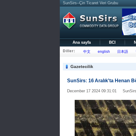
SunSirs--Çin Ticaret Veri Grubu
Ana sayfa
BCI
N
Diller:
中文
english
日本語
Gazetecilik
SunSirs: 16 Aralık'ta Henan B
December 17 2024 09:31:01 SunSirs