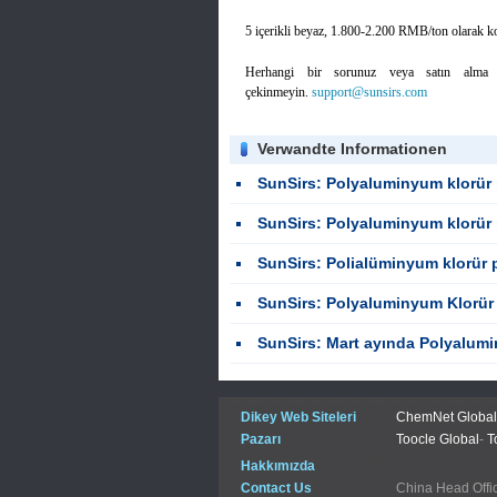
5 içerikli beyaz, 1.800-2.200 RMB/ton olarak ko
Herhangi bir sorunuz veya satın alma ih
çekinmeyin.
support@sunsirs.com
Verwandte Informationen
SunSirs: Polyaluminyum klorür pazarı 
SunSirs: Polyaluminyum klorür paz
SunSirs: Polialüminyum klorür p
SunSirs: Polyaluminyum Klorür 
SunSirs: Mart ayında Polyalumi
Dikey Web Siteleri
ChemNet Global
Pazarı
Toocle Global
-
T
Hakkımızda
Contact Us
China Head