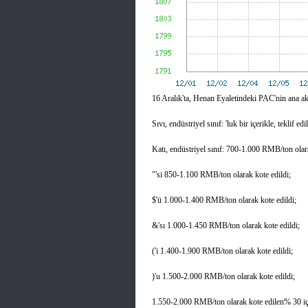
16 Aralık'ta, Henan Eyaletindeki PAC'nin ana akı
Sıvı, endüstriyel sınıf: 'luk bir içerikle, teklif
Katı, endüstriyel sınıf: 700-1.000 RMB/ton olara
"'si 850-1.100 RMB/ton olarak kote edildi;
$'ü 1.000-1.400 RMB/ton olarak kote edildi;
&'sı 1.000-1.450 RMB/ton olarak kote edildi;
('i 1.400-1.900 RMB/ton olarak kote edildi;
)'u 1.500-2.000 RMB/ton olarak kote edildi;
1.550-2.000 RMB/ton olarak kote edilen% 30 içer