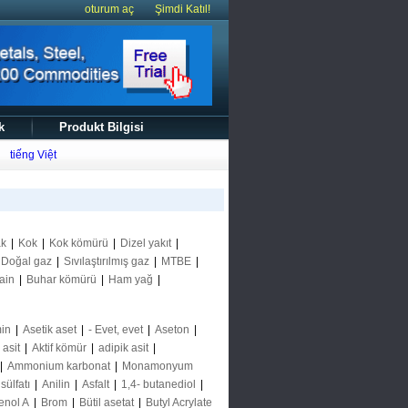
oturum aç
Şimdi Katıl!
k
Produkt Bilgisi
tiếng Việt
ak
|
Kok
|
Kok kömürü
|
Dizel yakıt
|
Doğal gaz
|
Sıvılaştırılmış gaz
|
MTBE
|
ain
|
Buhar kömürü
|
Ham yağ
|
in
|
Asetik aset
|
- Evet, evet
|
Aseton
|
k asit
|
Aktif kömür
|
adipik asit
|
|
Ammonium karbonat
|
Monamonyum
ülfatı
|
Anilin
|
Asfalt
|
1,4- butanediol
|
enol A
|
Brom
|
Bütil asetat
|
Butyl Acrylate