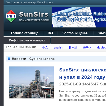
SunSirs--Китай товар Data Group
Главная страница
BCI
Спотовые цены
Фью
▼
Информация о товарах
Глобальны языки:
中文
english
日本語
한국어
deutsc
Новости - Cyclohexanone
SunSirs: циклогек
и упал в 2024 году
2025-01-09 14:45:47 Su
Ценовой тренд По данным Системы анализа товарных рынков
SunSirs, по состоянию на 31 дека
цена циклогексанона во внутренн
составила 8 800