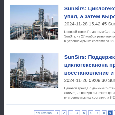
SunSirs: Циклогек
упал, а затем выр
2024-11-28 15:42:45 Su
Ценовой тренд По данным Системы анализа товарных рынков
SunSirs, на 27 ноября рыночная ц
внутреннем рынке составляла 8 9
SunSirs: Поддержк
циклогексанона п
восстановление и
2024-11-26 09:08:30 Su
Ценовой тренд По данным Системы анализа товарных рынков
SunSirs, 22 ноября рыночная цена
внутреннем рынке составляла 8 5
рыночная
<<Previous
1
2
3
4
5
6
7
8
9