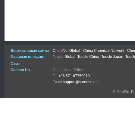
Вертикальные сайты
ChemNet Global
-
China Chemical Network
-
Chem
базарная площадь
Toocle Global
-
Toocle China
-
Toocle Japan
-
Toocl
О нас
Contact Us
China Head Office:
Tel:
+86 571 87759010
Email:
support@sunsirs.com
© SunSirs В