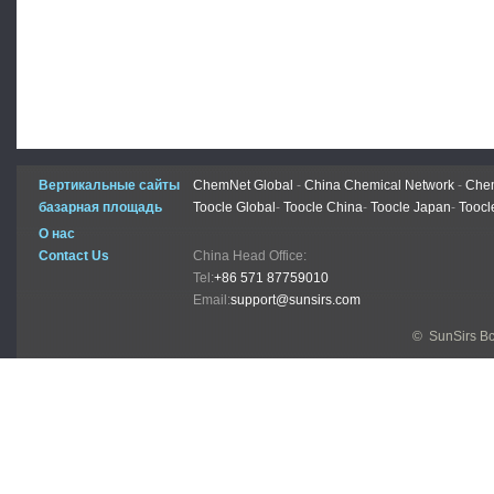
Вертикальные сайты
ChemNet Global
-
China Chemical Network
-
Chem
базарная площадь
Toocle Global
-
Toocle China
-
Toocle Japan
-
Toocl
О нас
Contact Us
China Head Office:
Tel:
+86 571 87759010
Email:
support@sunsirs.com
© SunSirs В