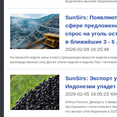
выделялись высокие предложения
SunSirs: Появляют
сфере предложени
спрос на уголь ос
в ближайшие 3 - 5 
2026-02-09 16:25:48
На прошлой неделе цены в порту Циньхуандао выросли неделю в недел
производственную зону Датонг упали неделю в неделю.Порт тепловой
SunSirs: Экспорт у
Индонезии упадет 
2026-02-05 16:05:23 Xi
Xinhua Finance, Джакарта, 4 фев
Центрального статистического бю
что экспорт угля Индонезии в 202
годовом исчислении,