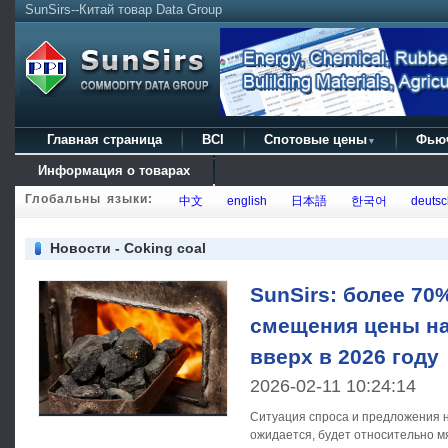
SunSirs--Китай товар Data Group
Главная страница
BCI
Спотовые цены
Фью
▼
Информация о товарах
Глобальны языки:
中文
english
日本語
한국어
deutsc
Новости - Coking coal
SunSirs: более 70
смещения цены на
вверх в 2026 году
2026-02-11 10:24:14
Ситуация спроса и предложения на
ожидается, будет относительно мя