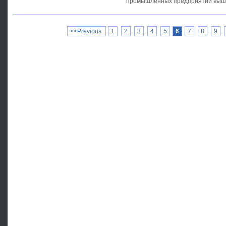
промышленных предприятий выше
оставалась стабильной, добыча п
<<Previous
1
2
3
4
5
6
7
8
9