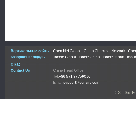
Вертикальные сайты
ChemNet Global
-
China Chemical Network
-
Chem
базарная площадь
Toocle Global
-
Toocle China
-
Toocle Japan
-
Toocl
О нас
Contact Us
China Head Office:
Tel:
+86 571 87759010
Email:
support@sunsirs.com
© SunSirs В