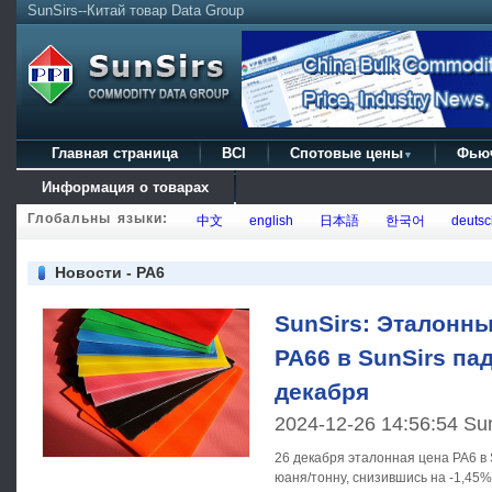
SunSirs--Китай товар Data Group
Главная страница
BCI
Спотовые цены
Фью
▼
Информация о товарах
Глобальны языки:
中文
english
日本語
한국어
deutsc
Новости - PA6
SunSirs: Эталонны
PA66 в SunSirs па
декабря
2024-12-26 14:56:54 Su
26 декабря эталонная цена PA6 в 
юаня/тонну, снизившись на -1,45