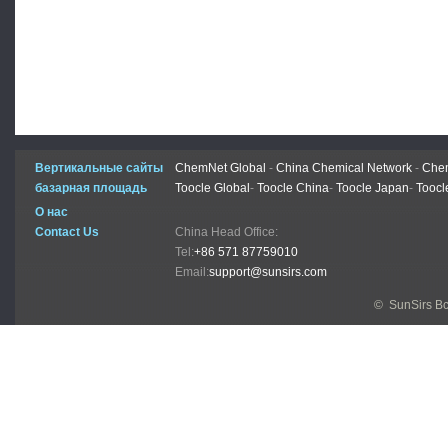
Вертикальные сайты
ChemNet Global
-
China Chemical Network
-
Chem
базарная площадь
Toocle Global
-
Toocle China
-
Toocle Japan
-
Toocl
О нас
Contact Us
China Head Office:
Tel:
+86 571 87759010
Email:
support@sunsirs.com
© SunSirs В