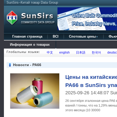
SunSirs--Китай товар Data Group
Главная страница
BCI
Спотовые цены
Фью
▼
Информация о товарах
Глобальны языки:
中文
english
日本語
한국어
deutsc
Новости - PA66
Цены на китайские
PA66 в SunSirs уп
2025-09-26 14:48:07 Su
26 сентября эталонная цена PA6 в
юаней / тонны, что на 1,29% мен
этого месяца (10 30000