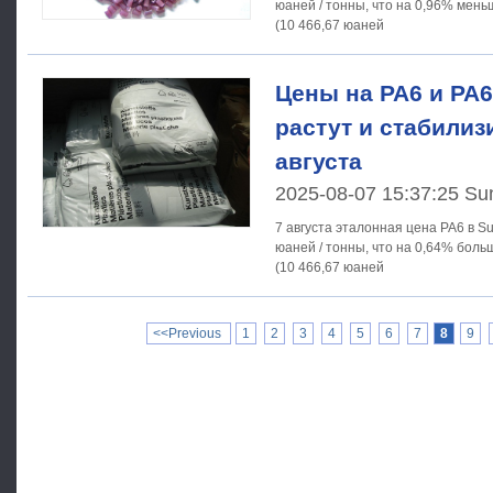
юаней / тонны, что на 0,96% мень
(10 466,67 юаней
Цены на PA6 и PA6
растут и стабилиз
августа
2025-08-07 15:37:25 Su
7 августа эталонная цена PA6 в Su
юаней / тонны, что на 0,64% боль
(10 466,67 юаней
<<Previous
1
2
3
4
5
6
7
8
9