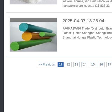
юаней / тонны, что снизилось на 
началом этого месяца (11 833,33
2025-04-07 13:28:04
PA66:A3WG6 Trader/Distributor Brand/Origin Place of Delivery
Latest Quotes Shanghai Shangxinrun New Materials Co., Ltd. BASF
Shanghai Hongqi Plastic Technology Co., Ltd. 2
Shanghai Shangxinrun New Materials Co
Zhejiang/Ningbo 3 30,100RMB/ton Suzhou Shengsuda Plastic Co.,
Ltd. BASF Zhejiang/Ningbo
<<Previous
11
12
13
14
15
16
17