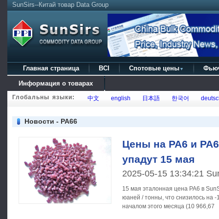
SunSirs--Китай товар Data Group
Главная страница
BCI
Спотовые цены
Фью
▼
Информация о товарах
Глобальны языки:
中文
english
日本語
한국어
deutsc
Новости - PA66
Цены на PA6 и PA6
упадут 15 мая
2025-05-15 13:34:21 Su
15 мая эталонная цена PA6 в SunS
юаней / тонны, что снизилось на 
началом этого месяца (10 966,67