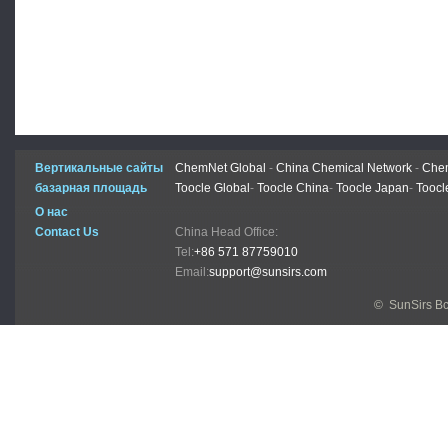
Вертикальные сайты
ChemNet Global
-
China Chemical Network
-
Chem
базарная площадь
Toocle Global
-
Toocle China
-
Toocle Japan
-
Toocl
О нас
Contact Us
China Head Office:
Tel:
+86 571 87759010
Email:
support@sunsirs.com
© SunSirs В