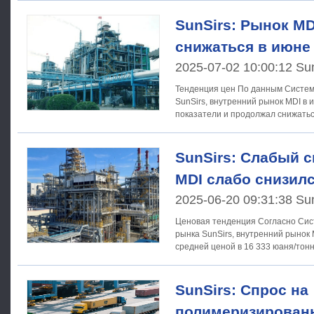
SunSirs: Рынок M
снижаться в июне
2025-07-02 10:00:12 Su
Тенденция цен По данным Системы анализа сырьевого рынка
SunSirs, внутренний рынок MDI в
показатели и продолжал снижатьс
рыночная
SunSirs: Слабый с
MDI слабо снизил
2025-06-20 09:31:38 Su
Ценовая тенденция Согласно Системе анализа товарного
рынка SunSirs, внутренний рынок 
средней ценой в 16 333 юаня/тонн
SunSirs: Спрос на
полимеризирован