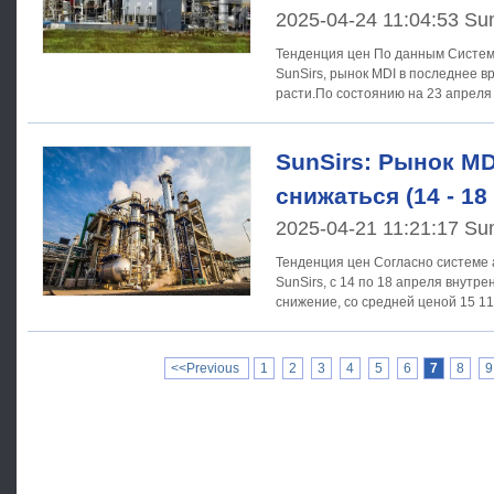
2025-04-24 11:04:53 Su
Тенденция цен По данным Системы анализа товарного рынка
SunSirs, рынок MDI в последнее в
расти.По состоянию на 23 апреля
Шанхайские
SunSirs: Рынок M
снижаться (14 - 18
2025-04-21 11:21:17 Su
Тенденция цен Согласно системе анализа сырьевого рынка
SunSirs, с 14 по 18 апреля внутр
снижение, со средней ценой 15 11
<<Previous
1
2
3
4
5
6
7
8
9