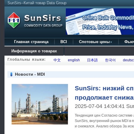
SunSirs--Китай товар Data Group
Главная страница
BCI
Спотовые цены
Фью
▼
Информация о товарах
Глобальны языки:
中文
english
日本語
한국어
deutsc
Новости - MDI
SunSirs: низкий сп
продолжает снижа
2025-07-04 14:04:41 Su
Тенденция цен Согласно системе анализа товарного рынка
SunSirs, внутренний рынок MDI в
и снижался. Анализ обзора За исключением технического
обслуживания завода в Ванхуа Фу