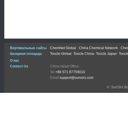
Вертикальные сайты
ChemNet Global
-
China Chemical Network
-
Chem
базарная площадь
Toocle Global
-
Toocle China
-
Toocle Japan
-
Toocl
О нас
Contact Us
China Head Office:
Tel:
+86 571 87759010
Email:
support@sunsirs.com
© SunSirs В